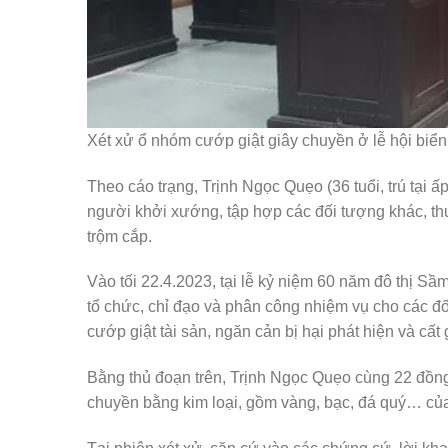
Xét xử ổ nhóm cướp giật giây chuyền ở lễ hội bi
Theo cáo trạng, Trịnh Ngọc Quẹo (36 tuổi, trú tại
người khởi xướng, tập hợp các đối tượng khác, thu
trộm cắp.
Vào tối 22.4.2023, tại lễ kỷ niệm 60 năm đô thị S
tổ chức, chỉ đạo và phân công nhiệm vụ cho các đố
cướp giật tài sản, ngăn cản bị hại phát hiện và cất
Bằng thủ đoạn trên, Trịnh Ngọc Quẹo cùng 22 đồn
chuyền bằng kim loại, gồm vàng, bạc, đá quý… của n