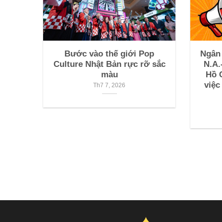
Bước vào thế giới Pop
Ngân
Culture Nhật Bản rực rỡ sắc
N.A.
màu
Hồ 
việc
Th7 7, 2026