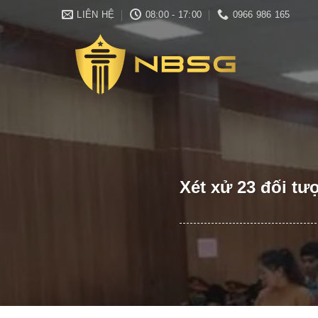
Skip
LIÊN HỆ
08:00 - 17:00
0966 986 165
to
content
Xét xử 23 đối tư