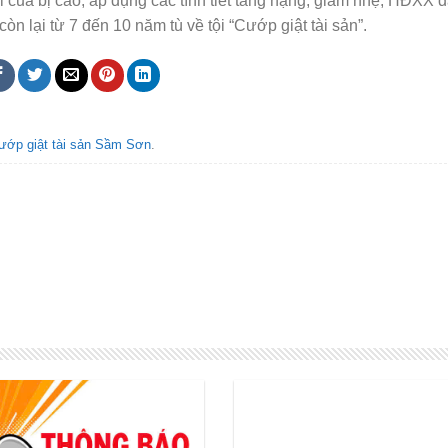
i của bị cáo, áp dụng các tình tiết tăng nặng, giảm nhẹ, HĐXX 
òn lại từ 7 đến 10 năm tù về tội “Cướp giật tài sản”.
ướp giật tài sản Sầm Sơn
.