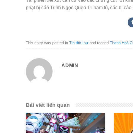
Tại phiên xét xử, căn cứ vào các
chứng cứ, lời kha
phạt bị cáo Trịnh Ngọc Quẹo 11 năm tù, các bị cáo c
This entry was posted in
Tin thời sự
and tagged
Thanh Hoá C
ADMIN
Bài viết liên quan