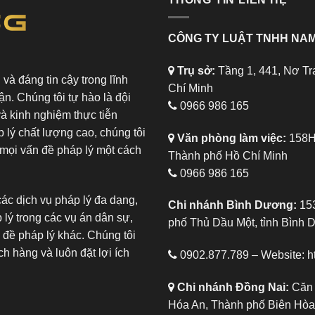
CÔNG TY LUẬT TNHH NAM
Trụ sở:
Tầng 1, 441, Nơ Tr
và đáng tin cậy trong lĩnh
Chí Minh
ận. Chúng tôi tự hào là đội
0966 986 165
và kinh nghiệm thực tiễn
 lý chất lượng cao, chúng tôi
Văn phòng làm việc:
158H,
mọi vấn đề pháp lý một cách
Thành phố Hồ Chí Minh
0966 986 165
ác dịch vụ pháp lý đa dạng,
Chi nhánh Bình Dương:
153
 lý trong các vụ án dân sự,
phố Thủ Dầu Một, tỉnh Bình
 đề pháp lý khác. Chúng tôi
h hàng và luôn đặt lợi ích
0902.877.789 – Website:
h
Chi nhánh Đồng Nai:
Căn 
Hóa An, Thành phố Biên Hòa,