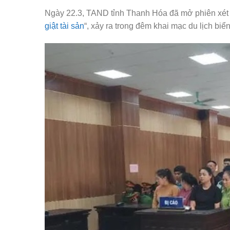
Ngày 22.3, TAND tỉnh Thanh Hóa đã mở phiên xét 
giật tài sản
“, xảy ra trong đêm khai mạc du lịch b