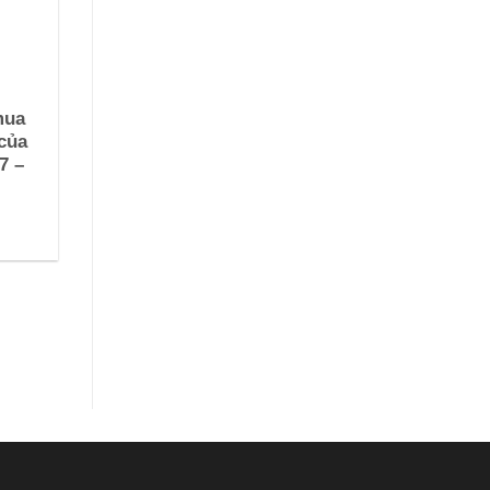
mua
của
7 –