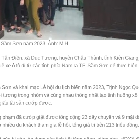
ển Sầm Sơn năm 2023. Ảnh: M.H
 ấp Tân Điền, xã Dục Tượng, huyện Châu Thành, tỉnh Kiên Giang)
ê xe ô tô đi từ các tỉnh phía Nam ra TP. Sầm Sơn để thực hiện 
ầm Sơn và khai mạc Lễ hội du lịch biển năm 2023, Trịnh Ngọc Q
i tượng trong nhóm và cùng nhau thống nhất tạo tình huống xô 
 giấu tài sản cướp được.
g phạm đã cướp giật được tổng cộng 23 dây chuyền và 9 mặt d
hiều du khách tham gia lễ hội, tổng giá trị trên 213 triệu đồng.