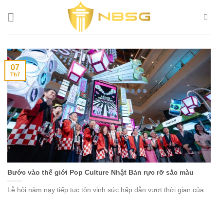
Skip
to
content
07
Th7
Bước vào thế giới Pop Culture Nhật Bản rực rỡ sắc màu
Lễ hội năm nay tiếp tục tôn vinh sức hấp dẫn vượt thời gian của...