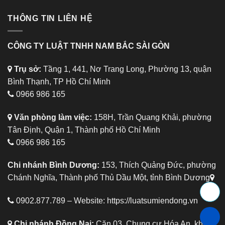
THÔNG TIN LIÊN HỆ
CÔNG TY LUẬT TNHH NAM BẮC SÀI GÒN
Trụ sở:
Tầng 1, 441, Nơ Trang Long, Phường 13, quận
Bình Thạnh, TP Hồ Chí Minh
0966 986 165
Văn phòng làm việc:
158H, Trần Quang Khải, phường
Tân Định, Quận 1, Thành phố Hồ Chí Minh
0966 986 165
Chi nhánh Bình Dương:
153, Thích Quảng Đức, phường
Chánh Nghĩa, Thành phố Thủ Dầu Một, tỉnh Bình Dương
0902.877.789 – Website:
https://luatsumiendong.vn
Chi nhánh Đồng Nai:
Căn 03, Chung cư Hóa An, khu