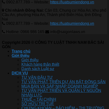
0902.877.789 – Website:
https://luatsumiendong.vn
Chi nhánh Đồng Nai:
Căn 03, Chung cư Hóa An, khu phố
Cầu An, phường Hóa An, Thành phố Biên Hòa, tỉnh Đồng
Nai
0902.877.789 – Website:
https://luatsumiendong.vn
Hotline: 0966 986 165
info@saigonlaws.vn
Copyright 2026 © CÔNG TY LUẬT TNHH NAM BẮC SÀI
GÒN
Trang chủ
Giới thiệu
Giới thiệu
Khách hàng thân thiết
Danh sách Luật sư
DỊCH VỤ
TƯ VẤN ĐẦU TƯ
TƯ VẤN PHÁT TRIỂN DỰ ÁN BẤT ĐỘNG SẢN
MUA BÁN VÀ SÁP NHẬP DOANH NGHIỆP
TƯ VẤN PHÁT TRIỂN VÀ QUẢN LÝ NGUỒN
NHÂN LỰC
THUẾ – TÀI CHÍNH
SỞ HỮU TRÍ TUỆ
CHỨNG KHOÁN – BẢO HIỂM – THỊ TRƯỜNG