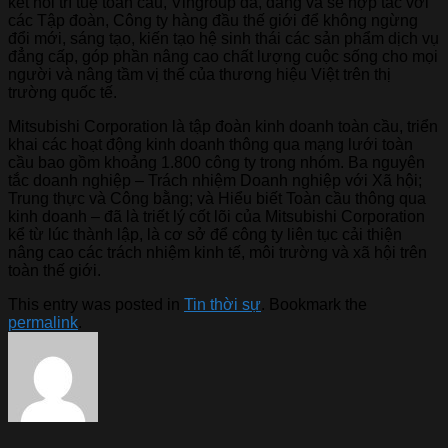
kết nối trí tuệ toàn cầu, Vingroup đã, đang và sẽ hợp tác với
các Tập đoàn, Công ty hàng đầu thế giới để không ngừng
đổi mới, sáng tạo, kiến tạo hệ sinh thái các sản phẩm dịch vụ
đẳng cấp, góp phần nâng cao chất lượng cuộc sống cho mọi
người và nâng tầm vị thế của thương hiệu Việt trên thị
trường quốc tế.
Mitsubishi Corporation là tập đoàn kinh doanh toàn cầu, triển
khai các hoạt động kinh doanh thông qua mạng lưới toàn
cầu bao gồm khoảng 1.800 công ty trong nhóm. Ba nguyên
tắc doanh nghiệp – Trách nhiệm Doanh nghiệp với Xã hội;
Trung thực và Công bằng; và Hiểu biết Toàn cầu thông qua
kinh doanh – đã là triết lý cốt lõi của Mitsubishi Corporation
kể từ lúc thành lập, là cơ sở để công ty liên tục cải thiện
nâng cao các trách nhiệm kinh tế, môi trường và xã hội trên
toàn thế giới.
This entry was posted in
Tin thời sự
. Bookmark the
permalink
.