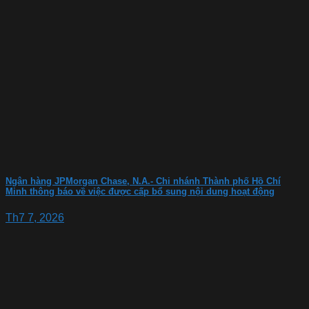
Ngân hàng JPMorgan Chase, N.A.- Chi nhánh Thành phố Hồ Chí
Minh thông báo về việc được cấp bổ sung nội dung hoạt động
Th7 7, 2026