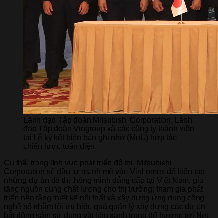
Lãnh đạo Tập đoàn Mitsubishi Corporation, Lãnh
đạo Tập đoàn Vingroup và các công ty thành viên
tại Lễ ký kết biên bản ghi nhớ (MoU) hợp tác
chiến lược toàn diện.
Cụ thể, trong lĩnh vực phát triển đô thị, Mitsubishi
Corporation sẽ đầu tư mạnh mẽ vào Vinhomes để kiến tạo
những dự án đô thị thông minh đẳng cấp tại Việt Nam, gia
tăng nguồn cung chất lượng cho thị trường; tham gia phát
triển nền tảng thiết kế nội thất và xây dựng ứng dụng công
nghệ số nhằm tối ưu hiệu quả quản lý xây dựng các dự án
bất động sản; sử dụng vật liệu xanh trong để hướng tới Net