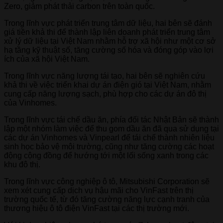
Zero, giảm phát thải carbon trên toàn quốc.
Trong lĩnh vực phát triển trung tâm dữ liệu, hai bên sẽ đánh
giá tiền khả thi để thành lập liên doanh phát triển trung tâm
xử lý dữ liệu tại Việt Nam nhằm hỗ trợ xã hội như một cơ sở
hạ tầng kỹ thuật số, tăng cường số hóa và đóng góp vào lợi
ích của xã hội Việt Nam.
Trong lĩnh vực năng lượng tái tạo, hai bên sẽ nghiên cứu
khả thi về việc triển khai dự án điện gió tại Việt Nam, nhằm
cung cấp năng lượng sạch, phù hợp cho các dự án đô thị
của Vinhomes.
Trong lĩnh vực tái chế dầu ăn, phía đối tác Nhật Bản sẽ thành
lập một nhóm làm việc để thu gom dầu ăn đã qua sử dụng tại
các dự án Vinhomes và Vinpearl để tái chế thành nhiên liệu
sinh học bảo vệ môi trường, cũng như tăng cường các hoạt
động cộng đồng để hướng tới một lối sống xanh trong các
khu đô thị.
Trong lĩnh vực công nghiệp ô tô, Mitsubishi Corporation sẽ
xem xét cung cấp dịch vụ hậu mãi cho VinFast trên thị
trường quốc tế, từ đó tăng cường năng lực cạnh tranh của
thương hiệu ô tô điện VinFast tại các thị trường mới.