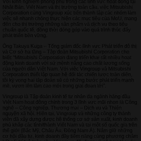
Với kinh nghiệm phong phú trong các lĩnh vực hoạt động tại
Nhật Bản, Việt Nam và thị trường toàn cầu, việc Mitsubishi
Corporation cùng Vingroup xúc tiến thành lập các nhóm làm
việc sẽ nhanh chóng thực hiện các mục tiêu của MoU, mang
đến cho thị trường những sản phẩm và dịch vụ theo tiêu
chuẩn quốc tế, đồng thời đóng góp vào quá trình thúc đẩy
phát triển bền vững.
Ông Takuya Kuga – Tổng giám đốc lĩnh vực Phát triển đô thị
và Cơ sở hạ tầng – Tập đoàn Mitsubishi Corporation cho
biết: “Mitsubishi Corporation đang triển khai rất nhiều hoạt
động kinh doanh với sứ mệnh nâng cao chất lượng sống
của người dân Việt Nam. Với việc Vingroup và Mitsubishi
Corporation thiết lập quan hệ đối tác chiến lược toàn diện,
tôi kỳ vọng hai tập đoàn sẽ có những bước phát triển mạnh
mẽ, vươn lên tầm cao mới trong giai đoạn tới”.
Vingroup là Tập đoàn kinh tế tư nhân đa ngành hàng đầu
Việt Nam hoạt động chính trong 3 lĩnh vực mũi nhọn là Công
nghệ – Công nghiệp, Thương mại – Dịch vụ và Thiện
nguyện xã hội. Hiện tại, Vingroup và những công ty thành
viên đã xây dựng được hệ thống cơ sở sản xuất, kinh doanh
phủ khắp các tỉnh/thành Việt Nam và tại một số quốc gia trên
thế giới (Bắc Mỹ, Châu Âu, Đông Nam Á). Nắm giữ những
cơ hội đầu tư, kinh doanh đầy tiềm năng cùng phương châm