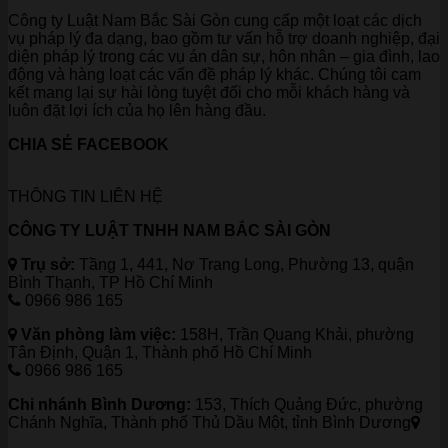
Công ty Luật Nam Bắc Sài Gòn cung cấp một loạt các dịch
vụ pháp lý đa dạng, bao gồm tư vấn hỗ trợ doanh nghiệp, đại
diện pháp lý trong các vụ án dân sự, hôn nhân – gia đình, lao
động và hàng loạt các vấn đề pháp lý khác. Chúng tôi cam
kết mang lại sự hài lòng tuyệt đối cho mỗi khách hàng và
luôn đặt lợi ích của họ lên hàng đầu.
CHIA SẺ FACEBOOK
THÔNG TIN LIÊN HỆ
CÔNG TY LUẬT TNHH NAM BẮC SÀI GÒN
Trụ sở:
Tầng 1, 441, Nơ Trang Long, Phường 13, quận
Bình Thạnh, TP Hồ Chí Minh
0966 986 165
Văn phòng làm việc:
158H, Trần Quang Khải, phường
Tân Định, Quận 1, Thành phố Hồ Chí Minh
0966 986 165
Chi nhánh Bình Dương:
153, Thích Quảng Đức, phường
Chánh Nghĩa, Thành phố Thủ Dầu Một, tỉnh Bình Dương