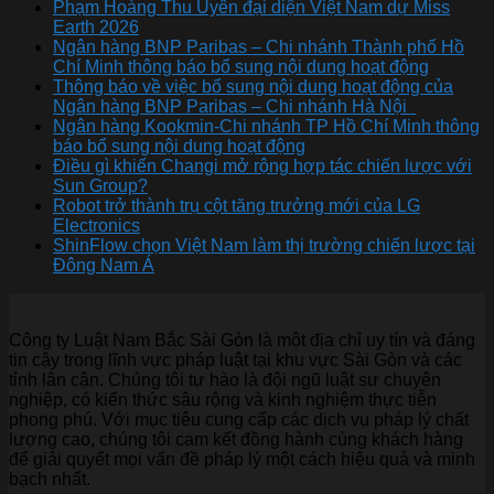
Phạm Hoàng Thu Uyên đại diện Việt Nam dự Miss
Earth 2026
Ngân hàng BNP Paribas – Chi nhánh Thành phố Hồ
Chí Minh thông báo bổ sung nội dung hoạt động
Thông báo về việc bổ sung nội dung hoạt động của
Ngân hàng BNP Paribas – Chi nhánh Hà Nội
Ngân hàng Kookmin-Chi nhánh TP Hồ Chí Minh thông
báo bổ sung nội dung hoạt động
Điều gì khiến Changi mở rộng hợp tác chiến lược với
Sun Group?
Robot trở thành trụ cột tăng trưởng mới của LG
Electronics
ShinFlow chọn Việt Nam làm thị trường chiến lược tại
Đông Nam Á
Công ty Luật Nam Bắc Sài Gòn là một địa chỉ uy tín và đáng
tin cậy trong lĩnh vực pháp luật tại khu vực Sài Gòn và các
tỉnh lân cận. Chúng tôi tự hào là đội ngũ luật sư chuyên
nghiệp, có kiến thức sâu rộng và kinh nghiệm thực tiễn
phong phú. Với mục tiêu cung cấp các dịch vụ pháp lý chất
lượng cao, chúng tôi cam kết đồng hành cùng khách hàng
để giải quyết mọi vấn đề pháp lý một cách hiệu quả và minh
bạch nhất.