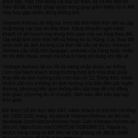
phức tạp. Việc chủ động cài dây an toàn, kể cả khi đèn tín
hiệu đã tắt, là biện pháp quan trọng giúp giảm thiểu rủi ro khi
máy bay gặp nhiễu động không khí.
Vietnam Airlines sẽ tiếp tục theo dõi tình hình thời tiết và cập
nhật trong các bản tin tiếp theo. Hãng khuyến nghị hành
khách có kế hoạch bay trong thời gian này vui lòng theo dõi,
cập nhật tình hình thời tiết và thông tin từ Hãng. Các thay đổi
phát sinh do ảnh hưởng của thời tiết xấu sẽ được Vietnam
Airlines cập nhật trên fanpage, website của hãng hoặc nhắn
tin tới điện thoại, email mà khách hàng sử dụng khi đặt vé.
Vietnam Airlines rất xin lỗi và mong nhận được sự thông
cảm của hành khách trong trường hợp lịch khai thác phải
thay đổi do ảnh hưởng của cơn bão số 12. Đồng thời, hành
khách cần lưu ý thông tin ảnh hưởng của bão đến các tuyến
đường, phương tiện giao thông đến sân bay để chủ động
thời gian, phương án di chuyển, đảm bảo đến sân bay kịp
thời gian.
Để được hỗ trợ trực tiếp 24/7, hành khách có thể liên hệ tổng
đài 1900 1100, trang facebook Vietnam Airlines tại địa chỉ:
facebook.com/VietnamAirlines hoặc Zalo Vietnam Airlines tại
địa chỉ: https://zalo.me/3149253679280388721. Ngoài ra,
khách hàng cũng có thể liên hệ các phòng vé, đại lý chính