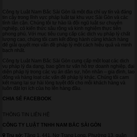
Công ty Luật Nam Bắc Sài Gòn là một địa chỉ uy tín và đáng
tin cậy trong lĩnh vực pháp luật tại khu vực Sài Gòn và các
tỉnh lân cận. Chúng tôi tự hào là đội ngũ luật sư chuyên
nghiệp, có kiến thức sâu rộng và kinh nghiệm thực tiễn
phong phú. Với mục tiêu cung cấp các dịch vụ pháp lý chất
lượng cao, chúng tôi cam kết đồng hành cùng khách hàng
để giải quyết mọi vấn đề pháp lý một cách hiệu quả và minh
bạch nhất.
Công ty Luật Nam Bắc Sài Gòn cung cấp một loạt các dịch
vụ pháp lý đa dạng, bao gồm tư vấn hỗ trợ doanh nghiệp, đại
diện pháp lý trong các vụ án dân sự, hôn nhân – gia đình, lao
động và hàng loạt các vấn đề pháp lý khác. Chúng tôi cam
kết mang lại sự hài lòng tuyệt đối cho mỗi khách hàng và
luôn đặt lợi ích của họ lên hàng đầu.
CHIA SẺ FACEBOOK
THÔNG TIN LIÊN HỆ
CÔNG TY LUẬT TNHH NAM BẮC SÀI GÒN
Trụ sở:
Tầng 1, 441, Nơ Trang Long, Phường 13, quận