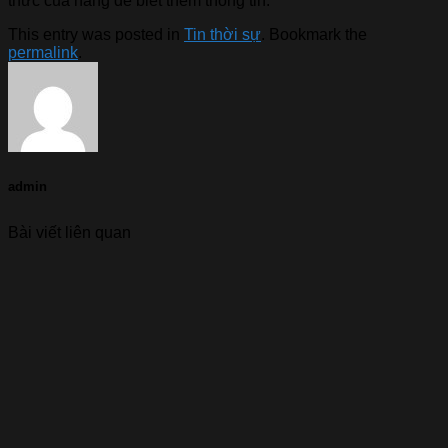
thức của hãng để biết thêm thông tin.
This entry was posted in
Tin thời sự
. Bookmark the
permalink
.
admin
Bài viết liên quan