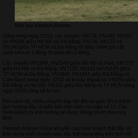
Máy bay Vietnam Airlines.
Cũng trong ngày 22/10, các chuyến VN179, VN180, VN187
và VN188 giữa Hà Nội và Đà Nẵng; VN136, VN137 và
VN140 giữa TP HCM và Đà Nẵng sẽ điều chỉnh giờ cất
cánh sớm từ 1 tiếng 30 phút đến 2 tiếng.
Các chuyến VN1549, VN1548 giữa Hà Nội và Huế; VN7197
giữa Hà Nội và Đà Nẵng; VN7122, VN142 và VN143 giữa
TP HCM và Đà Nẵng; VN1940, VN1941 giữa Đà Nẵng và
Cam Ranh trong ngày 22/10 sẽ bị hủy. Ngoài ra, VN156 giữa
Đà Nẵng và Hà Nội; VN101 giữa Đà Nẵng và TP HCM trong
ngày 23/10 cũng sẽ bị hủy.
Bên cạnh đó, nhiều chuyến bay nội địa và quốc tế có thể bị
ảnh hưởng dây chuyền bởi diễn biến của bão số 12. Các
hành khách bị ảnh hưởng sẽ được Hãng hỗ trợ theo quy
định.
Vietnam Airlines Group khuyến cáo hành khách thắt dây an
toàn trong suốt chuyến bay, đặc biệt trong điều kiện thời tiết