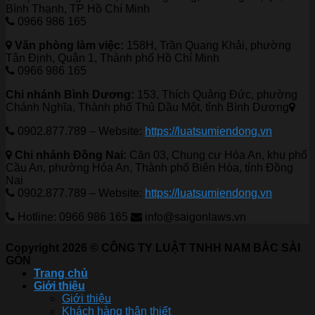
Bình Thạnh, TP Hồ Chí Minh
0966 986 165
Văn phòng làm việc:
158H, Trần Quang Khải, phường
Tân Định, Quận 1, Thành phố Hồ Chí Minh
0966 986 165
Chi nhánh Bình Dương:
153, Thích Quảng Đức, phường
Chánh Nghĩa, Thành phố Thủ Dầu Một, tỉnh Bình Dương
0902.877.789 – Website:
https://luatsumiendong.vn
Chi nhánh Đồng Nai:
Căn 03, Chung cư Hóa An, khu phố
Cầu An, phường Hóa An, Thành phố Biên Hòa, tỉnh Đồng
Nai
0902.877.789 – Website:
https://luatsumiendong.vn
Hotline: 0966 986 165
info@saigonlaws.vn
Copyright 2026 © CÔNG TY LUẬT TNHH NAM BẮC SÀI
GÒN
Trang chủ
Giới thiệu
Giới thiệu
Khách hàng thân thiết