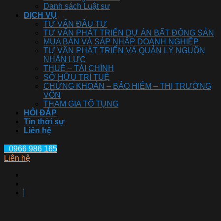
Danh sách Luật sư
DỊCH VỤ
TƯ VẤN ĐẦU TƯ
TƯ VẤN PHÁT TRIỂN DỰ ÁN BẤT ĐỘNG SẢN
MUA BÁN VÀ SÁP NHẬP DOANH NGHIỆP
TƯ VẤN PHÁT TRIỂN VÀ QUẢN LÝ NGUỒN
NHÂN LỰC
THUẾ – TÀI CHÍNH
SỞ HỮU TRÍ TUỆ
CHỨNG KHOÁN – BẢO HIỂM – THỊ TRƯỜNG
VỐN
THAM GIA TỐ TỤNG
HỎI ĐÁP
Tin thời sự
Liên hệ
0966 986 165
Liên hệ