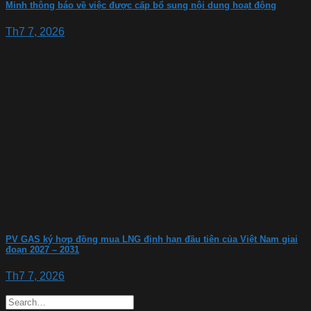
Minh thông báo về việc được cấp bổ sung nội dung hoạt động
Th7 7, 2026
PV GAS ký hợp đồng mua LNG định hạn đầu tiên của Việt Nam giai
đoạn 2027 – 2031
Th7 7, 2026