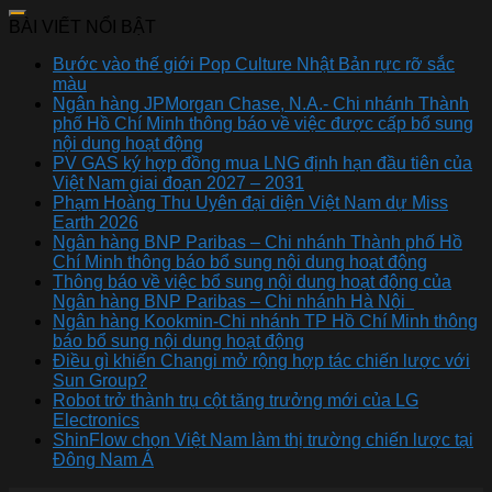
BÀI VIẾT NỔI BẬT
Bước vào thế giới Pop Culture Nhật Bản rực rỡ sắc
màu
Ngân hàng JPMorgan Chase, N.A.- Chi nhánh Thành
phố Hồ Chí Minh thông báo về việc được cấp bổ sung
nội dung hoạt động
PV GAS ký hợp đồng mua LNG định hạn đầu tiên của
Việt Nam giai đoạn 2027 – 2031
Phạm Hoàng Thu Uyên đại diện Việt Nam dự Miss
Earth 2026
Ngân hàng BNP Paribas – Chi nhánh Thành phố Hồ
Chí Minh thông báo bổ sung nội dung hoạt động
Thông báo về việc bổ sung nội dung hoạt động của
Ngân hàng BNP Paribas – Chi nhánh Hà Nội
Ngân hàng Kookmin-Chi nhánh TP Hồ Chí Minh thông
báo bổ sung nội dung hoạt động
Điều gì khiến Changi mở rộng hợp tác chiến lược với
Sun Group?
Robot trở thành trụ cột tăng trưởng mới của LG
Electronics
ShinFlow chọn Việt Nam làm thị trường chiến lược tại
Đông Nam Á