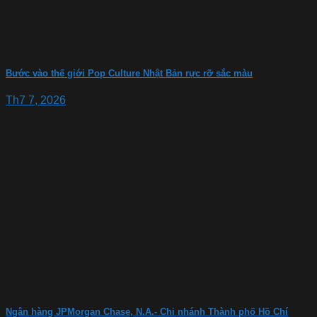
Bước vào thế giới Pop Culture Nhật Bản rực rỡ sắc màu
Th7 7, 2026
Ngân hàng JPMorgan Chase, N.A.- Chi nhánh Thành phố Hồ Chí