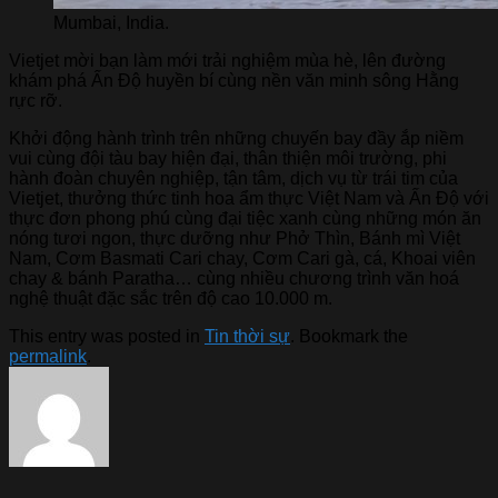
Mumbai, India.
Vietjet mời bạn làm mới trải nghiệm mùa hè, lên đường
khám phá Ấn Độ huyền bí cùng nền văn minh sông Hằng
rực rỡ.
Khởi động hành trình trên những chuyến bay đầy ắp niềm
vui cùng đội tàu bay hiện đại, thân thiện môi trường, phi
hành đoàn chuyên nghiệp, tận tâm, dịch vụ từ trái tim của
Vietjet, thưởng thức tinh hoa ẩm thực Việt Nam và Ấn Độ với
thực đơn phong phú cùng đại tiệc xanh cùng những món ăn
nóng tươi ngon, thực dưỡng như Phở Thìn, Bánh mì Việt
Nam, Cơm Basmati Cari chay, Cơm Cari gà, cá, Khoai viên
chay & bánh Paratha… cùng nhiều chương trình văn hoá
nghệ thuật đặc sắc trên độ cao 10.000 m.
This entry was posted in
Tin thời sự
. Bookmark the
permalink
.