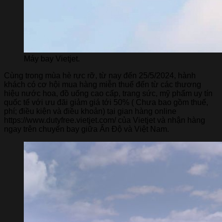
Máy bay Vietjet.
Cùng trong mùa hè rực rỡ, từ nay đến 25/5/2024, hành
khách có cơ hội mua hàng miễn thuế đến từ các thương
hiệu nước hoa, đồ uống cao cấp, trang sức, mỹ phẩm uy tín
quốc tế với ưu đãi giảm giá tới 50% ( Chưa bao gồm thuế,
phí; điều kiện và điều khoản) tại gian hàng online
https://www.dutyfree.vietjet.com/ của Vietjet và nhận hàng
ngay trên chuyến bay giữa Ấn Độ và Việt Nam.