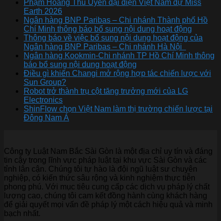
Phạm Hoàng Thu Uyên đại diện Việt Nam dự Miss
Earth 2026
Ngân hàng BNP Paribas – Chi nhánh Thành phố Hồ
Chí Minh thông báo bổ sung nội dung hoạt động
Thông báo về việc bổ sung nội dung hoạt động của
Ngân hàng BNP Paribas – Chi nhánh Hà Nội
Ngân hàng Kookmin-Chi nhánh TP Hồ Chí Minh thông
báo bổ sung nội dung hoạt động
Điều gì khiến Changi mở rộng hợp tác chiến lược với
Sun Group?
Robot trở thành trụ cột tăng trưởng mới của LG
Electronics
ShinFlow chọn Việt Nam làm thị trường chiến lược tại
Đông Nam Á
Công ty Luật Nam Bắc Sài Gòn là một địa chỉ uy tín và đáng
tin cậy trong lĩnh vực pháp luật tại khu vực Sài Gòn và các
tỉnh lân cận. Chúng tôi tự hào là đội ngũ luật sư chuyên
nghiệp, có kiến thức sâu rộng và kinh nghiệm thực tiễn
phong phú. Với mục tiêu cung cấp các dịch vụ pháp lý chất
lượng cao, chúng tôi cam kết đồng hành cùng khách hàng
để giải quyết mọi vấn đề pháp lý một cách hiệu quả và minh
bạch nhất.