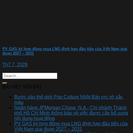
PV GAS ký hợp đồng mua LNG định hạn đầu tiên của Việt Nam giai
đoạn 2027 – 2031
Th7 7, 2026
BÀI VIẾT NỔI BẬT
Bước vào thế giới Pop Culture Nhật Bản rực rỡ sắc
màu
Ngân hàng JPMorgan Chase, N.A.- Chi nhánh Thành
phố Hồ Chí Minh thông báo về việc được cấp bổ sung
nội dung hoạt động
PV GAS ký hợp đồng mua LNG định hạn đầu tiên của
Việt Nam giai đoạn 2027 – 2031