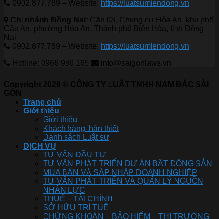
0902.877.789 – Website:
https://luatsumiendong.vn
Chi nhánh Đồng Nai:
Căn 03, Chung cư Hóa An, khu phố
Cầu An, phường Hóa An, Thành phố Biên Hòa, tỉnh Đồng
Nai
0902.877.789 – Website:
https://luatsumiendong.vn
Hotline: 0966 986 165
info@saigonlaws.vn
Copyright 2026 © CÔNG TY LUẬT TNHH NAM BẮC SÀI
GÒN
Trang chủ
Giới thiệu
Giới thiệu
Khách hàng thân thiết
Danh sách Luật sư
DỊCH VỤ
TƯ VẤN ĐẦU TƯ
TƯ VẤN PHÁT TRIỂN DỰ ÁN BẤT ĐỘNG SẢN
MUA BÁN VÀ SÁP NHẬP DOANH NGHIỆP
TƯ VẤN PHÁT TRIỂN VÀ QUẢN LÝ NGUỒN
NHÂN LỰC
THUẾ – TÀI CHÍNH
SỞ HỮU TRÍ TUỆ
CHỨNG KHOÁN – BẢO HIỂM – THỊ TRƯỜNG