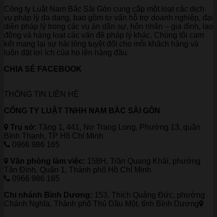
Công ty Luật Nam Bắc Sài Gòn cung cấp một loạt các dịch
vụ pháp lý đa dạng, bao gồm tư vấn hỗ trợ doanh nghiệp, đại
diện pháp lý trong các vụ án dân sự, hôn nhân – gia đình, lao
động và hàng loạt các vấn đề pháp lý khác. Chúng tôi cam
kết mang lại sự hài lòng tuyệt đối cho mỗi khách hàng và
luôn đặt lợi ích của họ lên hàng đầu.
CHIA SẺ FACEBOOK
THÔNG TIN LIÊN HỆ
CÔNG TY LUẬT TNHH NAM BẮC SÀI GÒN
Trụ sở:
Tầng 1, 441, Nơ Trang Long, Phường 13, quận
Bình Thạnh, TP Hồ Chí Minh
0966 986 165
Văn phòng làm việc:
158H, Trần Quang Khải, phường
Tân Định, Quận 1, Thành phố Hồ Chí Minh
0966 986 165
Chi nhánh Bình Dương:
153, Thích Quảng Đức, phường
Chánh Nghĩa, Thành phố Thủ Dầu Một, tỉnh Bình Dương