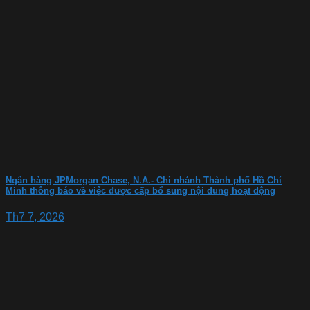
Ngân hàng JPMorgan Chase, N.A.- Chi nhánh Thành phố Hồ Chí
Minh thông báo về việc được cấp bổ sung nội dung hoạt động
Th7 7, 2026