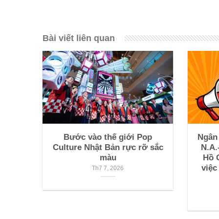
Bài viết liên quan
Bước vào thế giới Pop
Ngân
Culture Nhật Bản rực rỡ sắc
N.A.
màu
Hồ 
việc
Th7 7, 2026