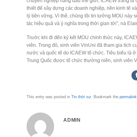
chuyên nghiệp hàng đầu thế giới, ICAEW trang bị c
thiết để xây dựng các doanh nghiệp, nền kinh tế 
lý bền vững. Vì thế, chúng tôi tin tưởng MOU này 
tác hiệu quả và ý nghĩa trong thời gian tới”, nà El
Trước khi đi đến ký kết MOU chính thức này, ICAE
viên. Trong đó, sinh viên VinUni đã tham gia tích cự
nước và quốc tế do ICAEW tổ chức. Tiêu biểu là
Trung Quốc được tổ chức thường niên, sinh viên 
This entry was posted in
Tin thời sự
. Bookmark the
permalink
ADMIN