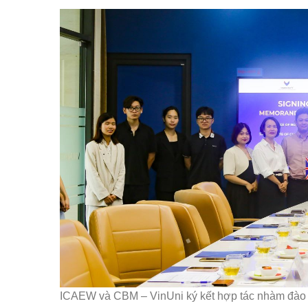
ICAEW và CBM – VinUni ký kết hợp tác nhàm đào t