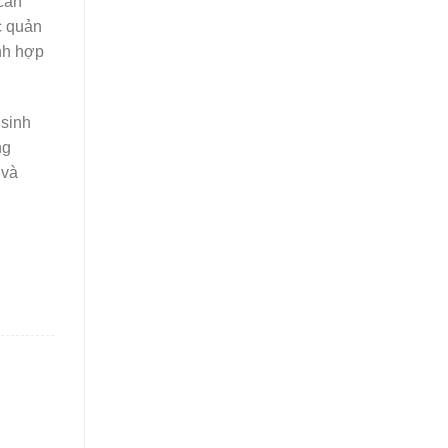
 cần
c quản
ình hợp
 sinh
ng
 và