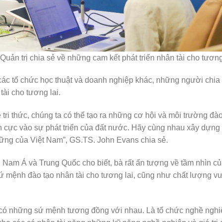
ản trị chia sẻ về những cam kết phát triển nhân tài cho tương 
ác tổ chức học thuật và doanh nghiệp khác, những người chia
tài cho tương lai.
 tri thức, chúng ta có thể tạo ra những cơ hội và môi trường đào
ích cực vào sự phát triển của đất nước. Hãy cùng nhau xây dựng
 vững của Việt Nam”, GS.TS. John Evans chia sẻ.
am Á và Trung Quốc cho biết, bà rất ấn tượng về tầm nhìn c
sứ mệnh đào tạo nhân tài cho tương lai, cũng như chất lượng vượ
 có những sứ mệnh tương đồng với nhau. Là tổ chức nghề nghi