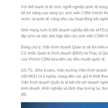
Với thế mạnh là tổ chức nghề nghiệp quốc tế trong 
hỗ trợ nâng cao năng lực sinh viên CBM-VinUni th
nước và quốc tế, cũng như các hoạt động trải nghi
Nhờ mạng lưới 6.000 doanh nghiệp đối tác (ATEs) d
tập sớm và việc làm hấp dẫn cho sinh viên CBM-Vi
Đáng chú ý, Viện Kinh doanh Quản trị sẽ tìm hiể
Cử nhân Quản trị Kinh doanh (BBA) và Thạc sĩ Quả
của VinUni-CBM dựa trên các tiêu chuẩn quốc tế.
GS.TS. John Evans, Viện trưởng Viện Kinh doanh Q
một MOU có ý nghĩa, mang đến các giá trị thiết thự
Viện Kinh doanh Quản trị là kết nối với doanh ngh
kinh doanh, khởi nghiệp và lãnh đạo tương lai, t
đổi.