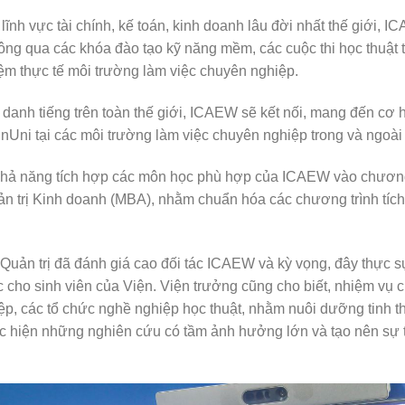
lĩnh vực tài chính, kế toán, kinh doanh lâu đời nhất thế giới, 
ông qua các khóa đào tạo kỹ năng mềm, các cuộc thi học thuật 
ệm thực tế môi trường làm việc chuyên nghiệp.
anh tiếng trên toàn thế giới, ICAEW sẽ kết nối, mang đến cơ h
nUni tại các môi trường làm việc chuyên nghiệp trong và ngoài
u khả năng tích hợp các môn học phù hợp của ICAEW vào chương
n trị Kinh doanh (MBA), nhằm chuẩn hóa các chương trình tíc
uản trị đã đánh giá cao đối tác ICAEW và kỳ vọng, đây thực s
c cho sinh viên của Viện. Viện trưởng cũng cho biết, nhiệm vụ 
iệp, các tổ chức nghề nghiệp học thuật, nhằm nuôi dưỡng tinh t
hực hiện những nghiên cứu có tầm ảnh hưởng lớn và tạo nên sự 