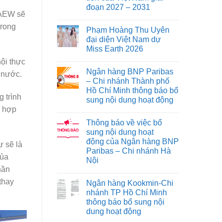
đoạn 2027 – 2031
ICAEW sẽ
trong
Phạm Hoàng Thu Uyên
đại diện Việt Nam dự
Miss Earth 2026
ội thực
Ngân hàng BNP Paribas
 nước.
– Chi nhánh Thành phố
Hồ Chí Minh thông báo bổ
 trình
sung nội dung hoạt động
h hợp
Thông báo về việc bổ
sung nội dung hoạt
động của Ngân hàng BNP
ự sẽ là
Paribas – Chi nhánh Hà
của
Nội
hần
thay
Ngân hàng Kookmin-Chi
nhánh TP Hồ Chí Minh
thông báo bổ sung nội
dung hoạt động