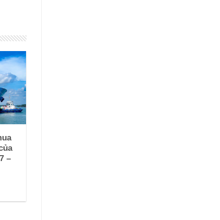
mua
của
7 –