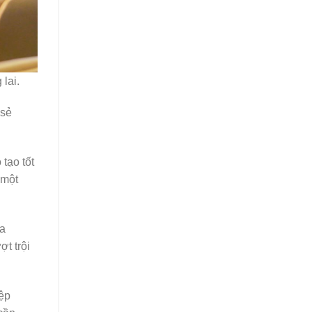
lai.
 sẻ
 tạo tốt
 một
ủa
t trội
ệp