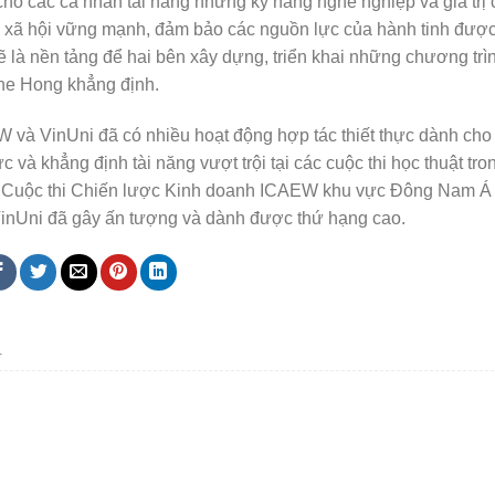
ho các cá nhân tài năng những kỹ năng nghề nghiệp và giá trị
và xã hội vững mạnh, đảm bảo các nguồn lực của hành tinh đượ
sẽ là nền tảng để hai bên xây dựng, triển khai những chương tr
aine Hong khẳng định.
W và VinUni đã có nhiều hoạt động hợp tác thiết thực dành cho
c và khẳng định tài năng vượt trội tại các cuộc thi học thuật tro
 ở Cuộc thi Chiến lược Kinh doanh ICAEW khu vực Đông Nam Á
VinUni đã gây ấn tượng và dành được thứ hạng cao.
.