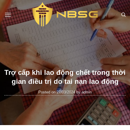
Skip
to
content
Trợ cấp khi lao động chết trong thời
gian điều trị do tai nạn lao động
Posted on
27/03/2024
by
admin