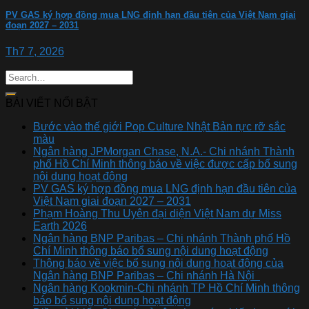
PV GAS ký hợp đồng mua LNG định hạn đầu tiên của Việt Nam giai
đoạn 2027 – 2031
Th7 7, 2026
BÀI VIẾT NỔI BẬT
Bước vào thế giới Pop Culture Nhật Bản rực rỡ sắc
màu
Ngân hàng JPMorgan Chase, N.A.- Chi nhánh Thành
phố Hồ Chí Minh thông báo về việc được cấp bổ sung
nội dung hoạt động
PV GAS ký hợp đồng mua LNG định hạn đầu tiên của
Việt Nam giai đoạn 2027 – 2031
Phạm Hoàng Thu Uyên đại diện Việt Nam dự Miss
Earth 2026
Ngân hàng BNP Paribas – Chi nhánh Thành phố Hồ
Chí Minh thông báo bổ sung nội dung hoạt động
Thông báo về việc bổ sung nội dung hoạt động của
Ngân hàng BNP Paribas – Chi nhánh Hà Nội
Ngân hàng Kookmin-Chi nhánh TP Hồ Chí Minh thông
báo bổ sung nội dung hoạt động