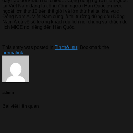
đẩy trao đổi khách hai chiều… Cộng đồng người Hàn Quốc
tại Việt Nam đang là cộng đồng người Hàn Quốc ở nước
ngoài lớn thứ 10 trên thế giới và lớn thứ hai tại khu vực
Đông Nam Á. Việt Nam cũng là thị trường đứng đầu Đông
Nam Á cả về số lượng khách du lịch nói chung và khách du
lịch MICE nói riêng đến Hàn Quốc.
This entry was posted in
Tin thời sự
. Bookmark the
permalink
.
admin
Bài viết liên quan