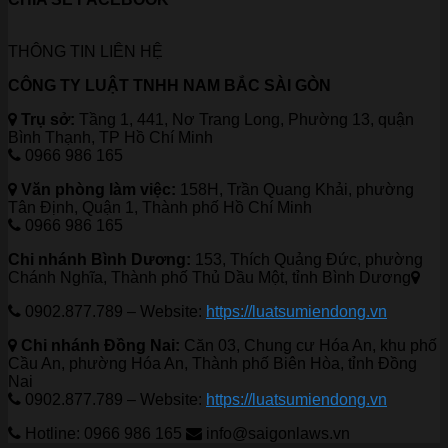
THÔNG TIN LIÊN HỆ
CÔNG TY LUẬT TNHH NAM BẮC SÀI GÒN
Trụ sở:
Tầng 1, 441, Nơ Trang Long, Phường 13, quận
Bình Thạnh, TP Hồ Chí Minh
0966 986 165
Văn phòng làm việc:
158H, Trần Quang Khải, phường
Tân Định, Quận 1, Thành phố Hồ Chí Minh
0966 986 165
Chi nhánh Bình Dương:
153, Thích Quảng Đức, phường
Chánh Nghĩa, Thành phố Thủ Dầu Một, tỉnh Bình Dương
0902.877.789 – Website:
https://luatsumiendong.vn
Chi nhánh Đồng Nai:
Căn 03, Chung cư Hóa An, khu phố
Cầu An, phường Hóa An, Thành phố Biên Hòa, tỉnh Đồng
Nai
0902.877.789 – Website:
https://luatsumiendong.vn
Hotline: 0966 986 165
info@saigonlaws.vn