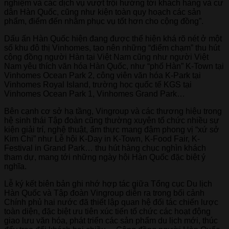
nghiệm và các dịch vụ vượt trội hướng tới khách hàng và cư
dân Hàn Quốc, cũng như kiện toàn quy hoạch các sản
phẩm, điểm đến nhằm phục vụ tốt hơn cho cộng đồng”.
Dấu ấn Hàn Quốc hiện đang được thể hiện khá rõ nét ở một
số khu đô thị Vinhomes, tạo nên những “điểm chạm” thu hút
cộng đồng người Hàn tại Việt Nam cũng như người Việt
Nam yêu thích văn hóa Hàn Quốc, như “phố Hàn” K-Town tại
Vinhomes Ocean Park 2, công viên văn hóa K-Park tại
Vinhomes Royal Island, trường học quốc tế KGS tại
Vinhomes Ocean Park 1, Vinhomes Grand Park…
Bên cạnh cơ sở hạ tầng, Vingroup và các thương hiệu trong
hệ sinh thái Tập đoàn cũng thường xuyên tổ chức nhiều sự
kiện giải trí, nghệ thuật, ẩm thực mang đậm phong vị “xứ sở
Kim Chi” như Lễ hội K-Day in K-Town, K-Food Fair, K-
Festival in Grand Park… thu hút hàng chục nghìn khách
tham dự, mang tới những ngày hội Hàn Quốc đặc biệt ý
nghĩa.
Lễ ký kết biên bản ghi nhớ hợp tác giữa Tổng cục Du lịch
Hàn Quốc và Tập đoàn Vingroup diễn ra trong bối cảnh
Chính phủ hai nước đã thiết lập quan hệ đối tác chiến lược
toàn diện, đặc biệt ưu tiên xúc tiến tổ chức các hoạt động
giao lưu văn hóa, phát triển các sản phẩm du lịch mới, thúc