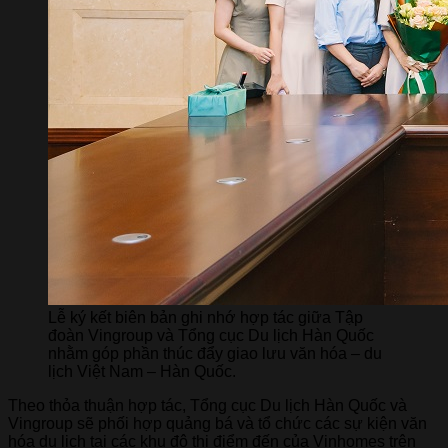
Lễ ký kết biên bản ghi nhớ hợp tác giữa Tập
đoàn Vingroup và Tổng cục Du lịch Hàn Quốc
nhằm góp phần thúc đẩy giao lưu văn hóa – du
lịch Việt Nam – Hàn Quốc.
Theo thỏa thuận hợp tác, Tổng cục Du lịch Hàn Quốc và
Vingroup sẽ phối hợp quảng bá và tổ chức các sự kiện văn
hóa du lịch tại các khu đô thị điểm đến của Vinhomes trên