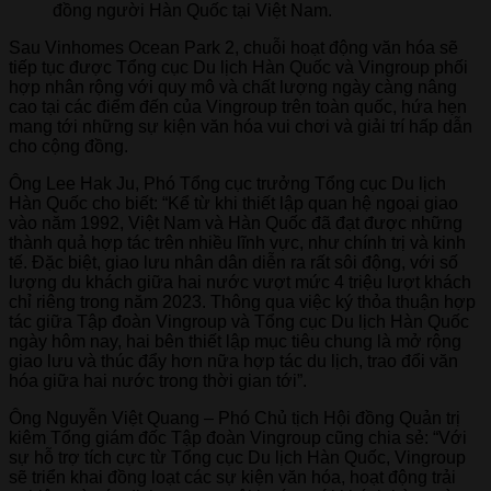
đồng người Hàn Quốc tại Việt Nam.
Sau Vinhomes Ocean Park 2, chuỗi hoạt động văn hóa sẽ
tiếp tục được Tổng cục Du lịch Hàn Quốc và Vingroup phối
hợp nhân rộng với quy mô và chất lượng ngày càng nâng
cao tại các điểm đến của Vingroup trên toàn quốc, hứa hẹn
mang tới những sự kiện văn hóa vui chơi và giải trí hấp dẫn
cho cộng đồng.
Ông Lee Hak Ju, Phó Tổng cục trưởng Tổng cục Du lịch
Hàn Quốc cho biết: “Kể từ khi thiết lập quan hệ ngoại giao
vào năm 1992, Việt Nam và Hàn Quốc đã đạt được những
thành quả hợp tác trên nhiều lĩnh vực, như chính trị và kinh
tế. Đặc biệt, giao lưu nhân dân diễn ra rất sôi động, với số
lượng du khách giữa hai nước vượt mức 4 triệu lượt khách
chỉ riêng trong năm 2023. Thông qua việc ký thỏa thuận hợp
tác giữa Tập đoàn Vingroup và Tổng cục Du lịch Hàn Quốc
ngày hôm nay, hai bên thiết lập mục tiêu chung là mở rộng
giao lưu và thúc đẩy hơn nữa hợp tác du lịch, trao đổi văn
hóa giữa hai nước trong thời gian tới”.
Ông Nguyễn Việt Quang – Phó Chủ tịch Hội đồng Quản trị
kiêm Tổng giám đốc Tập đoàn Vingroup cũng chia sẻ: “Với
sự hỗ trợ tích cực từ Tổng cục Du lịch Hàn Quốc, Vingroup
sẽ triển khai đồng loạt các sự kiện văn hóa, hoạt động trải