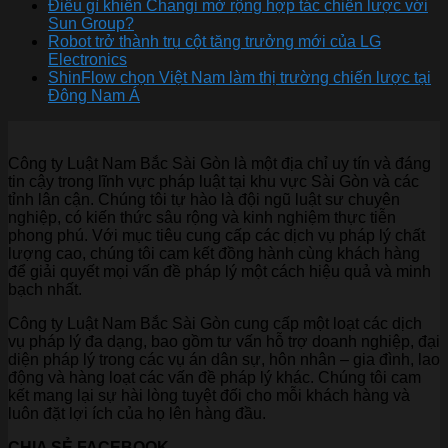
Điều gì khiến Changi mở rộng hợp tác chiến lược với
Sun Group?
Robot trở thành trụ cột tăng trưởng mới của LG
Electronics
ShinFlow chọn Việt Nam làm thị trường chiến lược tại
Đông Nam Á
Công ty Luật Nam Bắc Sài Gòn là một địa chỉ uy tín và đáng
tin cậy trong lĩnh vực pháp luật tại khu vực Sài Gòn và các
tỉnh lân cận. Chúng tôi tự hào là đội ngũ luật sư chuyên
nghiệp, có kiến thức sâu rộng và kinh nghiệm thực tiễn
phong phú. Với mục tiêu cung cấp các dịch vụ pháp lý chất
lượng cao, chúng tôi cam kết đồng hành cùng khách hàng
để giải quyết mọi vấn đề pháp lý một cách hiệu quả và minh
bạch nhất.
Công ty Luật Nam Bắc Sài Gòn cung cấp một loạt các dịch
vụ pháp lý đa dạng, bao gồm tư vấn hỗ trợ doanh nghiệp, đại
diện pháp lý trong các vụ án dân sự, hôn nhân – gia đình, lao
động và hàng loạt các vấn đề pháp lý khác. Chúng tôi cam
kết mang lại sự hài lòng tuyệt đối cho mỗi khách hàng và
luôn đặt lợi ích của họ lên hàng đầu.
CHIA SẺ FACEBOOK