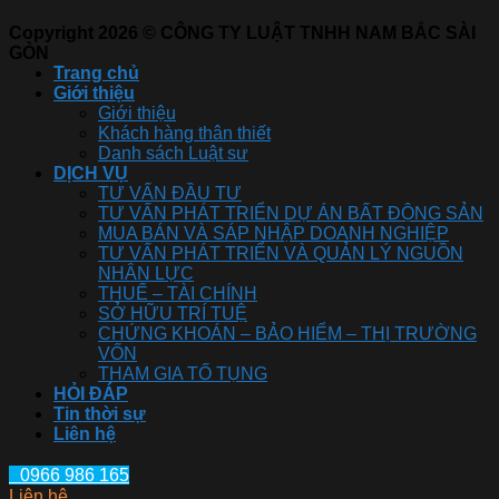
Copyright 2026 © CÔNG TY LUẬT TNHH NAM BẮC SÀI
GÒN
Trang chủ
Giới thiệu
Giới thiệu
Khách hàng thân thiết
Danh sách Luật sư
DỊCH VỤ
TƯ VẤN ĐẦU TƯ
TƯ VẤN PHÁT TRIỂN DỰ ÁN BẤT ĐỘNG SẢN
MUA BÁN VÀ SÁP NHẬP DOANH NGHIỆP
TƯ VẤN PHÁT TRIỂN VÀ QUẢN LÝ NGUỒN
NHÂN LỰC
THUẾ – TÀI CHÍNH
SỞ HỮU TRÍ TUỆ
CHỨNG KHOÁN – BẢO HIỂM – THỊ TRƯỜNG
VỐN
THAM GIA TỐ TỤNG
HỎI ĐÁP
Tin thời sự
Liên hệ
0966 986 165
Liên hệ