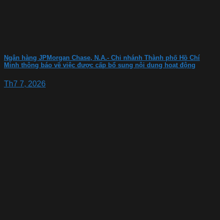
Ngân hàng JPMorgan Chase, N.A.- Chi nhánh Thành phố Hồ Chí
Minh thông báo về việc được cấp bổ sung nội dung hoạt động
Th7 7, 2026