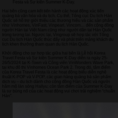
Festa và Sự kiện Summer K-Day.
Hai bên cũng cam kết tiến hành các hoạt động xúc tiến
quảng bá văn hóa và du lịch. Cụ thể, Tổng cục Du lịch Hàn
Quốc sẽ hỗ trợ giới thiệu các thương hiệu và các sản phẩm
như Vinhomes, VinFast, Vinpearl, Vincom… đến cộng đồng
người Hàn tại Việt Nam cũng như người dân tại Hàn Quốc
trong tương lai. Ngược lại, Vingroup sẽ hợp tác với Tổng
cục Du lịch Hàn Quốc thúc đẩy và phát triển mảng khách du
lịch khen thưởng tham quan du lịch Hàn Quốc.
Khởi động cho sự hơp tác giữa hai bên là Lễ hội Korea
Travel Festa và Sự kiện Summer K-Day diễn ra ngày 25-
26/5/2024 tại K-Town và Công viên VinWonders Wave Park,
tại khu đô thị Vinhomes Ocean Park 2. Trong đó, tâm điểm
của Korea Travel Festa là các hoạt động biểu diễn nghệ
thuật K-POP và V-POP, các gian hàng quảng bá sản phẩm
dịch vụ – du lịch dành cho cộng đồng Hàn Quốc và người
hâm mộ làn sóng Hallyu; còn tâm điểm của Summer K-Day
là sự bùng nổ của các hoạt động vui chơi trải nghiệm “chuẩn
Hàn”.