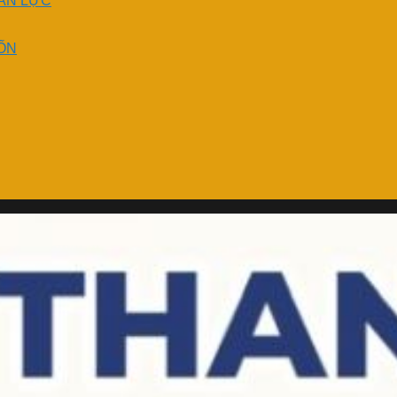
ÂN LỰC
ỐN