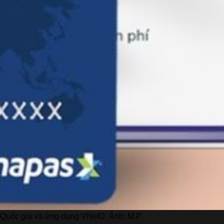
ng Quốc gia và ứng dụng VNeID. Ảnh: M.P