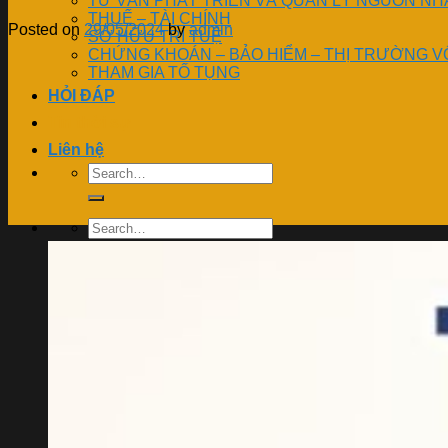
TƯ VẤN PHÁT TRIỂN VÀ QUẢN LÝ NGUỒN NH
THUẾ – TÀI CHÍNH
Posted on
29/05/2024
by
admin
SỞ HỮU TRÍ TUỆ
CHỨNG KHOÁN – BẢO HIỂM – THỊ TRƯỜNG V
THAM GIA TỐ TỤNG
HỎI ĐÁP
Tin thời sự
Liên hệ