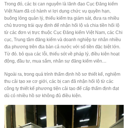
Trong đó, các bị can nguyên là lãnh đạo Cục Đăng kiểm
Việt Nam đã có hành vi lợi dụng chức vụ quyền hạn,
buông lỏng quản lý, thiếu kiểm tra giám sát, đưa ra nhiều
chủ trương trái quy định để nhận hối lộ và chia tiền hối lộ
từ các đơn vị trực thuộc Cục Đăng kiểm Việt Nam, các Chi
cục, Trung tâm đăng kiểm và doanh nghiệp tư nhân nhiều
địa phương trên địa bàn cả nước với số tiền đặc biệt lớn.
Từ đó. bỏ qua các lỗi, thiếu sót về pháp lý, điều kiện hoạt
động, đầu tư, mua sắm, nhân sự đăng kiểm viên…
Ngoài ra, trong quá trình thẩm định hồ sơ thiết kế, nghiệm
thu cải tạo xe cơ giới, các bị can đã nhận hối lộ từ các
công ty thiết kế phương tiện cải tạo để cấp thẩm định đạt
dù có nhiều hồ sơ không đủ điều kiện.