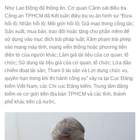
Như Lao Động đã thông tin, Cơ quan Cảnh sát điều tra
Công an TPHCM đã Kết luận điều tra vụ án hình sự “Đưa
hối lộ; Nhận hối lộ; Môi giới hối lộ; Giả mạo trong công tác;
Sản xuất, mua bán, trao đổi hoặc tặng cho phần mềm để
sử dụng vào mục đích trái pháp luật; Xâm phạm trái phép
vào mạng máy tính, mạng viễn thông hoặc phương tiện
điện tử của người khác; Làm giả tài liệu của cơ quan, tổ
chức; Sử dụng tài liệu giả của cơ quan, tổ chức; Lừa đảo
chiếm đoạt tài sản; Tham ô tài sản và Lợi dụng chức vụ,
quyền hạn trong khi thi hành công vụ” xảy ra tại Cục Đăng
kiểm Việt Nam, các Chi cục Đăng kiểm, Trung tâm đăng
kiểm xe cơ giới trên địa bàn TPHCM và các tỉnh, thành
phố khác trên cả nước.