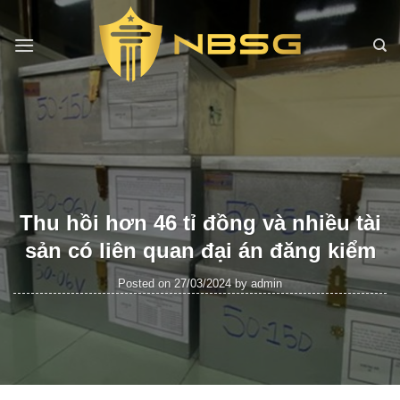
Skip
to
content
Thu hồi hơn 46 tỉ đồng và nhiều tài
sản có liên quan đại án đăng kiểm
Posted on
27/03/2024
by
admin