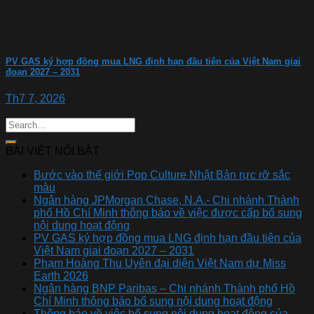
PV GAS ký hợp đồng mua LNG định hạn đầu tiên của Việt Nam giai
đoạn 2027 – 2031
Th7 7, 2026
BÀI VIẾT NỔI BẬT
Bước vào thế giới Pop Culture Nhật Bản rực rỡ sắc
màu
Ngân hàng JPMorgan Chase, N.A.- Chi nhánh Thành
phố Hồ Chí Minh thông báo về việc được cấp bổ sung
nội dung hoạt động
PV GAS ký hợp đồng mua LNG định hạn đầu tiên của
Việt Nam giai đoạn 2027 – 2031
Phạm Hoàng Thu Uyên đại diện Việt Nam dự Miss
Earth 2026
Ngân hàng BNP Paribas – Chi nhánh Thành phố Hồ
Chí Minh thông báo bổ sung nội dung hoạt động
Thông báo về việc bổ sung nội dung hoạt động của