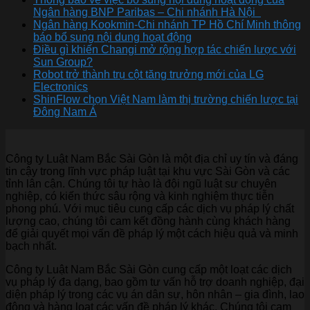
Ngân hàng BNP Paribas – Chi nhánh Hà Nội
Ngân hàng Kookmin-Chi nhánh TP Hồ Chí Minh thông
báo bổ sung nội dung hoạt động
Điều gì khiến Changi mở rộng hợp tác chiến lược với
Sun Group?
Robot trở thành trụ cột tăng trưởng mới của LG
Electronics
ShinFlow chọn Việt Nam làm thị trường chiến lược tại
Đông Nam Á
Công ty Luật Nam Bắc Sài Gòn là một địa chỉ uy tín và đáng
tin cậy trong lĩnh vực pháp luật tại khu vực Sài Gòn và các
tỉnh lân cận. Chúng tôi tự hào là đội ngũ luật sư chuyên
nghiệp, có kiến thức sâu rộng và kinh nghiệm thực tiễn
phong phú. Với mục tiêu cung cấp các dịch vụ pháp lý chất
lượng cao, chúng tôi cam kết đồng hành cùng khách hàng
để giải quyết mọi vấn đề pháp lý một cách hiệu quả và minh
bạch nhất.
Công ty Luật Nam Bắc Sài Gòn cung cấp một loạt các dịch
vụ pháp lý đa dạng, bao gồm tư vấn hỗ trợ doanh nghiệp, đại
diện pháp lý trong các vụ án dân sự, hôn nhân – gia đình, lao
động và hàng loạt các vấn đề pháp lý khác. Chúng tôi cam