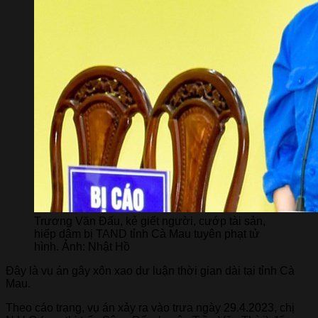
Trương Văn Đấu, kẻ giết người, cướp tài sản,
hiếp dâm bị TAND tỉnh Cà Mau tuyên phạt tử
hình. Ảnh: Nhật Hồ
Đây là vụ án gây xôn xao dư luận thời gian dài tại tỉnh Cà
Mau.
Theo cáo trạng, vụ án xảy ra vào trưa ngày 29.4.2023, chị