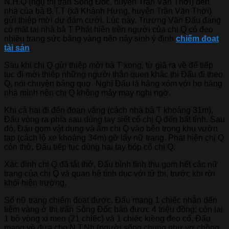
N.H.Q (ngụ thị trấn Sông Đốc, huyện Trần Văn Thời) đến
nhà của bà B.T.T (xã Khánh Hưng, huyện Trần Văn Thời)
gửi thiệp mời dự đám cưới. Lúc này, Trương Văn Đấu đang
có mặt tại nhà bà T Phát hiện trên người của chị Q có đeo
nhiều trang sức bằng vàng nên nảy sinh ý định
chiếm đoạt
tài sản
.
Sau khi chị Q gửi thiệp mời bà T xong, từ giã ra về để tiếp
tục đi mời thiệp những người thân quen khác thì Đấu đi theo
Q, nói chuyện bâng quơ. Nghĩ Đấu là hàng xóm với họ hàng
nhà mình nên chị Q không mảy may nghi ngờ.
Khi cả hai đi đến đoạn vắng (cách nhà bà T khoảng 31m),
Đấu vòng ra phía sau dùng tay siết cổ chị Q đến bất tỉnh. Sau
đó, Đấu gom vật dụng và ẵm chị Q vào bên trong khu vườn
tạp (cách lộ xe khoảng 34m) gỡ lấy nữ trang. Phát hiện chị Q
còn thở, Đấu tiếp tục dùng hai tay bóp cổ chị Q.
Xác định chị Q đã tắt thở, Đấu bình tĩnh thu gom hết các nữ
trang của chị Q và quan hệ tình dục với tử thi, trước khi rời
khỏi hiện trường.
Số nữ trang chiếm đoạt được, Đấu mang 1 chiếc nhẫn đến
tiệm vàng ở thị trấn Sông Đốc bán được 4 triệu đồng; còn lại
1 bộ vòng xi men (21 chiếc) và 1 chiếc kiềng đeo cổ, Đấu
mang về đưa cho N.T.Nh (người sống chung như vợ chồng