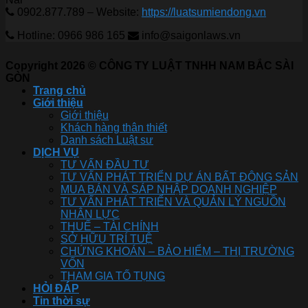
0902.877.789 – Website:
https://luatsumiendong.vn
Hotline: 0966 986 165
info@saigonlaws.vn
Copyright 2026 © CÔNG TY LUẬT TNHH NAM BẮC SÀI
GÒN
Trang chủ
Giới thiệu
Giới thiệu
Khách hàng thân thiết
Danh sách Luật sư
DỊCH VỤ
TƯ VẤN ĐẦU TƯ
TƯ VẤN PHÁT TRIỂN DỰ ÁN BẤT ĐỘNG SẢN
MUA BÁN VÀ SÁP NHẬP DOANH NGHIỆP
TƯ VẤN PHÁT TRIỂN VÀ QUẢN LÝ NGUỒN
NHÂN LỰC
THUẾ – TÀI CHÍNH
SỞ HỮU TRÍ TUỆ
CHỨNG KHOÁN – BẢO HIỂM – THỊ TRƯỜNG
VỐN
THAM GIA TỐ TỤNG
HỎI ĐÁP
Tin thời sự