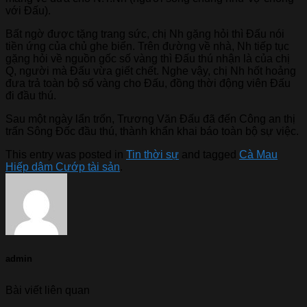
với Đấu).
Bất ngờ được tặng trang sức, chị Nh gặng hỏi thì Đấu nói
tiền ứng của chủ ghe biển. Trên đường về nhà, Nh tiếp tục
gặng hỏi về nguồn gốc số vàng thì Đấu thú nhận là của chị
Q, người mà Đấu vừa giết chết. Nghe vậy, chị Nh hốt hoảng
đưa trả toàn bộ số vàng cho Đấu, đồng thời động viên Đấu
đi đầu thú.
Sau một ngày lẩn trốn, Trương Văn Đấu đã đến Công an thị
trấn Sông Đốc đầu thú, thành khẩn khai báo toàn bộ sự việc.
This entry was posted in
Tin thời sự
and tagged
Cà Mau
Hiếp dâm Cướp tài sản
.
admin
Bài viết liên quan