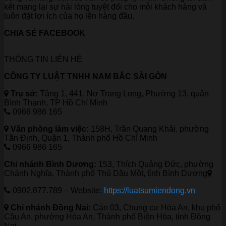
kết mang lại sự hài lòng tuyệt đối cho mỗi khách hàng và
luôn đặt lợi ích của họ lên hàng đầu.
CHIA SẺ FACEBOOK
THÔNG TIN LIÊN HỆ
CÔNG TY LUẬT TNHH NAM BẮC SÀI GÒN
Trụ sở:
Tầng 1, 441, Nơ Trang Long, Phường 13, quận
Bình Thạnh, TP Hồ Chí Minh
0966 986 165
Văn phòng làm việc:
158H, Trần Quang Khải, phường
Tân Định, Quận 1, Thành phố Hồ Chí Minh
0966 986 165
Chi nhánh Bình Dương:
153, Thích Quảng Đức, phường
Chánh Nghĩa, Thành phố Thủ Dầu Một, tỉnh Bình Dương
0902.877.789 – Website:
https://luatsumiendong.vn
Chi nhánh Đồng Nai:
Căn 03, Chung cư Hóa An, khu phố
Cầu An, phường Hóa An, Thành phố Biên Hòa, tỉnh Đồng
Nai