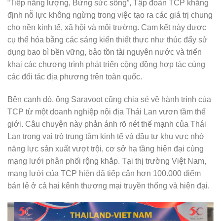
“Tiếp năng lượng, Bừng sức sống”, Tập đoàn TCP khẳng
định nỗ lực không ngừng trong việc tạo ra các giá trị chung
cho nền kinh tế, xã hội và môi trường. Cam kết này được
cụ thể hóa bằng các sáng kiến thiết thực như thúc đẩy sử
dụng bao bì bền vững, bảo tồn tài nguyên nước và triển
khai các chương trình phát triển cộng đồng hợp tác cùng
các đối tác địa phương trên toàn quốc.
Bên cạnh đó, ông Saravoot cũng chia sẻ về hành trình của
TCP từ một doanh nghiệp nội địa Thái Lan vươn tầm thế
giới. Câu chuyện này phản ánh rõ nét thế mạnh của Thái
Lan trong vai trò trung tâm kinh tế và đầu tư khu vực nhờ
năng lực sản xuất vượt trội, cơ sở hạ tầng hiện đại cùng
mạng lưới phân phối rộng khắp. Tại thị trường Việt Nam,
mạng lưới của TCP hiện đã tiếp cận hơn 100.000 điểm
bán lẻ ở cả hai kênh thương mại truyền thống và hiện đại.