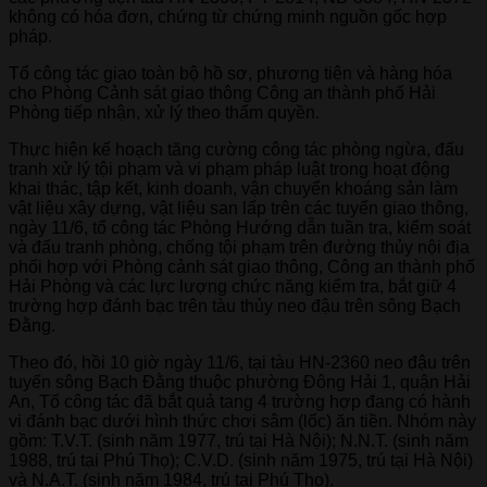
không có hóa đơn, chứng từ chứng minh nguồn gốc hợp
pháp.
Tổ công tác giao toàn bộ hồ sơ, phương tiện và hàng hóa
cho Phòng Cảnh sát giao thông Công an thành phố Hải
Phòng tiếp nhận, xử lý theo thẩm quyền.
Thực hiện kế hoạch tăng cường công tác phòng ngừa, đấu
tranh xử lý tội phạm và vi phạm pháp luật trong hoạt động
khai thác, tập kết, kinh doanh, vận chuyển khoáng sản làm
vật liệu xây dựng, vật liệu san lấp trên các tuyến giao thông,
ngày 11/6, tổ công tác Phòng Hướng dẫn tuần tra, kiểm soát
và đấu tranh phòng, chống tội phạm trên đường thủy nội địa
phối hợp với Phòng cảnh sát giao thông, Công an thành phố
Hải Phòng và các lực lượng chức năng kiểm tra, bắt giữ 4
trường hợp đánh bạc trên tàu thủy neo đậu trên sông Bạch
Đằng.
Theo đó, hồi 10 giờ ngày 11/6, tại tàu HN-2360 neo đậu trên
tuyến sông Bạch Đằng thuộc phường Đông Hải 1, quận Hải
An, Tổ công tác đã bắt quả tang 4 trường hợp đang có hành
vi đánh bạc dưới hình thức chơi sâm (lốc) ăn tiền. Nhóm này
gồm: T.V.T. (sinh năm 1977, trú tại Hà Nội); N.N.T. (sinh năm
1988, trú tại Phú Thọ); C.V.D. (sinh năm 1975, trú tại Hà Nội)
và N.A.T. (sinh năm 1984, trú tại Phú Thọ).