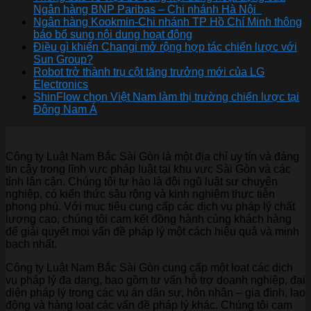
Ngân hàng BNP Paribas – Chi nhánh Hà Nội
Ngân hàng Kookmin-Chi nhánh TP Hồ Chí Minh thông
báo bổ sung nội dung hoạt động
Điều gì khiến Changi mở rộng hợp tác chiến lược với
Sun Group?
Robot trở thành trụ cột tăng trưởng mới của LG
Electronics
ShinFlow chọn Việt Nam làm thị trường chiến lược tại
Đông Nam Á
Công ty Luật Nam Bắc Sài Gòn là một địa chỉ uy tín và đáng
tin cậy trong lĩnh vực pháp luật tại khu vực Sài Gòn và các
tỉnh lân cận. Chúng tôi tự hào là đội ngũ luật sư chuyên
nghiệp, có kiến thức sâu rộng và kinh nghiệm thực tiễn
phong phú. Với mục tiêu cung cấp các dịch vụ pháp lý chất
lượng cao, chúng tôi cam kết đồng hành cùng khách hàng
để giải quyết mọi vấn đề pháp lý một cách hiệu quả và minh
bạch nhất.
Công ty Luật Nam Bắc Sài Gòn cung cấp một loạt các dịch
vụ pháp lý đa dạng, bao gồm tư vấn hỗ trợ doanh nghiệp, đại
diện pháp lý trong các vụ án dân sự, hôn nhân – gia đình, lao
động và hàng loạt các vấn đề pháp lý khác. Chúng tôi cam