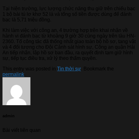
Tại hiện trường, lực lượng chức năng thu giữ trên chiếu bạc
1 bộ bài tú lơ khơ 52 lá và tổng số tiền được dùng để đánh
bạc là 5,71 triệu đồng.
Khi làm việc với công an, 4 trường hợp trên khai nhận về
hành vi đánh bạc từ khoảng 9 giờ 30 cùng ngày trên tàu HN-
2360. Tổ công tác đã thống nhất giao toàn bộ hồ sơ, tang vật
và 4 đối tượng cho Đội Cảnh sát hình sự, Công an quận Hải
An tiếp nhận, lập hồ sơ ban đầu, ra quyết định tạm giữ hình
sự, tiếp tục điều tra, xử lý theo thẩm quyền.
This entry was posted in
Tin thời sự
. Bookmark the
permalink
.
admin
Bài viết liên quan