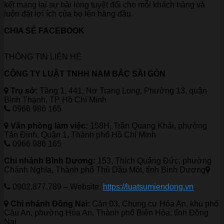
kết mang lại sự hài lòng tuyệt đối cho mỗi khách hàng và
luôn đặt lợi ích của họ lên hàng đầu.
CHIA SẺ FACEBOOK
THÔNG TIN LIÊN HỆ
CÔNG TY LUẬT TNHH NAM BẮC SÀI GÒN
Trụ sở:
Tầng 1, 441, Nơ Trang Long, Phường 13, quận
Bình Thạnh, TP Hồ Chí Minh
0966 986 165
Văn phòng làm việc:
158H, Trần Quang Khải, phường
Tân Định, Quận 1, Thành phố Hồ Chí Minh
0966 986 165
Chi nhánh Bình Dương:
153, Thích Quảng Đức, phường
Chánh Nghĩa, Thành phố Thủ Dầu Một, tỉnh Bình Dương
0902.877.789 – Website:
https://luatsumiendong.vn
Chi nhánh Đồng Nai:
Căn 03, Chung cư Hóa An, khu phố
Cầu An, phường Hóa An, Thành phố Biên Hòa, tỉnh Đồng
Nai