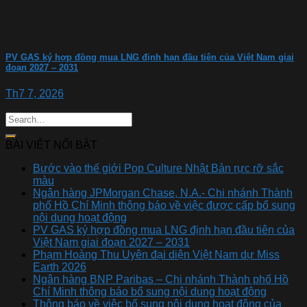
PV GAS ký hợp đồng mua LNG định hạn đầu tiên của Việt Nam giai
đoạn 2027 – 2031
Th7 7, 2026
BÀI VIẾT NỔI BẬT
Bước vào thế giới Pop Culture Nhật Bản rực rỡ sắc
màu
Ngân hàng JPMorgan Chase, N.A.- Chi nhánh Thành
phố Hồ Chí Minh thông báo về việc được cấp bổ sung
nội dung hoạt động
PV GAS ký hợp đồng mua LNG định hạn đầu tiên của
Việt Nam giai đoạn 2027 – 2031
Phạm Hoàng Thu Uyên đại diện Việt Nam dự Miss
Earth 2026
Ngân hàng BNP Paribas – Chi nhánh Thành phố Hồ
Chí Minh thông báo bổ sung nội dung hoạt động
Thông báo về việc bổ sung nội dung hoạt động của