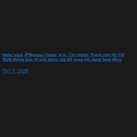
Ngân hàng JPMorgan Chase, N.A.- Chi nhánh Thành phố Hồ Chí
Minh thông báo về việc được cấp bổ sung nội dung hoạt động
Th7 7, 2026