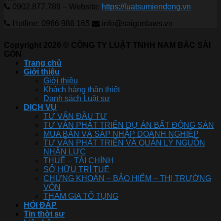
0902.877.789 – Website:
https://luatsumiendong.vn
Hotline: 0966 986 165
info@saigonlaws.vn
Copyright 2026 © CÔNG TY LUẬT TNHH NAM BẮC SÀI
GÒN
Trang chủ
Giới thiệu
Giới thiệu
Khách hàng thân thiết
Danh sách Luật sư
DỊCH VỤ
TƯ VẤN ĐẦU TƯ
TƯ VẤN PHÁT TRIỂN DỰ ÁN BẤT ĐỘNG SẢN
MUA BÁN VÀ SÁP NHẬP DOANH NGHIỆP
TƯ VẤN PHÁT TRIỂN VÀ QUẢN LÝ NGUỒN
NHÂN LỰC
THUẾ – TÀI CHÍNH
SỞ HỮU TRÍ TUỆ
CHỨNG KHOÁN – BẢO HIỂM – THỊ TRƯỜNG
VỐN
THAM GIA TỐ TỤNG
HỎI ĐÁP
Tin thời sự