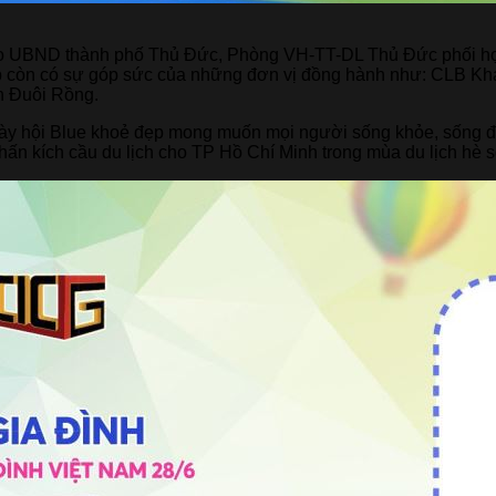
do UBND thành phố Thủ Đức, Phòng VH-TT-DL Thủ Đức phối h
ẹp còn có sự góp sức của những đơn vị đồng hành như: CLB Kha
h Đuôi Rồng.
Ngày hội Blue khoẻ đẹp mong muốn mọi người sống khỏe, sống đẹ
hấn kích cầu du lịch cho TP Hồ Chí Minh trong mùa du lịch hè 