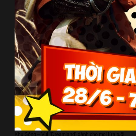
Khu Sống – Vui (Dreamland) dành cho mọi lứa tuổi.