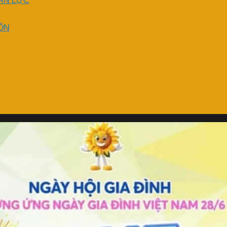
ÂN LỰC
ỐN