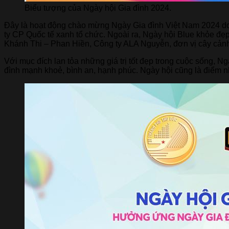
Biểu tượng của Ngày hội Gia đình 2024.
Đây là hoạt động chào mừng Ngày Gia đình Việt Nam 2024 
ty CP Quốc tế xanh tổ chức. Ngoài ra, Ngày hội Blue khỏe đ
Khánh Thi – Phan Hiền, Công ty ALA Nguyễn, đơn vị cây cản
Với mục đích lan tỏa những giá trị tốt đẹp trong cuộc sống, 
đình mạnh khoẻ, bình an, hạnh phúc. Ngày hội cũng là điểm n