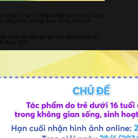
ợp cùng Công ty Công nghiệp văn hoá và Công
i sáng Blue, trường Soul, Trung tâm KTA
p, sống vui, luôn gìn giữ tình yêu thương gia
sôi động 2024.