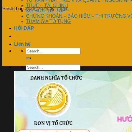
TƯ VẤN PHÁT TRIỂN VÀ QUẢN LÝ NGUỒN NH
THUẾ – TÀI CHÍNH
Posted on
23/06/2024
by
admin
SỞ HỮU TRÍ TUỆ
CHỨNG KHOÁN – BẢO HIỂM – THỊ TRƯỜNG V
THAM GIA TỐ TỤNG
HỎI ĐÁP
Tin thời sự
Liên hệ