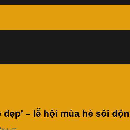
ẻ đẹp’ – lễ hội mùa hè sôi độ