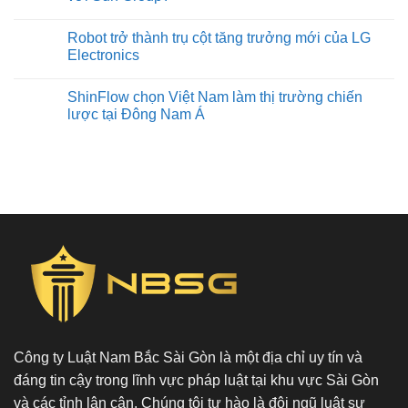
Robot trở thành trụ cột tăng trưởng mới của LG
Electronics
ShinFlow chọn Việt Nam làm thị trường chiến
lược tại Đông Nam Á
Công ty Luật Nam Bắc Sài Gòn là một địa chỉ uy tín và
đáng tin cậy trong lĩnh vực pháp luật tại khu vực Sài Gòn
và các tỉnh lân cận. Chúng tôi tự hào là đội ngũ luật sư