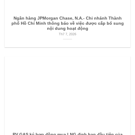
Ngân hàng JPMorgan Chase, N.A.- Chi nhánh Thành
phố Hồ Chí Minh thông báo về việc được cấp bổ sung
nội dung hoạt động
Th7 7, 2026
PV GAS ký hợp đồng mua LNG định hạn đầu tiên của