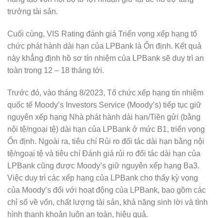
trưởng tài sản.
Cuối cùng, VIS Rating đánh giá Triển vọng xếp hạng tổ
chức phát hành dài hạn của LPBank là Ổn định. Kết quả
này khẳng định hồ sơ tín nhiệm của LPBank sẽ duy trì an
toàn trong 12 – 18 tháng tới.
Trước đó, vào tháng 8/2023, Tổ chức xếp hạng tín nhiệm
quốc tế Moody’s Investors Service (Moody’s) tiếp tục giữ
nguyên xếp hạng Nhà phát hành dài hạn/Tiền gửi (bằng
nội tệ/ngoại tệ) dài hạn của LPBank ở mức B1, triển vọng
Ổn định. Ngoài ra, tiêu chí Rủi ro đối tác dài hạn bằng nội
tệ/ngoại tệ và tiêu chí Đánh giá rủi ro đối tác dài hạn của
LPBank cũng được Moody’s giữ nguyên xếp hạng Ba3.
Việc duy trì các xếp hạng của LPBank cho thấy kỳ vọng
của Moody’s đối với hoạt động của LPBank, bao gồm các
chỉ số về vốn, chất lượng tài sản, khả năng sinh lời và tình
hình thanh khoản luôn an toàn, hiệu quả.