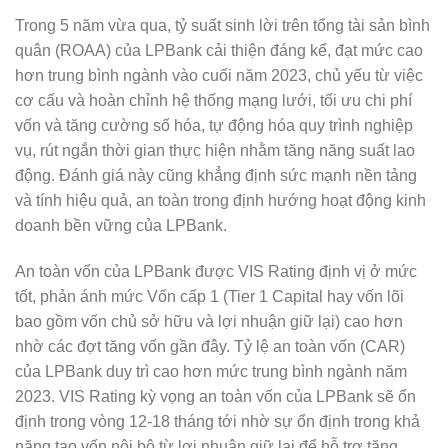
Trong 5 năm vừa qua, tỷ suất sinh lời trên tổng tài sản bình
quân (ROAA) của LPBank cải thiện đáng kể, đạt mức cao
hơn trung bình ngành vào cuối năm 2023, chủ yếu từ việc
cơ cấu và hoàn chỉnh hệ thống mạng lưới, tối ưu chi phí
vốn và tăng cường số hóa, tự động hóa quy trình nghiệp
vụ, rút ngắn thời gian thực hiện nhằm tăng năng suất lao
động. Đánh giá này cũng khẳng định sức mạnh nền tảng
và tính hiệu quả, an toàn trong định hướng hoạt động kinh
doanh bền vững của LPBank.
An toàn vốn của LPBank được VIS Rating định vị ở mức
tốt, phản ánh mức Vốn cấp 1 (Tier 1 Capital hay vốn lõi
bao gồm vốn chủ sở hữu và lợi nhuận giữ lại) cao hơn
nhờ các đợt tăng vốn gần đây. Tỷ lệ an toàn vốn (CAR)
của LPBank duy trì cao hơn mức trung bình ngành năm
2023. VIS Rating kỳ vọng an toàn vốn của LPBank sẽ ổn
định trong vòng 12-18 tháng tới nhờ sự ổn định trong khả
năng tạo vốn nội bộ từ lợi nhuận giữ lại để hỗ trợ tăng