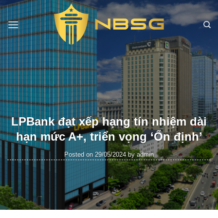
Skip
to
content
LPBank đạt xếp hạng tín nhiệm dài
hạn mức A+, triển vọng ‘Ổn định’
Posted on
29/05/2024
by
admin