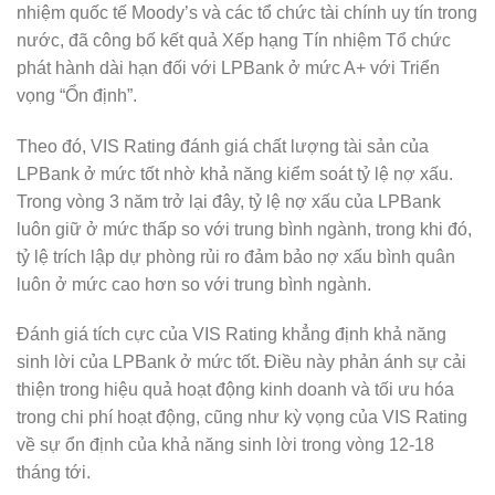
nhiệm quốc tế Moody’s và các tổ chức tài chính uy tín trong
nước, đã công bố kết quả Xếp hạng Tín nhiệm Tổ chức
phát hành dài hạn đối với LPBank ở mức A+ với Triển
vọng “Ổn định”.
Theo đó, VIS Rating đánh giá chất lượng tài sản của
LPBank ở mức tốt nhờ khả năng kiểm soát tỷ lệ nợ xấu.
Trong vòng 3 năm trở lại đây, tỷ lệ nợ xấu của LPBank
luôn giữ ở mức thấp so với trung bình ngành, trong khi đó,
tỷ lệ trích lập dự phòng rủi ro đảm bảo nợ xấu bình quân
luôn ở mức cao hơn so với trung bình ngành.
Đánh giá tích cực của VIS Rating khẳng định khả năng
sinh lời của LPBank ở mức tốt. Điều này phản ánh sự cải
thiện trong hiệu quả hoạt động kinh doanh và tối ưu hóa
trong chi phí hoạt động, cũng như kỳ vọng của VIS Rating
về sự ổn định của khả năng sinh lời trong vòng 12-18
tháng tới.