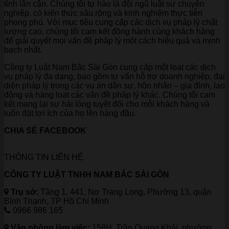
tỉnh lân cận. Chúng tôi tự hào là đội ngũ luật sư chuyên
nghiệp, có kiến thức sâu rộng và kinh nghiệm thực tiễn
phong phú. Với mục tiêu cung cấp các dịch vụ pháp lý chất
lượng cao, chúng tôi cam kết đồng hành cùng khách hàng
để giải quyết mọi vấn đề pháp lý một cách hiệu quả và minh
bạch nhất.
Công ty Luật Nam Bắc Sài Gòn cung cấp một loạt các dịch
vụ pháp lý đa dạng, bao gồm tư vấn hỗ trợ doanh nghiệp, đại
diện pháp lý trong các vụ án dân sự, hôn nhân – gia đình, lao
động và hàng loạt các vấn đề pháp lý khác. Chúng tôi cam
kết mang lại sự hài lòng tuyệt đối cho mỗi khách hàng và
luôn đặt lợi ích của họ lên hàng đầu.
CHIA SẺ FACEBOOK
THÔNG TIN LIÊN HỆ
CÔNG TY LUẬT TNHH NAM BẮC SÀI GÒN
Trụ sở:
Tầng 1, 441, Nơ Trang Long, Phường 13, quận
Bình Thạnh, TP Hồ Chí Minh
0966 986 165
Văn phòng làm việc:
158H, Trần Quang Khải, phường