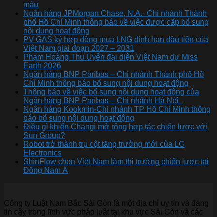
màu
Ngân hàng JPMorgan Chase, N.A.- Chi nhánh Thành
phố Hồ Chí Minh thông báo về việc được cấp bổ sung
nội dung hoạt động
PV GAS ký hợp đồng mua LNG định hạn đầu tiên của
Việt Nam giai đoạn 2027 – 2031
Phạm Hoàng Thu Uyên đại diện Việt Nam dự Miss
Earth 2026
Ngân hàng BNP Paribas – Chi nhánh Thành phố Hồ
Chí Minh thông báo bổ sung nội dung hoạt động
Thông báo về việc bổ sung nội dung hoạt động của
Ngân hàng BNP Paribas – Chi nhánh Hà Nội
Ngân hàng Kookmin-Chi nhánh TP Hồ Chí Minh thông
báo bổ sung nội dung hoạt động
Điều gì khiến Changi mở rộng hợp tác chiến lược với
Sun Group?
Robot trở thành trụ cột tăng trưởng mới của LG
Electronics
ShinFlow chọn Việt Nam làm thị trường chiến lược tại
Đông Nam Á
Công ty Luật Nam Bắc Sài Gòn là một địa chỉ uy tín và đáng
tin cậy trong lĩnh vực pháp luật tại khu vực Sài Gòn và các