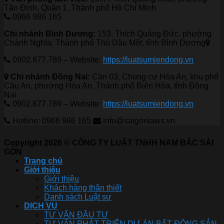
Tân Định, Quận 1, Thành phố Hồ Chí Minh
0966 986 165
Chi nhánh Bình Dương:
153, Thích Quảng Đức, phường
Chánh Nghĩa, Thành phố Thủ Dầu Một, tỉnh Bình Dương
0902.877.789 – Website:
https://luatsumiendong.vn
Chi nhánh Đồng Nai:
Căn 03, Chung cư Hóa An, khu phố
Cầu An, phường Hóa An, Thành phố Biên Hòa, tỉnh Đồng
Nai
0902.877.789 – Website:
https://luatsumiendong.vn
Hotline: 0966 986 165
info@saigonlaws.vn
Copyright 2026 © CÔNG TY LUẬT TNHH NAM BẮC SÀI
GÒN
Trang chủ
Giới thiệu
Giới thiệu
Khách hàng thân thiết
Danh sách Luật sư
DỊCH VỤ
TƯ VẤN ĐẦU TƯ
TƯ VẤN PHÁT TRIỂN DỰ ÁN BẤT ĐỘNG SẢN