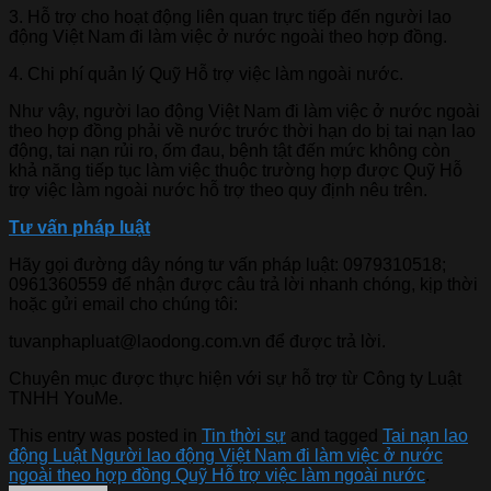
3. Hỗ trợ cho hoạt động liên quan trực tiếp đến người lao
động Việt Nam đi làm việc ở nước ngoài theo hợp đồng.
4. Chi phí quản lý Quỹ Hỗ trợ việc làm ngoài nước.
Như vậy, người lao động Việt Nam đi làm việc ở nước ngoài
theo hợp đồng phải về nước trước thời hạn do bị tai nạn lao
động, tai nạn rủi ro, ốm đau, bệnh tật đến mức không còn
khả năng tiếp tục làm việc thuộc trường hợp được Quỹ Hỗ
trợ việc làm ngoài nước hỗ trợ theo quy định nêu trên.
Tư vấn pháp luật
Hãy gọi đường dây nóng tư vấn pháp luật: 0979310518;
0961360559 để nhận được câu trả lời nhanh chóng, kịp thời
hoặc gửi email cho chúng tôi:
tuvanphapluat@laodong.com.vn để được trả lời.
Chuyên mục được thực hiện với sự hỗ trợ từ Công ty Luật
TNHH YouMe.
This entry was posted in
Tin thời sự
and tagged
Tai nạn lao
động Luật Người lao động Việt Nam đi làm việc ở nước
ngoài theo hợp đồng Quỹ Hỗ trợ việc làm ngoài nước
.