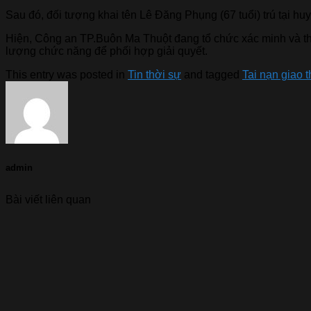
Sau đó, đối tượng khai tên Lê Đăng Phụng (67 tuổi) trú tại 
Hiện, Công an TP.Buôn Ma Thuột đang tổ chức xác minh và thô
lượng chức năng để phối hợp giải quyết.
This entry was posted in
Tin thời sự
and tagged
Tai nạn giao 
admin
Bài viết liên quan