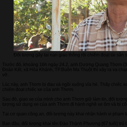
Đối tượng gây tai nạn giao thông rồi chiếm đoạt tài sản 
Trước đó, khoảng 16h ngày 24.2, anh Dương Quang Thơm (33 
Đoàn Kết, xã Hòa Khánh, TP.Buôn Ma Thuột thì xảy ra va chạ
vỡ.
Lúc này, anh Thơm bị đau và ngồi xuống vỉa hè. Thấy chiếc xe
chiếm đoạt chiếc xe của anh Thơm.
Sau đó, giao xe của mình cho anh Thơm giữ làm tin, đối tượng
tượng sử dụng xe của anh Thơm đi hành nghề xe ôm và bị côn
Tại cơ quan công an, đối tượng này khai nhận hành vi phạm tội
Ban đầu, đối tượng khai tên Đào Thành Phương (67 tuổi) trú t