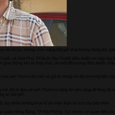
sau khi bị lực lượng chức năng bắt giữ khai không đúng tên, tuổ
tuổi, xã Hòa Phú, TP.Buôn Ma Thuột) điều khiển xe máy lưu 
m giao thông với xe máy khác do một đối tượng điều khiển. Hậ
 của anh Thơm còn mới và giá trị, trong khi đó phương tiện củ
 nói dối là đưa xe anh Thơm ra hãng tìm phụ tùng để thay rồi n
g an bắt giữ.
, tuy nhiên không khai rõ về nhân thân lai lịch của bản thân.
ại quận Hồng Bàng, TP.Hải Phòng. Tuy nhiên, cơ quan điều tra 