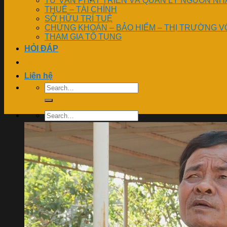
TƯ VẤN PHÁT TRIỂN VÀ QUẢN LÝ NGUỒN NH
THUẾ – TÀI CHÍNH
SỞ HỮU TRÍ TUỆ
CHỨNG KHOÁN – BẢO HIỂM – THỊ TRƯỜNG V
THAM GIA TỐ TỤNG
HỎI ĐÁP
Tin thời sự
Liên hệ