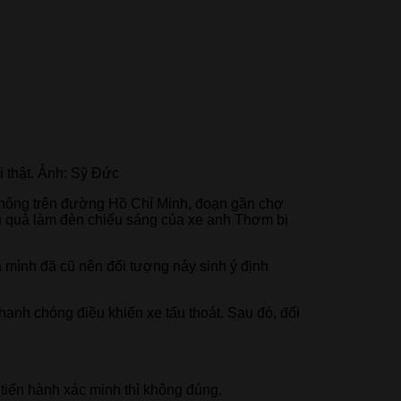
i thật. Ảnh: Sỹ Đức
thông trên đường Hồ Chí Minh, đoạn gần chợ
u quả làm đèn chiếu sáng của xe anh Thơm bị
a mình đã cũ nên đối tượng nảy sinh ý định
hanh chóng điều khiển xe tẩu thoát. Sau đó, đối
tiến hành xác minh thì không đúng.