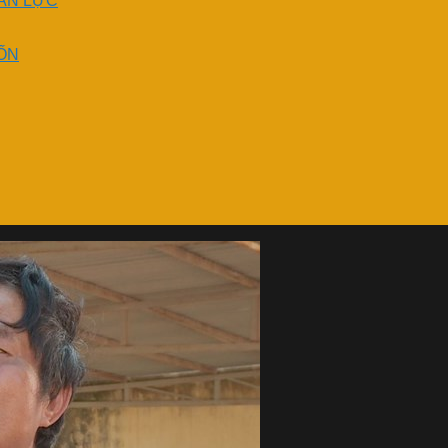
ÂN LỰC
ỐN