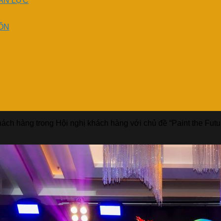
ÂN LỰC
ỐN
ách hàng trong Hội nghị khách hàng với chủ đề “Paint the Futu