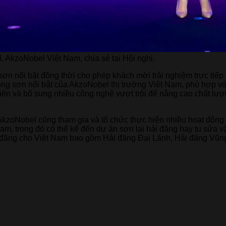
 AkzoNobel Việt Nam, chia sẻ tại Hội nghị.
n nổi bật đồng thời cho phép khách mời trải nghiệm trực tiếp 
g sơn nổi bật của AkzoNobel thị trường Việt Nam, phù hợp vớ
i tiến và bổ sung nhiều công nghệ vượt trội để nâng cao chất l
ụ, AkzoNobel cũng tham gia và tổ chức thực hiện nhiều hoạt độ
am, trong đó có thể kể đến dự án sơn lại hải đăng hay tu sửa v
i đăng cho Việt Nam bao gồm Hải đăng Đại Lãnh, Hải đăng Vũn