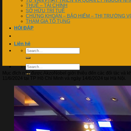
TƯ VẤN PHÁT TRIỂN VÀ QUẢN LÝ NGUỒN NH
THUẾ – TÀI CHÍNH
SỞ HỮU TRÍ TUỆ
CHỨNG KHOÁN – BẢO HIỂM – THỊ TRƯỜNG V
THAM GIA TỐ TỤNG
HỎI ĐÁP
Tin thời sự
Liên hệ
Mục đích này được AkzoNobel giới thiệu đến các đối tác và kh
11/6/2024 tại TP Hồ Chí Minh và ngày 14/6/2024 tại Hà Nội.