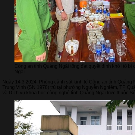
Công an tỉnh Quảng Ngãi tống đạt quyết định khởi tố bị
Ngãi
Ngày 14.3.2024, Phòng cảnh sát kinh tế Công an tỉnh Quảng Ng
Trung Vinh (SN 1978) trú tại phường Nguyễn Nghiêm, TP Quản
và Dịch vụ khoa học công nghệ tỉnh Quảng Ngãi trực thuộc 