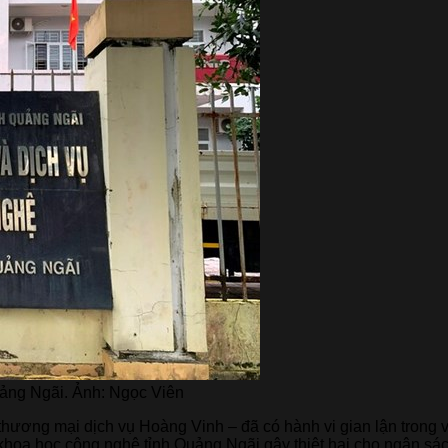
ảng Ngãi. Ảnh: Ngọc Viên
ơng mại dịch vụ Hoàng Vinh – đã có hành vi gian lận trong v
 khoa học công nghệ tỉnh Quảng Ngãi gây thiệt hại cho ngân s