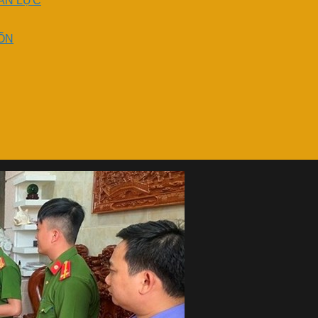
ÂN LỰC
ỐN