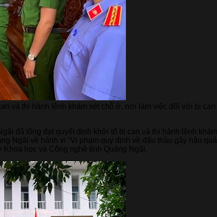
 can và thi hành lệnh khám xét chỗ ở, nơi làm việc đối với bị 
ãi đã tống đạt quyết định khởi tố bị can và thi hành lệnh khám 
g Ngãi về hành vi “Vi phạm quy định về đấu thầu gây hậu quả 
Sở Khoa học và Công nghệ tỉnh Quảng Ngãi.