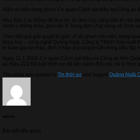
Hiện vụ việc đang được Cơ quan Cảnh sát điều tra Công an tỉn
Như Báo Lao Động đã đưa tin, từ đơn của công dân tố cáo ô
hành vi thông thầu, gian lận ở Trung tâm Ứng dụng và Dịch 
Theo kết quả giải quyết tố giác về tội phạm nêu trên, trong q
khoa học – công nghệ Quảng Ngãi. Công ty TNHH Sản xuất th
vị tham gia dự thầu, đơn vị báo giá và gian lận trong việc lập
Ngày 11.1.2024, Cơ quan Cảnh sát điều tra Công an tỉnh Quản
tại Điều 222 Bộ luật Hình sự để tiến hành điều tra, xử lý the
This entry was posted in
Tin thời sự
and tagged
Quảng Ngãi C
admin
Bài viết liên quan