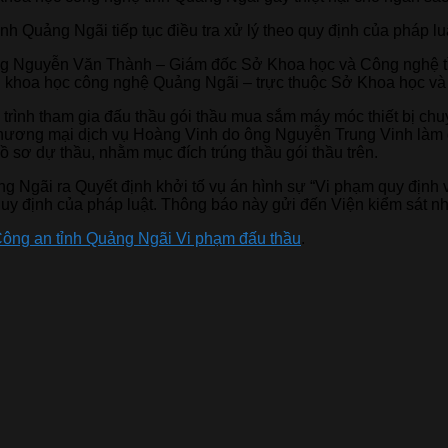
h Quảng Ngãi tiếp tục điều tra xử lý theo quy định của pháp lu
ng Nguyễn Văn Thành – Giám đốc Sở Khoa học và Công nghệ tỉn
vụ khoa học công nghệ Quảng Ngãi – trực thuộc Sở Khoa học v
uá trình tham gia đấu thầu gói thầu mua sắm máy móc thiết bị c
ương mại dịch vụ Hoàng Vinh do ông Nguyễn Trung Vinh làm g
 hồ sơ dự thầu, nhằm mục đích trúng thầu gói thầu trên.
g Ngãi ra Quyết định khởi tố vụ án hình sự “Vi phạm quy định 
o quy định của pháp luật. Thông báo này gửi đến Viện kiểm sát 
ông an tỉnh Quảng Ngãi Vi phạm đấu thầu
.