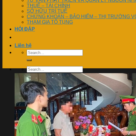
TƯ VẤN PHÁT TRIỂN VÀ QUẢN LÝ NGUỒN NH
THUẾ – TÀI CHÍNH
SỞ HỮU TRÍ TUỆ
CHỨNG KHOÁN – BẢO HIỂM – THỊ TRƯỜNG V
THAM GIA TỐ TỤNG
HỎI ĐÁP
Tin thời sự
Liên hệ