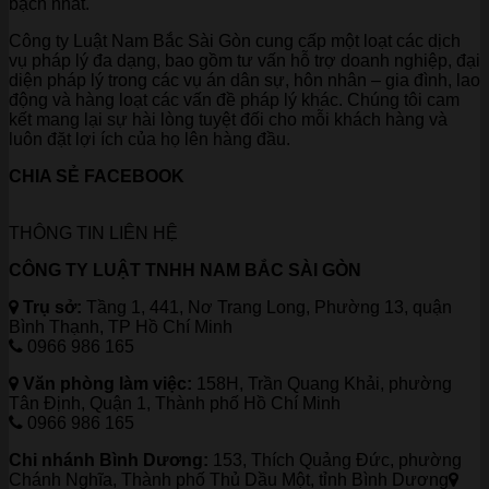
bạch nhất.
Công ty Luật Nam Bắc Sài Gòn cung cấp một loạt các dịch
vụ pháp lý đa dạng, bao gồm tư vấn hỗ trợ doanh nghiệp, đại
diện pháp lý trong các vụ án dân sự, hôn nhân – gia đình, lao
động và hàng loạt các vấn đề pháp lý khác. Chúng tôi cam
kết mang lại sự hài lòng tuyệt đối cho mỗi khách hàng và
luôn đặt lợi ích của họ lên hàng đầu.
CHIA SẺ FACEBOOK
THÔNG TIN LIÊN HỆ
CÔNG TY LUẬT TNHH NAM BẮC SÀI GÒN
Trụ sở:
Tầng 1, 441, Nơ Trang Long, Phường 13, quận
Bình Thạnh, TP Hồ Chí Minh
0966 986 165
Văn phòng làm việc:
158H, Trần Quang Khải, phường
Tân Định, Quận 1, Thành phố Hồ Chí Minh
0966 986 165
Chi nhánh Bình Dương:
153, Thích Quảng Đức, phường
Chánh Nghĩa, Thành phố Thủ Dầu Một, tỉnh Bình Dương