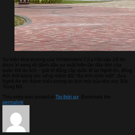
Sự kiện khai trương của VinWonders Cửa Hội vào 1/6 tới
được kì vọng sẽ đánh dấu sự xuất hiện lần đầu tiên của
quần thể du lịch – giải trí đẳng cấp quốc tế tại Nghệ An, đồng
thời thổi bùng sức sống mảnh đất “địa linh nhân kiệt”, đưa
Nghệ An trở thành biểu tượng du lịch mới của khu vực Bắc
Trung Bộ.
This entry was posted in
Tin thời sự
. Bookmark the
permalink
.