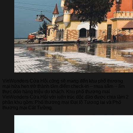
VinWonders Cửa Hội cũng sẽ mang đến khu phố thương
mại hứa hẹn trở thành tâm điểm check-in – mua sắm – ẩm
thực đón hàng triệu du khách. Khu phố thương mại
VinWonders Cửa Hội với kiến trúc độc đáo được chia làm 2
phân khu gồm: Phố thương mại Đại lộ Tương lai và Phố
thương mại Cát Tường.