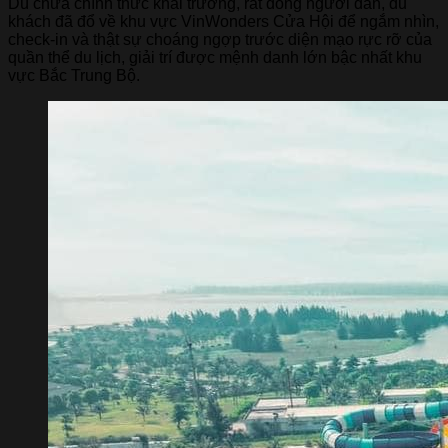
Dù chưa chính thức khai trương, rất đông người dân, du
khách đã đổ về khu vực VinWonders Cửa Hội để ngắm nhìn,
check-in và thật sự choáng ngợp trước diện mạo rực rỡ của
quần thể du lịch, giải trí được mệnh danh lớn bậc nhất khu
vực Bắc Trung Bộ.