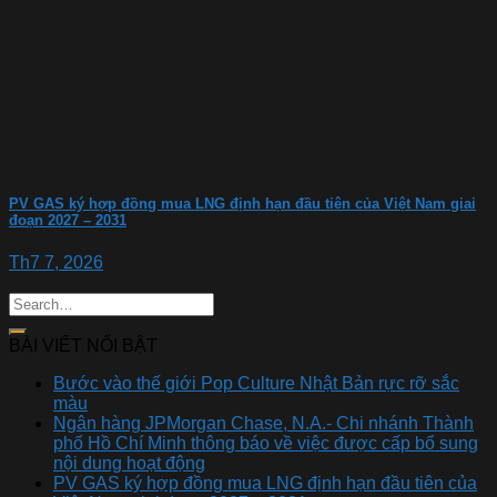
PV GAS ký hợp đồng mua LNG định hạn đầu tiên của Việt Nam giai
đoạn 2027 – 2031
Th7 7, 2026
BÀI VIẾT NỔI BẬT
Bước vào thế giới Pop Culture Nhật Bản rực rỡ sắc
màu
Ngân hàng JPMorgan Chase, N.A.- Chi nhánh Thành
phố Hồ Chí Minh thông báo về việc được cấp bổ sung
nội dung hoạt động
PV GAS ký hợp đồng mua LNG định hạn đầu tiên của