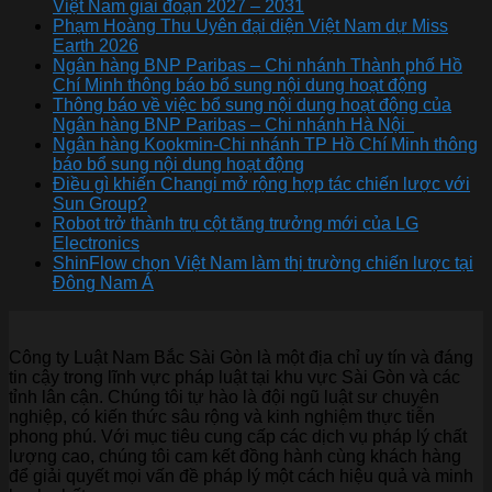
Việt Nam giai đoạn 2027 – 2031
Phạm Hoàng Thu Uyên đại diện Việt Nam dự Miss
Earth 2026
Ngân hàng BNP Paribas – Chi nhánh Thành phố Hồ
Chí Minh thông báo bổ sung nội dung hoạt động
Thông báo về việc bổ sung nội dung hoạt động của
Ngân hàng BNP Paribas – Chi nhánh Hà Nội
Ngân hàng Kookmin-Chi nhánh TP Hồ Chí Minh thông
báo bổ sung nội dung hoạt động
Điều gì khiến Changi mở rộng hợp tác chiến lược với
Sun Group?
Robot trở thành trụ cột tăng trưởng mới của LG
Electronics
ShinFlow chọn Việt Nam làm thị trường chiến lược tại
Đông Nam Á
Công ty Luật Nam Bắc Sài Gòn là một địa chỉ uy tín và đáng
tin cậy trong lĩnh vực pháp luật tại khu vực Sài Gòn và các
tỉnh lân cận. Chúng tôi tự hào là đội ngũ luật sư chuyên
nghiệp, có kiến thức sâu rộng và kinh nghiệm thực tiễn
phong phú. Với mục tiêu cung cấp các dịch vụ pháp lý chất
lượng cao, chúng tôi cam kết đồng hành cùng khách hàng
để giải quyết mọi vấn đề pháp lý một cách hiệu quả và minh