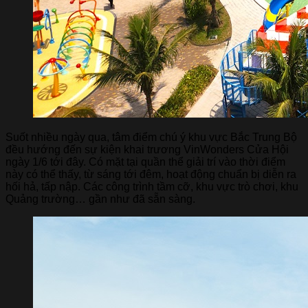
Suốt nhiều ngày qua, tâm điểm chú ý khu vực Bắc Trung Bộ
đều hướng đến sự kiện khai trương VinWonders Cửa Hội
ngày 1/6 tới đây. Có mặt tại quần thể giải trí vào thời điểm
này có thể thấy, từ sáng tới đêm, hoạt động chuẩn bị diễn ra
hối hả, tấp nập. Các công trình tầm cỡ, khu vực trò chơi, khu
Quảng trường… gần như đã sẵn sàng.