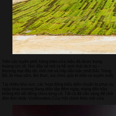
Trên các tuyến phố, hàng trăm cửa hiệu đã được trang
hoàng rực rỡ. Nơi đây sẽ mở ra hệ sinh thái dịch vụ –
thương mại đầy đủ, mới mẻ và hấp dẫn bậc nhất Bắc Trung
Bộ, từ mua sắm, ẩm thực, vui chơi, giải trí diễn ra xuyên suốt.
Tại nhiều khu vực, các hoạt động biểu diễn chuẩn bị phục vụ
ngày khai trương đang diễn tập đêm ngày, mang đến bầu
không khí sôi động chưa từng có. Tất cả đã sẵn sàng để chờ
đón thời khắc VinWonders Cửa Hội chính thức mở cửa.