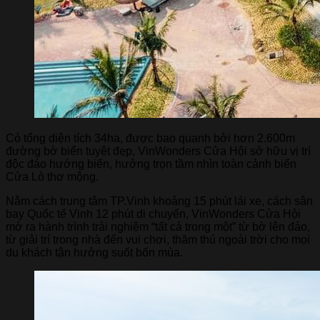
Có tổng diện tích 34ha, được bao quanh bởi hơn 2.600m
đường bờ biển tuyệt đẹp, VinWonders Cửa Hội sở hữu vị trí
độc đáo hướng biển, hưởng trọn tầm nhìn toàn cảnh biển
Cửa Lò thơ mộng.
Nằm cách trung tâm TP.Vinh khoảng 15 phút lái xe, cách sân
bay Quốc tế Vinh 12 phút di chuyển, VinWonders Cửa Hội
mở ra hành trình trải nghiệm “tất cả trong một” từ bờ lên đảo,
từ giải trí trong nhà đến vui chơi, thăm thú ngoài trời cho mọi
du khách tận hưởng suốt bốn mùa.