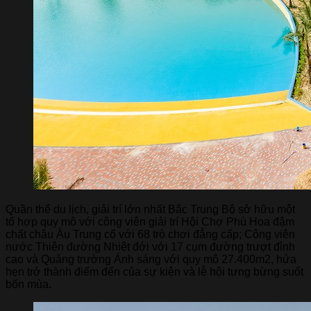
Quần thể du lịch, giải trí lớn nhất Bắc Trung Bộ sở hữu một
tổ hợp quy mô với công viên giải trí Hội Chợ Phù Hoa đậm
chất châu Âu Trung cổ với 68 trò chơi đẳng cấp; Công viên
nước Thiên đường Nhiệt đới với 17 cụm đường trượt đỉnh
cao và Quảng trường Ánh sáng với quy mô 27.400m2, hứa
hẹn trở thành điểm đến của sự kiện và lễ hội tưng bừng suốt
bốn mùa.