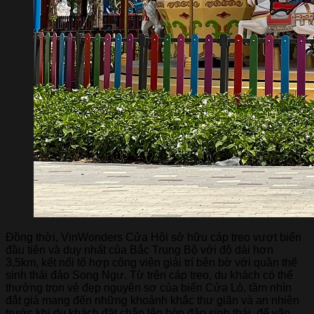
Đồng thời, VinWonders Cửa Hội sở hữu cáp treo vượt biển
đầu tiên và duy nhất của Bắc Trung Bộ với độ dài hơn
3,5km, kết nối tổ hợp công viên giải trí bên bờ với quần thể
sinh thái đảo Song Ngư. Từ trên cáp treo, du khách có thể
thưởng trọn vẻ đẹp nguyên sơ của biển Cửa Lò, tầm nhìn
đắt giá mang đến những khoảnh khắc thư giãn và an nhiên
trước khi du khách đặt chân lên hòn đảo sinh thái, để vãn