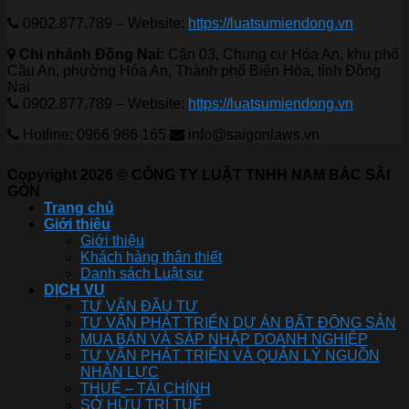
0902.877.789 – Website:
https://luatsumiendong.vn
Chi nhánh Đồng Nai:
Căn 03, Chung cư Hóa An, khu phố
Cầu An, phường Hóa An, Thành phố Biên Hòa, tỉnh Đồng
Nai
0902.877.789 – Website:
https://luatsumiendong.vn
Hotline: 0966 986 165
info@saigonlaws.vn
Copyright 2026 © CÔNG TY LUẬT TNHH NAM BẮC SÀI
GÒN
Trang chủ
Giới thiệu
Giới thiệu
Khách hàng thân thiết
Danh sách Luật sư
DỊCH VỤ
TƯ VẤN ĐẦU TƯ
TƯ VẤN PHÁT TRIỂN DỰ ÁN BẤT ĐỘNG SẢN
MUA BÁN VÀ SÁP NHẬP DOANH NGHIỆP
TƯ VẤN PHÁT TRIỂN VÀ QUẢN LÝ NGUỒN
NHÂN LỰC
THUẾ – TÀI CHÍNH
SỞ HỮU TRÍ TUỆ