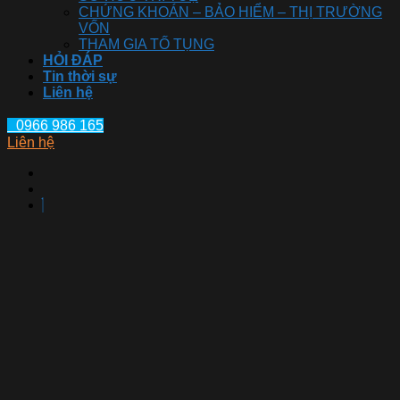
CHỨNG KHOÁN – BẢO HIỂM – THỊ TRƯỜNG
VỐN
THAM GIA TỐ TỤNG
HỎI ĐÁP
Tin thời sự
Liên hệ
0966 986 165
Liên hệ