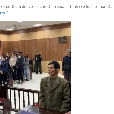
ử sơ thẩm đối với bị cáo Đinh Xuân Thịnh (76 tuổi, ở thôn Đạ
gười
“.