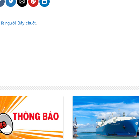
ết người Bẫy chuột
.