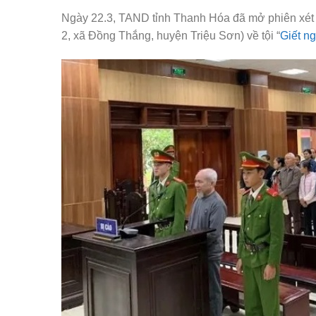
Ngày 22.3, TAND tỉnh Thanh Hóa đã mở phiên xét x
2, xã Đồng Thắng, huyện Triệu Sơn) về tội “
Giết n