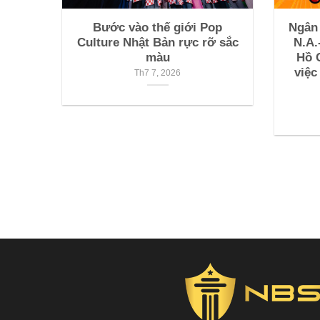
Bước vào thế giới Pop
Ngân
Culture Nhật Bản rực rỡ sắc
N.A.
màu
Hồ 
việc
Th7 7, 2026