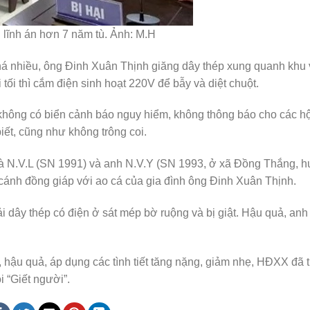
 lĩnh án hơn 7 năm tù. Ảnh: M.H
 phá nhiều, ông Đinh Xuân Thịnh giăng dây thép xung quanh khu
 tối thì cắm điện sinh hoạt 220V để bẫy và diệt chuột.
h không có biển cảnh báo nguy hiểm, không thông báo cho các h
ết, cũng như không trông coi.
là N.V.L (SN 1991) và anh N.V.Y (SN 1993, ở xã Đồng Thắng, 
c cánh đồng giáp với ao cá của gia đình ông Đinh Xuân Thịnh.
i dây thép có điện ở sát mép bờ ruộng và bị giật. Hậu quả, anh
ộ, hậu quả, áp dụng các tình tiết tăng nặng, giảm nhẹ, HĐXX đã 
i “Giết người”.