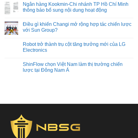
Ngân hàng Kookmin-Chi nhánh TP Hồ Chí Minh
thông báo bổ sung nội dung hoạt động
Điều gì khiến Changi mở rộng hợp tác chiến lược
với Sun Group?
Robot trở thành trụ cột tăng trưởng mới của LG
Electronics
ShinFlow chọn Việt Nam làm thị trường chiến
lược tại Đông Nam Á