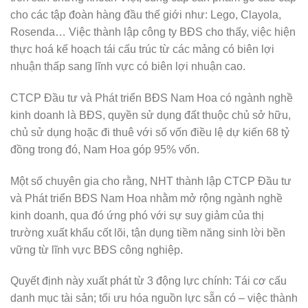
cho các tập đoàn hàng đầu thế giới như: Lego, Clayola,
Rosenda… Việc thành lập công ty BĐS cho thấy, việc hiện
thực hoá kế hoạch tái cấu trúc từ các mảng có biên lợi
nhuận thấp sang lĩnh vực có biên lợi nhuận cao.
CTCP Đầu tư và Phát triển BĐS Nam Hoa có ngành nghề
kinh doanh là BĐS, quyền sử dụng đất thuộc chủ sở hữu,
chủ sử dụng hoặc đi thuê với số vốn điều lệ dự kiến 68 tỷ
đồng trong đó, Nam Hoa góp 95% vốn.
Một số chuyên gia cho rằng, NHT thành lập CTCP Đầu tư
và Phát triển BĐS Nam Hoa nhằm mở rộng ngành nghề
kinh doanh, qua đó ứng phó với sự suy giảm của thị
trường xuất khẩu cốt lõi, tận dụng tiềm năng sinh lời bền
vững từ lĩnh vực BĐS công nghiệp.
Quyết định này xuất phát từ 3 động lực chính: Tái cơ cấu
danh mục tài sản; tối ưu hóa nguồn lực sẵn có – việc thành