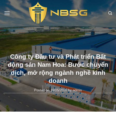
Skip
to
content
Công ty Đầu tư và Phát triển Bất
động sản Nam Hoa: Bước chuyển
dịch, mở rộng ngành nghề kinh
doanh
Posted on
19/05/2026
by
admin