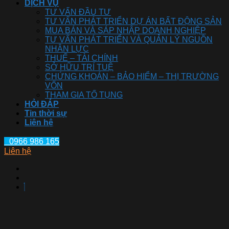
DỊCH VỤ
TƯ VẤN ĐẦU TƯ
TƯ VẤN PHÁT TRIỂN DỰ ÁN BẤT ĐỘNG SẢN
MUA BÁN VÀ SÁP NHẬP DOANH NGHIỆP
TƯ VẤN PHÁT TRIỂN VÀ QUẢN LÝ NGUỒN
NHÂN LỰC
THUẾ – TÀI CHÍNH
SỞ HỮU TRÍ TUỆ
CHỨNG KHOÁN – BẢO HIỂM – THỊ TRƯỜNG
VỐN
THAM GIA TỐ TỤNG
HỎI ĐÁP
Tin thời sự
Liên hệ
0966 986 165
Liên hệ