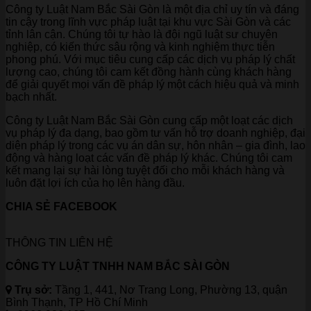
Công ty Luật Nam Bắc Sài Gòn là một địa chỉ uy tín và đáng
tin cậy trong lĩnh vực pháp luật tại khu vực Sài Gòn và các
tỉnh lân cận. Chúng tôi tự hào là đội ngũ luật sư chuyên
nghiệp, có kiến thức sâu rộng và kinh nghiệm thực tiễn
phong phú. Với mục tiêu cung cấp các dịch vụ pháp lý chất
lượng cao, chúng tôi cam kết đồng hành cùng khách hàng
để giải quyết mọi vấn đề pháp lý một cách hiệu quả và minh
bạch nhất.
Công ty Luật Nam Bắc Sài Gòn cung cấp một loạt các dịch
vụ pháp lý đa dạng, bao gồm tư vấn hỗ trợ doanh nghiệp, đại
diện pháp lý trong các vụ án dân sự, hôn nhân – gia đình, lao
động và hàng loạt các vấn đề pháp lý khác. Chúng tôi cam
kết mang lại sự hài lòng tuyệt đối cho mỗi khách hàng và
luôn đặt lợi ích của họ lên hàng đầu.
CHIA SẺ FACEBOOK
THÔNG TIN LIÊN HỆ
CÔNG TY LUẬT TNHH NAM BẮC SÀI GÒN
Trụ sở:
Tầng 1, 441, Nơ Trang Long, Phường 13, quận
Bình Thạnh, TP Hồ Chí Minh