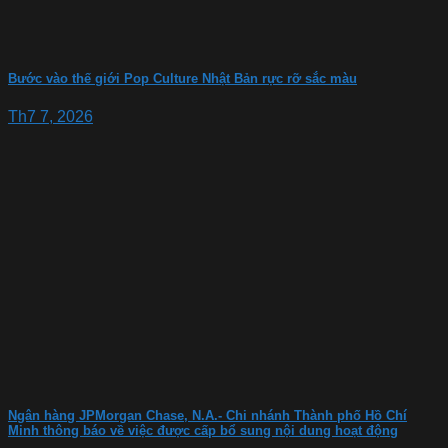
Bước vào thế giới Pop Culture Nhật Bản rực rỡ sắc màu
Th7 7, 2026
Ngân hàng JPMorgan Chase, N.A.- Chi nhánh Thành phố Hồ Chí
Minh thông báo về việc được cấp bổ sung nội dung hoạt động