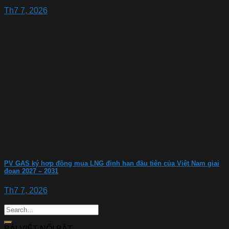
Th7 7, 2026
PV GAS ký hợp đồng mua LNG định hạn đầu tiên của Việt Nam giai
đoạn 2027 – 2031
Th7 7, 2026
BÀI VIẾT NỔI BẬT