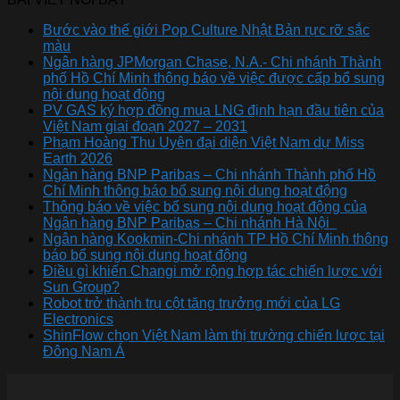
Bước vào thế giới Pop Culture Nhật Bản rực rỡ sắc
màu
Ngân hàng JPMorgan Chase, N.A.- Chi nhánh Thành
phố Hồ Chí Minh thông báo về việc được cấp bổ sung
nội dung hoạt động
PV GAS ký hợp đồng mua LNG định hạn đầu tiên của
Việt Nam giai đoạn 2027 – 2031
Phạm Hoàng Thu Uyên đại diện Việt Nam dự Miss
Earth 2026
Ngân hàng BNP Paribas – Chi nhánh Thành phố Hồ
Chí Minh thông báo bổ sung nội dung hoạt động
Thông báo về việc bổ sung nội dung hoạt động của
Ngân hàng BNP Paribas – Chi nhánh Hà Nội
Ngân hàng Kookmin-Chi nhánh TP Hồ Chí Minh thông
báo bổ sung nội dung hoạt động
Điều gì khiến Changi mở rộng hợp tác chiến lược với
Sun Group?
Robot trở thành trụ cột tăng trưởng mới của LG
Electronics
ShinFlow chọn Việt Nam làm thị trường chiến lược tại
Đông Nam Á