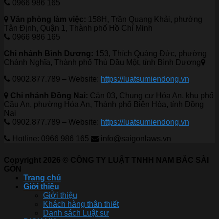
0966 986 165
Văn phòng làm việc:
158H, Trần Quang Khải, phường
Tân Định, Quận 1, Thành phố Hồ Chí Minh
0966 986 165
Chi nhánh Bình Dương:
153, Thích Quảng Đức, phường
Chánh Nghĩa, Thành phố Thủ Dầu Một, tỉnh Bình Dương
0902.877.789 – Website:
https://luatsumiendong.vn
Chi nhánh Đồng Nai:
Căn 03, Chung cư Hóa An, khu phố
Cầu An, phường Hóa An, Thành phố Biên Hòa, tỉnh Đồng
Nai
0902.877.789 – Website:
https://luatsumiendong.vn
Hotline: 0966 986 165
info@saigonlaws.vn
Copyright 2026 © CÔNG TY LUẬT TNHH NAM BẮC SÀI
GÒN
Trang chủ
Giới thiệu
Giới thiệu
Khách hàng thân thiết
Danh sách Luật sư