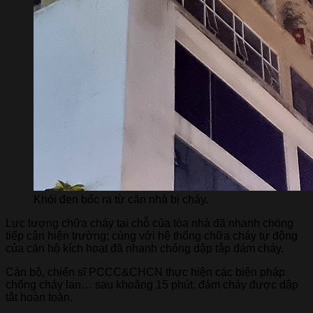
Khói đen bốc ra từ căn nhà bị cháy.
Lực lượng chữa cháy tại chỗ của tòa nhà đã nhanh chóng
tiếp cận hiện trường; cùng với hệ thống chữa cháy tự động
của căn hộ kích hoạt đã nhanh chóng dập tắp đám cháy.
Cán bộ, chiến sĩ PCCC&CHCN thực hiện các biện pháp
chống cháy lan… sau khoảng 15 phút, đám cháy được dập
tắt hoàn toàn.