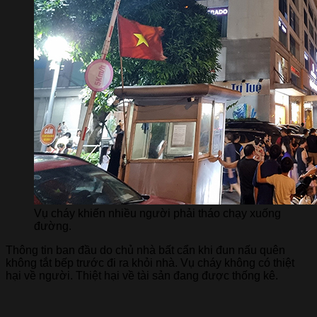
Vụ cháy khiến nhiều người phải tháo chạy xuống
đường.
Thông tin ban đầu do chủ nhà bất cẩn khi đun nấu quên
không tắt bếp trước đi ra khỏi nhà. Vụ cháy không có thiệt
hại về người. Thiệt hại về tài sản đang được thống kê.