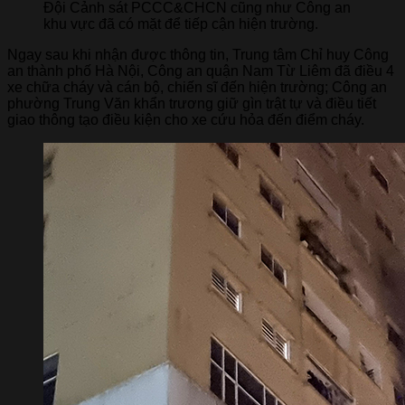
Đội Cảnh sát PCCC&CHCN cũng như Công an
khu vực đã có mặt để tiếp cận hiện trường.
Ngay sau khi nhận được thông tin, Trung tâm Chỉ huy Công
an thành phố Hà Nội, Công an quận Nam Từ Liêm đã điều 4
xe chữa cháy và cán bộ, chiến sĩ đến hiện trường; Công an
phường Trung Văn khẩn trương giữ gìn trật tự và điều tiết
giao thông tạo điều kiện cho xe cứu hỏa đến điểm cháy.