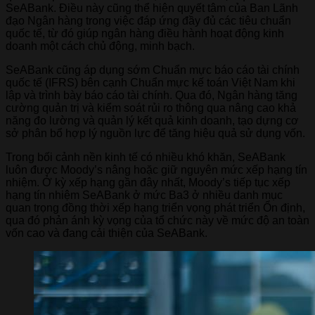
SeABank. Điều này cũng thể hiện quyết tâm của Ban Lãnh
đạo Ngân hàng trong việc đáp ứng đầy đủ các tiêu chuẩn
quốc tế, từ đó giúp ngân hàng điều hành hoạt động kinh
doanh một cách chủ động, minh bạch.
SeABank cũng áp dụng sớm Chuẩn mực báo cáo tài chính
quốc tế (IFRS) bên cạnh Chuẩn mực kế toán Việt Nam khi
lập và trình bày báo cáo tài chính. Qua đó, Ngân hàng tăng
cường quản trị và kiểm soát rủi ro thông qua nâng cao khả
năng đo lường và quản lý kết quả kinh doanh, tạo dựng cơ
sở phân bổ hợp lý nguồn lực để tăng hiệu quả sử dụng vốn.
Trong bối cảnh nền kinh tế có nhiều khó khăn, SeABank
luôn được Moody’s nâng hoặc giữ nguyên mức xếp hạng tín
nhiệm. Ở kỳ xếp hạng gần đây nhất, Moody’s tiếp tục xếp
hạng tín nhiệm SeABank ở mức Ba3 ở nhiều danh mục
quan trọng đồng thời xếp hạng triển vọng phát triển Ổn định,
qua đó phản ánh kỳ vọng của tổ chức này về mức độ an toàn
vốn cao và đang cải thiện của SeABank.