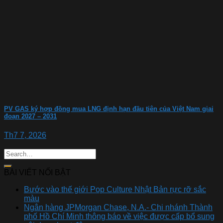
PV GAS ký hợp đồng mua LNG định hạn đầu tiên của Việt Nam giai
đoạn 2027 – 2031
Th7 7, 2026
BÀI VIẾT NỔI BẬT
Bước vào thế giới Pop Culture Nhật Bản rực rỡ sắc
màu
Ngân hàng JPMorgan Chase, N.A.- Chi nhánh Thành
phố Hồ Chí Minh thông báo về việc được cấp bổ sung