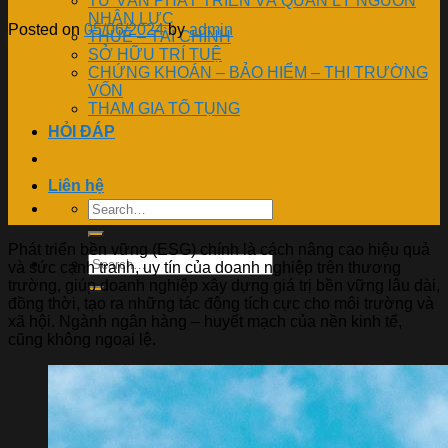
TƯ VẤN PHÁT TRIỂN VÀ QUẢN LÝ NGUỒN
NHÂN LỰC
Posted on
05/06/2024
by
admin
THUẾ – TÀI CHÍNH
SỞ HỮU TRÍ TUỆ
CHỨNG KHOÁN – BẢO HIỂM – THỊ TRƯỜNG
VỐN
THAM GIA TỐ TỤNG
HỎI ĐÁP
Tin thời sự
Liên hệ
Phát triển bền vững (ESG) chính là cách nâng cao hiệu quả
và sức cạnh tranh, uy tín của doanh nghiệp trên thương
trường, giúp doanh nghiệp xây dựng giá trị bền vững lâu dài,
đồng thời, tạo ra những tác động tích cực cho môi trường và
xã hội. Ngành ngân hàng – huyết mạch của nền kinh tế,
cũng không ngoại lệ.