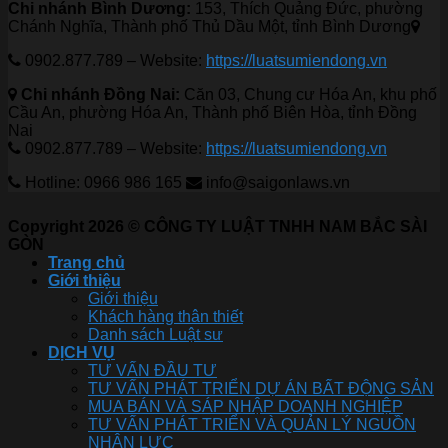
Chi nhánh Bình Dương:
153, Thích Quảng Đức, phường
Chánh Nghĩa, Thành phố Thủ Dầu Một, tỉnh Bình Dương
0902.877.789 – Website:
https://luatsumiendong.vn
Chi nhánh Đồng Nai:
Căn 03, Chung cư Hóa An, khu phố
Cầu An, phường Hóa An, Thành phố Biên Hòa, tỉnh Đồng
Nai
0902.877.789 – Website:
https://luatsumiendong.vn
Hotline: 0966 986 165
info@saigonlaws.vn
Copyright 2026 © CÔNG TY LUẬT TNHH NAM BẮC SÀI
GÒN
Trang chủ
Giới thiệu
Giới thiệu
Khách hàng thân thiết
Danh sách Luật sư
DỊCH VỤ
TƯ VẤN ĐẦU TƯ
TƯ VẤN PHÁT TRIỂN DỰ ÁN BẤT ĐỘNG SẢN
MUA BÁN VÀ SÁP NHẬP DOANH NGHIỆP
TƯ VẤN PHÁT TRIỂN VÀ QUẢN LÝ NGUỒN
NHÂN LỰC