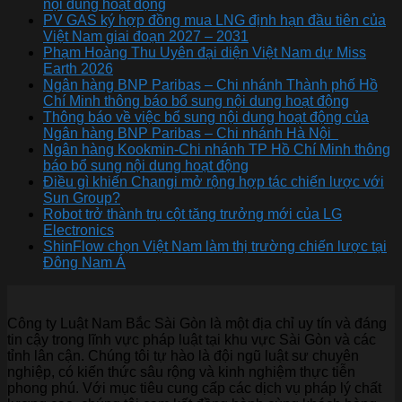
nội dung hoạt động
PV GAS ký hợp đồng mua LNG định hạn đầu tiên của
Việt Nam giai đoạn 2027 – 2031
Phạm Hoàng Thu Uyên đại diện Việt Nam dự Miss
Earth 2026
Ngân hàng BNP Paribas – Chi nhánh Thành phố Hồ
Chí Minh thông báo bổ sung nội dung hoạt động
Thông báo về việc bổ sung nội dung hoạt động của
Ngân hàng BNP Paribas – Chi nhánh Hà Nội
Ngân hàng Kookmin-Chi nhánh TP Hồ Chí Minh thông
báo bổ sung nội dung hoạt động
Điều gì khiến Changi mở rộng hợp tác chiến lược với
Sun Group?
Robot trở thành trụ cột tăng trưởng mới của LG
Electronics
ShinFlow chọn Việt Nam làm thị trường chiến lược tại
Đông Nam Á
Công ty Luật Nam Bắc Sài Gòn là một địa chỉ uy tín và đáng
tin cậy trong lĩnh vực pháp luật tại khu vực Sài Gòn và các
tỉnh lân cận. Chúng tôi tự hào là đội ngũ luật sư chuyên
nghiệp, có kiến thức sâu rộng và kinh nghiệm thực tiễn
phong phú. Với mục tiêu cung cấp các dịch vụ pháp lý chất