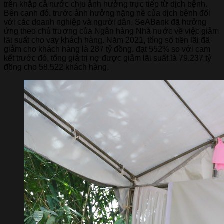
trên khắp cả nước chịu ảnh hưởng trực tiếp từ dịch bệnh.
Bên cạnh đó, trước ảnh hưởng nặng nề của dịch bệnh đối
với các doanh nghiệp và người dân, SeABank đã hưởng
ứng theo chủ trương của Ngân hàng Nhà nước về việc giảm
lãi suất cho vay khách hàng. Năm 2021, tổng số tiền lãi đã
giảm cho khách hàng là 287 tỷ đồng, đạt 552% so với cam
kết trước đó, tổng giá trị nợ được giảm lãi suất là 79.237 tỷ
đồng cho 58.522 khách hàng.