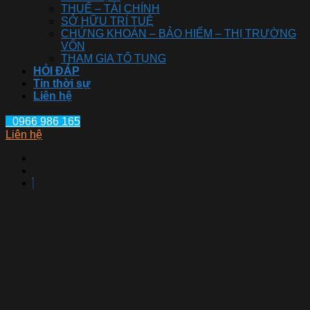
THUẾ – TÀI CHÍNH
SỞ HỮU TRÍ TUỆ
CHỨNG KHOÁN – BẢO HIỂM – THỊ TRƯỜNG
VỐN
THAM GIA TỐ TỤNG
HỎI ĐÁP
Tin thời sự
Liên hệ
0966 986 165
Liên hệ