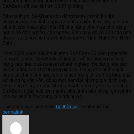
học bổng phổ thông trọn đời và học bổng khởi nghiệp)
SeABank đã trao là hơn 10,57 tỷ đồng.
Bên cạnh đó, SeABank còn đồng hành với nhiều địa
phương xây nhà tình nghĩa góp phần hiện thực hóa giấc mơ
về một căn nhà chắc chắn để che nắng che mưa cho hàng
nghìn hộ dân nghèo, cận nghèo. Đến nay, đã có 700 căn nhà
được trao tặng cho người nghèo tại Hà Tĩnh, Nghệ An, Điện
Biên…
Năm 2024 đánh dấu hành trình SeABank 30 năm phát triển
cùng đất nước. SeABank sẽ tiếp tục nỗ lực không ngừng
nâng cao hiệu quả quản trị doanh nghiệp, đa dạng hóa sản
phẩm, nâng cao chất lượng dịch vụ, mang đến nhiều giải
pháp tài chính linh hoạt giúp khách hàng tối ưu hóa hiệu quả
sử dụng nguồn vốn, đồng thời đem lại những giá trị tốt đẹp
cho cộng đồng, xã hội. Những thành quả này sẽ là tiền đề để
SeABank ngày một lớn mạnh, phát triển bền vững, góp phần
vào sự phát triển chung của đất nước.
This entry was posted in
Tin thời sự
. Bookmark the
permalink
.