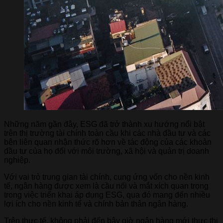
Những năm gần đây, ESG đã trở thành xu hướng nổi bật
trên thị trường tài chính toàn cầu khi các nhà đầu tư và các
bên liên quan nhận thức rõ hơn về tác động của các khoản
đầu tư của họ đối với môi trường, xã hội và quản trị doanh
nghiệp.
Với vai trò trung gian tài chính, cung ứng vốn cho nền kinh
tế, ngân hàng được xem là cầu nối và mắt xích quan trọng
trong việc triển khai áp dụng ESG, qua đó mang đến nhiều
lợi ích cho nền kinh tế và chính bản thân ngân hàng.
Trên thực tế, không phải đến bây giờ ngân hàng mới thực thi