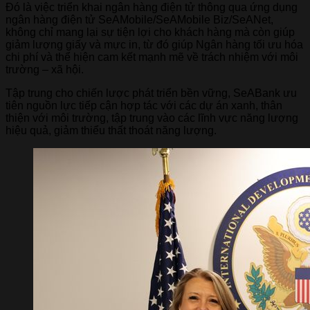
Đó là việc triển khai ngân hàng điện tử thông qua ứng dụng
ngân hàng điện tử SeAMobile/SeAMobile Biz/SeANet,
không chỉ mang lại sự tiện lợi cho khách hàng mà còn giúp
giảm lượng giấy và mực in, từ đó giúp Ngân hàng tối ưu hóa
chi phí và thể hiện cam kết mạnh mẽ về trách nhiệm với môi
trường – xã hội.
Tập trung cho chiến lược phát triển bền vững, SeABank ưu
tiên nguồn lực tiếp cận hợp tác với các dự án xanh, thân
thiện với môi trường, tập trung vào các lĩnh vực năng lượng
hiệu quả, giảm thiểu thất thoát năng lượng.