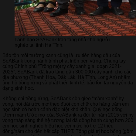
Lãnh đạo SeABank trao tặng nhà cho người
nghèo tại tỉnh Hà Tĩnh.
Bảo tồn môi trường xanh cũng là ưu tiên hàng đầu của
SeABank trong hành trình phát triển bền vững. Chung tay
cùng Chính phủ “Trồng một tỷ cây xanh giai đoạn 2021-
2025”, SeABank đã trao tặng gần 300.000 cây xanh cho các
địa phương (Thanh Hóa, Đắk Lắk, Hà Tĩnh, Long An) nhằm
ủng hộ trồng rừng và phát triển kinh tế, bảo tồn tài nguyên đa
dạng sinh học.
Không chỉ trồng rừng, SeABank còn gieo “mầm xanh” hy
vọng, nối dài ước mơ theo đuổi con chữ cho hàng trăm em
học sinh có hoàn cảnh đặc biệt khó khăn. Quỹ học bổng
Ươm mầm Ước mơ của SeABank ra đời từ năm 2015 với hy
vọng thắp sáng thế hệ tương lai đã đồng hành cùng hơn 200
em học sinh nghèo hiếu học với mức hỗ trợ 12 triệu
đồng/năm cho đến hết cấp THPT. Tổng giá trị học bổng (gồm