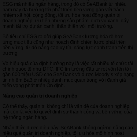
ESG mà nhiều ngân hàng, trong đó có SeABank từ nhiều
năm nay đã hướng tới phát triển bền vững gắn với trách
nhiệm xã hội, cộng đồng, tối ưu hóa hoạt động quản trị
doanh nghiệp, ưu tiên những sản phẩm, dịch vụ xanh, đẩy
mạnh tài trợ dự án xanh, thân thiện với môi trường.
Bộ tiêu chí ESG ra đời giúp SeABank lượng hóa rõ hơn
từng mục tiêu cũng như hoạch định chiến lược phát triển
bền vững, từ đó nâng cao uy tín, năng lực cạnh tranh trên thị
trường.
Và hiệu quả của định hướng này là việc rất nhiều tổ chức tài
chính quốc tế như DFC, IFC tin tưởng đầu tư rót vốn lên tới
gần 600 triệu USD cho SeABank và được Moody’s xếp hạng
tín nhiệm Ba3 ở nhiều danh mục quan trọng với đánh giá
triển vọng phát triển Ổn định.
Nâng cao quản trị doanh nghiệp
Có thể thấy, quản trị không chỉ là vấn đề của doanh nghiệp,
mà còn là yếu tố quyết định sự thành công và bền vững của
hệ thống ngân hàng.
Nhận thức được điều này, SeABank không ngừng nâng cao
hiệu quả quản trị doanh nghiệp, tối ưu hóa mô hình hoạt