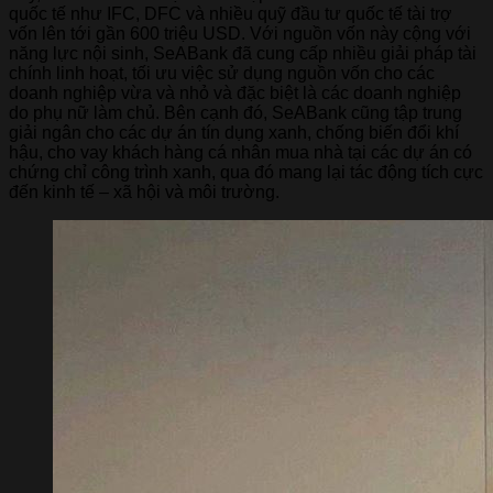
quốc tế như IFC, DFC và nhiều quỹ đầu tư quốc tế tài trợ
vốn lên tới gần 600 triệu USD. Với nguồn vốn này cộng với
năng lực nội sinh, SeABank đã cung cấp nhiều giải pháp tài
chính linh hoạt, tối ưu việc sử dụng nguồn vốn cho các
doanh nghiệp vừa và nhỏ và đặc biệt là các doanh nghiệp
do phụ nữ làm chủ. Bên cạnh đó, SeABank cũng tập trung
giải ngân cho các dự án tín dụng xanh, chống biến đổi khí
hậu, cho vay khách hàng cá nhân mua nhà tại các dự án có
chứng chỉ công trình xanh, qua đó mang lại tác động tích cực
đến kinh tế – xã hội và môi trường.