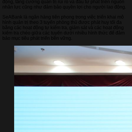
động, tăng cường quản trị rủi ro và đầu tư phát triển nguồn
nhân lực cũng như đảm bảo quyền lợi cho người lao động.
SeABank là ngân hàng tiên phong trong việc triển khai mô
hình quản trị theo 3 tuyến phòng thủ được phát huy tối đa
bằng các hoạt động tự kiểm tra, giám sát và các hoạt động
kiểm tra chéo giữa các tuyến dưới nhiều hình thức để đảm
bảo mục tiêu phát triển bền vững.