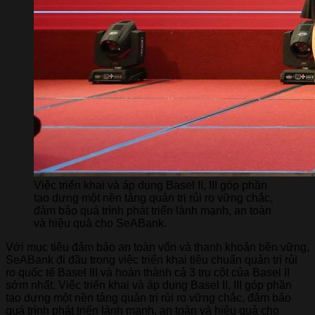
Việc triển khai và áp dụng Basel II, III góp phần
tạo dựng một nền tảng quản trị rủi ro vững chắc,
đảm bảo quá trình phát triển lành mạnh, an toàn
và hiệu quả cho SeABank.
Với mục tiêu đảm bảo an toàn vốn và thanh khoản bền vững,
SeABank đi đầu trong việc triển khai tiêu chuẩn quản trị rủi
ro quốc tế Basel III và hoàn thành cả 3 trụ cột của Basel II
sớm nhất. Việc triển khai và áp dụng Basel II, III góp phần
tạo dựng một nền tảng quản trị rủi ro vững chắc, đảm bảo
quá trình phát triển lành mạnh, an toàn và hiệu quả cho