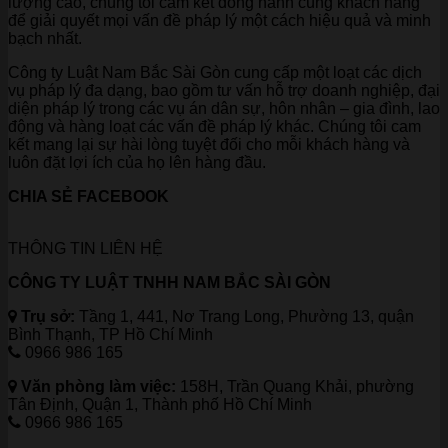
lượng cao, chúng tôi cam kết đồng hành cùng khách hàng
để giải quyết mọi vấn đề pháp lý một cách hiệu quả và minh
bạch nhất.
Công ty Luật Nam Bắc Sài Gòn cung cấp một loạt các dịch
vụ pháp lý đa dạng, bao gồm tư vấn hỗ trợ doanh nghiệp, đại
diện pháp lý trong các vụ án dân sự, hôn nhân – gia đình, lao
động và hàng loạt các vấn đề pháp lý khác. Chúng tôi cam
kết mang lại sự hài lòng tuyệt đối cho mỗi khách hàng và
luôn đặt lợi ích của họ lên hàng đầu.
CHIA SẺ FACEBOOK
THÔNG TIN LIÊN HỆ
CÔNG TY LUẬT TNHH NAM BẮC SÀI GÒN
Trụ sở:
Tầng 1, 441, Nơ Trang Long, Phường 13, quận
Bình Thạnh, TP Hồ Chí Minh
0966 986 165
Văn phòng làm việc:
158H, Trần Quang Khải, phường
Tân Định, Quận 1, Thành phố Hồ Chí Minh
0966 986 165