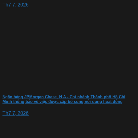
Th7 7, 2026
Ngân hàng JPMorgan Chase, N.A.- Chi nhánh Thành phố Hồ Chí
Minh thông báo về việc được cấp bổ sung nội dung hoạt động
Th7 7, 2026