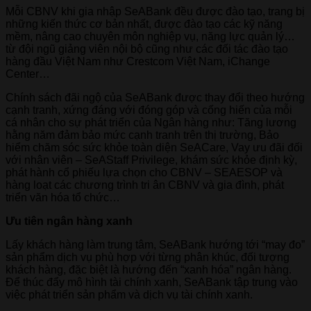
Mỗi CBNV khi gia nhập SeABank đều được đào tạo, trang bị
những kiến thức cơ bản nhất, được đào tạo các kỹ năng
mềm, nâng cao chuyên môn nghiệp vụ, năng lực quản lý…
từ đội ngũ giảng viên nội bộ cũng như các đối tác đào tạo
hàng đầu Việt Nam như Crestcom Việt Nam, iChange
Center…
Chính sách đãi ngộ của SeABank được thay đổi theo hướng
cạnh tranh, xứng đáng với đóng góp và cống hiến của mỗi
cá nhân cho sự phát triển của Ngân hàng như: Tăng lương
hằng năm đảm bảo mức cạnh tranh trên thị trường, Bảo
hiểm chăm sóc sức khỏe toàn diện SeACare, Vay ưu đãi đối
với nhân viên – SeAStaff Privilege, khám sức khỏe định kỳ,
phát hành cổ phiếu lựa chọn cho CBNV – SEAESOP và
hàng loạt các chương trình tri ân CBNV và gia đình, phát
triển văn hóa tổ chức…
Ưu tiên ngân hàng xanh
Lấy khách hàng làm trung tâm, SeABank hướng tới “may đo”
sản phẩm dịch vụ phù hợp với từng phân khúc, đối tượng
khách hàng, đặc biệt là hướng đến “xanh hóa” ngân hàng.
Để thúc đẩy mô hình tài chính xanh, SeABank tập trung vào
việc phát triển sản phẩm và dịch vụ tài chính xanh.