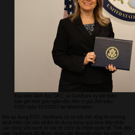
Đại diện lãnh đạo DFC và SeABank ký kết Biên
bản ghi nhớ giải ngân đầu tiên trị giá 200 triệu
USD​​​ ngày 31/1/2023 tại Washington.
Khi áp dụng ESG, SeABank có cơ hội mở rộng thị trường,
phát triển các sản phẩm tín dụng trong quá trình tiếp nhận
các dòng vốn xanh từ các tổ chức tài chính quốc tế. Tính đến
nay, SeABank đã được nhiều tập đoàn/tổ chức tài chính