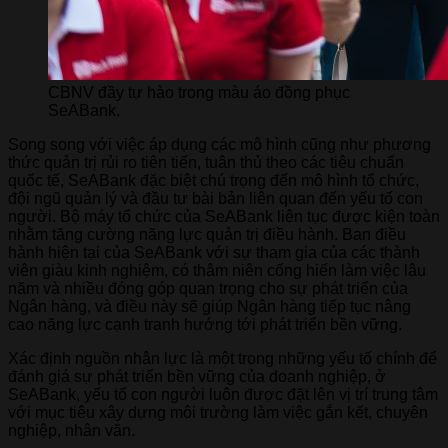
CBNV đầy tự hào trong màu áo đồng phục
SeABank.
Song song với việc áp dụng các mô hình cũng như phương
thức quản trị rủi ro tiên tiến, tuân thủ theo các tiêu chuẩn
quốc tế, SeABank đặc biệt chú trọng đến mô hình tổ chức,
đội ngũ quản lý và đầu tư bài bản liên quan đến yếu tố con
người. Bộ máy tổ chức của SeABank liên tục được kiện toàn
nhằm tăng cường năng lực quản trị điều hành. Ban điều
hành hiện tại của SeABank với sự tham gia của các thành
viên giàu kinh nghiệm, có thâm niên cống hiến làm việc lâu
năm và nhiều đóng góp quan trọng cho sự phát triển của
Ngân hàng, và điều này sẽ giúp Ngân hàng tiếp tục nâng
cao năng lực cạnh tranh hướng tới phát triển bền vững.
Xác định nguồn nhân lực là một trong những yếu tố chính để
đánh giá sự phát triển bền vững của doanh nghiệp, ở
SeABank, yếu tố con người luôn được đặt lên vị trí trung tâm
với mục tiêu xây dựng môi trường làm việc gắn kết, chuyên
nghiệp, nhân văn.