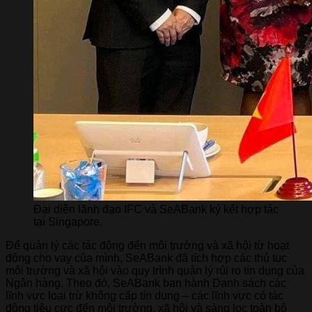
Đại diện lãnh đạo IFC và SeABank ký kết hợp tác
tại Singapore.
Để quản lý các tác động đến môi trường và xã hội từ hoạt
động cho vay của mình, SeABank đã tích hợp các thủ tục
môi trường và xã hội vào quy trình quản lý rủi ro tín dụng của
Ngân hàng. Theo đó, SeABank ban hành Danh sách các
lĩnh vực loại trừ không cấp tín dụng – các lĩnh vực có tác
động tiêu cực đến môi trường, xã hội và sàng lọc toàn bộ