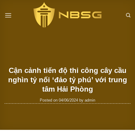
Skip
to
content
Cận cảnh tiến độ thi công cây cầu
nghìn tỷ nối ‘đảo tỷ phú’ với trung
tâm Hải Phòng
Posted on
04/06/2024
by
admin