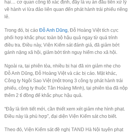
hại… cơ quan công tố xác định, đây là vụ án đầu tiên xử lý
về hành vi lừa đảo liên quan đến phát hành trái phiếu riêng
lẻ.
Trong đó, bị cáo
Đỗ Anh Dũng
, Đỗ Hoàng Việt tích cực
phối hợp khắc phục toàn bộ hậu quả ngay từ quá trình
điều tra. Điều này, Viện Kiểm sát đánh giá, đã giảm bớt
gánh nặng xã hội, giảm bớt tính nguy hiểm cho xã hội.
Ngoài ra, tại phiên tòa, nhiều bị hại đã xin giảm nhẹ cho
Đỗ Anh Dũng, Đỗ Hoàng Việt và các bị cáo. Mặt khác,
Công ty Ngôi Sao Việt (một trong 3 công ty phát hành trái
phiếu, công ty thuộc Tân Hoàng Minh), tại phiên tòa đã nộp
thêm 2 tỉ đồng để khắc phục hậu quả.
“Đây là tình tiết mới, cần thiết xem xét giảm nhẹ hình phạt.
Điều này là phù hợp”, đại diện Viện Kiểm sát cho biết.
Theo đó, Viện Kiểm sát đề nghị TAND Hà Nội tuyên phạt