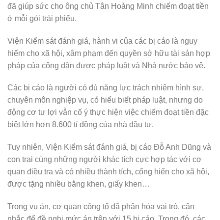
đã giúp sức cho ông chủ Tân Hoàng Minh chiếm đoạt tiền
ở mỗi gói trái phiếu.
Viện Kiểm sát đánh giá, hành vi của các bị cáo là nguy
hiểm cho xã hội, xâm phạm đến quyền sở hữu tài sản hợp
pháp của công dân được pháp luật và Nhà nước bảo vệ.
Các bị cáo là người có đủ năng lực trách nhiệm hình sự,
chuyên môn nghiệp vụ, có hiểu biết pháp luật, nhưng do
động cơ tư lợi vẫn cố ý thực hiện việc chiếm đoạt tiền đặc
biệt lớn hơn 8.600 tỉ đồng của nhà đầu tư.
Tuy nhiên, Viện Kiểm sát đánh giá, bị cáo Đỗ Anh Dũng và
con trai cùng những người khác tích cực hợp tác với cơ
quan điều tra và có nhiều thành tích, cống hiến cho xã hội,
được tặng nhiều bằng khen, giấy khen…
Trong vụ án, cơ quan công tố đã phân hóa vai trò, cân
nhắc để đề nghị mức án trên với 15 bị cáo. Trong đó, các