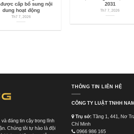
 được cấp bổ sung nội
2031
dung hoạt động
Th7 7, 2026
Th7 7, 2026
THÔNG TIN LIÊN HỆ
CÔNG TY LUẬT TNHH NAM
Trụ sở:
Tầng 1, 441, Nơ Tr
và đáng tin cậy trong lĩnh
Chí Minh
ận. Chúng tôi tự hào là đội
0966 986 165