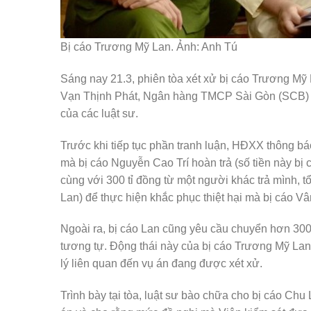
Bị cáo Trương Mỹ Lan. Ảnh: Anh Tú
Sáng nay 21.3, phiên tòa xét xử bị cáo Trương Mỹ 
Vạn Thịnh Phát, Ngân hàng TMCP Sài Gòn (SCB) và 
của các luật sư.
Trước khi tiếp tục phần tranh luận, HĐXX thông bá
mà bị cáo Nguyễn Cao Trí hoàn trả (số tiền này b
cùng với 300 tỉ đồng từ một người khác trả mình, t
Lan) để thực hiện khắc phục thiệt hại mà bị cáo Vâ
Ngoài ra, bị cáo Lan cũng yêu cầu chuyển hơn 300
tương tự. Động thái này của bị cáo Trương Mỹ La
lý liên quan đến vụ án đang được xét xử.
Trình bày tại tòa, luật sư bào chữa cho bị cáo Chu