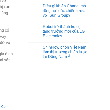
h về
Điều gì khiến Changi mở
bị cáo
rộng hợp tác chiến lược
 hàng
với Sun Group?
Robot trở thành trụ cột
ông có
tăng trưởng mới của LG
Electronics
 vay
 đỡ vợ.
ShinFlow chọn Việt Nam
làm thị trường chiến lược
gia đình
tại Đông Nam Á
ài sản
p Cơ
.