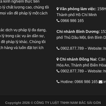
và kinh nghiệm thực tiễn
 lý chất lượng cao, chúng tôi
Văn phòng làm việc:
158H,
mọi vấn đề pháp lý một cách
Thành phố Hồ Chí Minh
0966 986 165
ác dịch vụ pháp lý đa dạng,
Chi nhánh Bình Dương:
153
 lý trong các vụ án dân sự,
phố Thủ Dầu Một, tỉnh Bình
 đề pháp lý khác. Chúng tôi
h hàng và luôn đặt lợi ích
0902.877.789 – Website:
h
Chi nhánh Đồng Nai:
Căn 
Hóa An, Thành phố Biên Hòa,
0902.877.789 – Website:
h
Hotline: 0966 986 165
i
Copyright 2026 © CÔNG TY LUẬT TNHH NAM BẮC SÀI GÒN