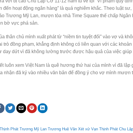
ra với bị cáo Chu Lập Cơ 11-12 năm tù về tội “Vi phạm quy địn
n đến hoạt động ngân hàng” là quá nghiêm khắc. Theo luật sư, 
 cáo Trương Mỹ Lan, mượn tòa nhà Time Square thế chấp Ngân
n bờ vực phá sản.
a thân chủ mình xuất phát từ “niềm tin tuyệt đối” vào vợ và kh
 vai trò đồng phạm, khẳng định không có liên quan với các khoản
 day dứt vì đã không lường trước được hậu quả của việc giúp
t luôn xem Việt Nam là quê hương thứ hai của mình vì đã lập 
hừa nhận đã ký vào nhiều văn bản để đồng ý cho vợ mình mượn t
hịnh Phát Trương Mỹ Lan Trương Huệ Vân Xét xử Vạn Thịnh Phát Chu Lậ