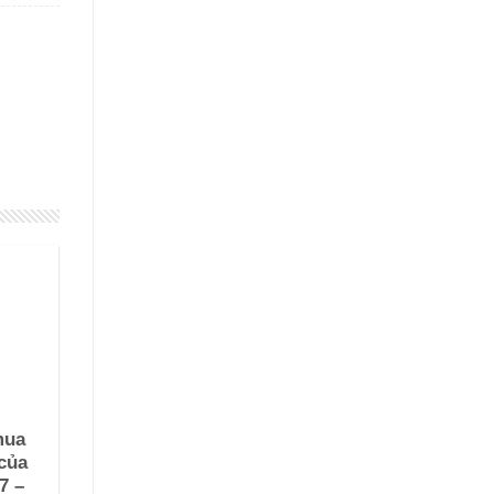
mua
của
7 –