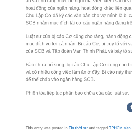
án và cho rằng mức đề nghị mà Viện kiểm sát đưa 
hoạt động của ngân hàng, hoạt động khác liên qua
Chu Lập Cơ đã ký các văn bản cho vợ mình là bị
SCB nhằm mục đích tái cơ cấu ngân hàng đang trê
Luật sư của bị cáo Cơ cũng cho rằng, hành động củ
mục đích vụ lợi cá nhân. Bị cáo Cơ, bị truy tố với
của SCB và Tập đoàn Vạn Thịnh Phát, và bày tỏ sự
Bào chữa bổ sung, bị cáo Chu Lập Cơ cũng cho biế
và có nhiều công việc làm ăn ở đây. Bị cáo này t
để thế chấp vào ngân hàng SCB.
Phiên tòa tiếp tục phần bào chữa của các luật sư.
This entry was posted in
Tin thời sự
and tagged
TPHCM Vạn T