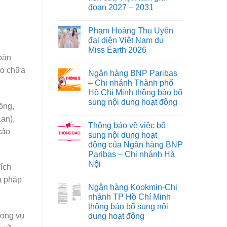
đoạn 2027 – 2031
Phạm Hoàng Thu Uyên
đại diện Việt Nam dự
Miss Earth 2026
đoàn
ào chữa
Ngân hàng BNP Paribas
– Chi nhánh Thành phố
Hồ Chí Minh thông báo bổ
sung nội dung hoạt động
ồng,
an),
Thông báo về việc bổ
cáo
sung nội dung hoạt
động của Ngân hàng BNP
Paribas – Chi nhánh Hà
Nội
ích
ả pháp
Ngân hàng Kookmin-Chi
nhánh TP Hồ Chí Minh
thông báo bổ sung nội
rong vụ
dung hoạt động