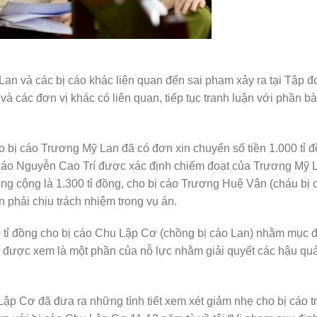
Lan và các bị cáo khác liên quan đến sai phạm xảy ra tại Tập 
các đơn vị khác có liên quan, tiếp tục tranh luận với phần b
o bị cáo Trương Mỹ Lan đã có đơn xin chuyển số tiền 1.000 tỉ đ
ị cáo Nguyễn Cao Trí được xác định chiếm đoạt của Trương Mỹ L
ổng cộng là 1.300 tỉ đồng, cho bị cáo Trương Huệ Vân (cháu bị 
n phải chịu trách nhiệm trong vụ án.
 tỉ đồng cho bị cáo Chu Lập Cơ (chồng bị cáo Lan) nhằm mục đ
n được xem là một phần của nỗ lực nhằm giải quyết các hậu qu
 Lập Cơ đã đưa ra những tình tiết xem xét giảm nhẹ cho bị cáo t