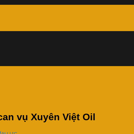
can vụ Xuyên Việt Oil