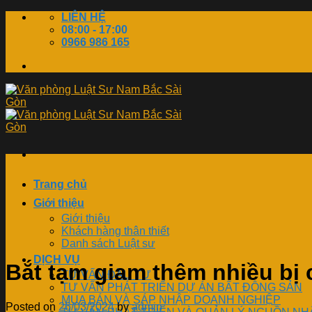
Skip
LIÊN HỆ
to
08:00 - 17:00
content
0966 986 165
Trang chủ
Giới thiệu
Giới thiệu
Khách hàng thân thiết
Danh sách Luật sư
DỊCH VỤ
Bắt tạm giam thêm nhiều bị 
TƯ VẤN ĐẦU TƯ
TƯ VẤN PHÁT TRIỂN DỰ ÁN BẤT ĐỘNG SẢN
MUA BÁN VÀ SÁP NHẬP DOANH NGHIỆP
Posted on
26/03/2024
by
admin