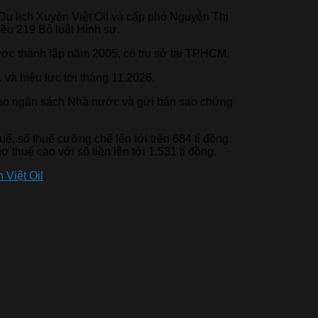
Du lịch Xuyên Việt Oil và cấp phó Nguyễn Thị
iều 219 Bộ luật Hình sự.
ược thành lập năm 2005, có trụ sở tại TPHCM.
và hiệu lực tới tháng 11.2026.
 vào ngân sách Nhà nước và gửi bản sao chứng
 số thuế cưỡng chế lên tới trên 684 tỉ đồng.
uế cao với số tiền lên tới 1.531 tỉ đồng.
 Việt Oil
.