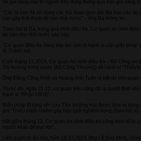
ổn giá xăng dầu từ người tiêu dùng thông qua bán giá xăng dầu
“Các bị can đã sử dụng các thủ đoạn gian dối lập báo cáo tài
cáo gây thất thoát tài sản nhà nước” – ông Bá thông tin.
Theo đại tá Bá, trong quá trình điều tra, Cơ quan an ninh điều
tài sản cho nhà nước sau này.
“Cơ quan điều tra đang tiếp tục làm rõ hành vi cấp giấy phép 
tá Thành nói.
Cuối tháng 12.2023, Cơ quan An ninh điều tra – Bộ Công an 
Thị trường trong nước (Bộ Công Thương) về hành vi “Thiếu t
Ông Đặng Công Khôi và Hoàng Anh Tuấn bị bắt do liên quan vụ
Trước đó, ngày 21.12, cơ quan trên cũng đã ra quyết định kh
hành vi “Nhận hối lộ”.
Biện pháp tố tụng với cựu Thứ trưởng Hải được đưa ra trong q
phí; Thiếu trách nhiệm gây hậu quả nghiêm trọng; Đưa hối lộ; 
Hồi giữa tháng 12, Cơ quan An ninh điều tra cũng khởi tố bị 
người khác để trục lợi”.
Liên quan vụ án này, hôm 19.12.2023, ông Lê Duy Minh, Giá