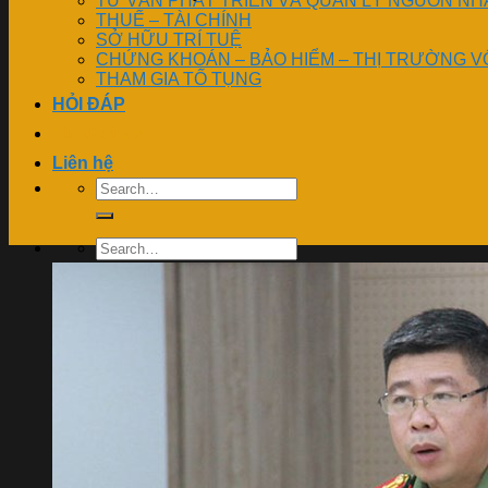
TƯ VẤN PHÁT TRIỂN VÀ QUẢN LÝ NGUỒN NH
THUẾ – TÀI CHÍNH
SỞ HỮU TRÍ TUỆ
CHỨNG KHOÁN – BẢO HIỂM – THỊ TRƯỜNG V
THAM GIA TỐ TỤNG
HỎI ĐÁP
Tin thời sự
Liên hệ