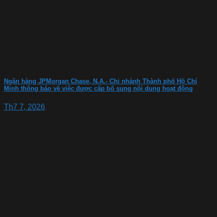
Ngân hàng JPMorgan Chase, N.A.- Chi nhánh Thành phố Hồ Chí
Minh thông báo về việc được cấp bổ sung nội dung hoạt động
Th7 7, 2026