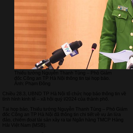
Thiếu tướng Nguyễn Thanh Tùng – Phó Giám
đốc Công an TP Hà Nội thông tin tại họp báo.
Ảnh: Phạm Đông
Chiều 28.3, UBND TP Hà Nội tổ chức họp báo thông tin về
tình hình kinh tế – xã hội quý I/2024 của thành phố.
Tại họp báo, Thiếu tướng Nguyễn Thanh Tùng – Phó Giám
đốc Công an TP Hà Nội đã thông tin chi tiết về vụ án lừa
đảo, chiếm đoạt tài sản xảy ra tại Ngân hàng TMCP Hàng
Hải Việt Nam (MSB).