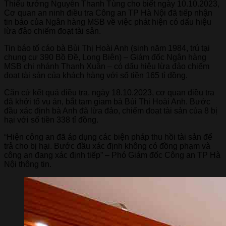
Thiếu tướng Nguyễn Thanh Tùng cho biết ngày 10.10.2023,
Cơ quan an ninh điều tra Công an TP Hà Nội đã tiếp nhận
tin báo của Ngân hàng MSB về việc phát hiện có dấu hiệu
lừa đảo chiếm đoạt tài sản.
Tin báo tố cáo bà Bùi Thị Hoài Anh (sinh năm 1984, trú tại
chung cư 390 Bồ Đề, Long Biên) – Giám đốc Ngân hàng
MSB chi nhánh Thanh Xuân – có dấu hiệu lừa đảo chiếm
đoạt tài sản của khách hàng với số tiền 165 tỉ đồng.
Căn cứ kết quả điều tra, ngày 18.10.2023, cơ quan điều tra
đã khởi tố vụ án, bắt tạm giam bà Bùi Thị Hoài Anh. Bước
đầu xác định bà Anh đã lừa đảo, chiếm đoạt tài sản của 8 bị
hại với số tiền 338 tỉ đồng.
“Hiện công an đã áp dụng các biện pháp thu hồi tài sản để
trả cho bị hại. Bước đầu xác định không có đồng phạm và
công an đang xác định tiếp” – Phó Giám đốc Công an TP Hà
Nội thông tin.