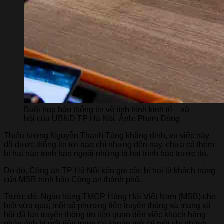
Buổi họp báo thông tin về tình hình kinh tế – xã
hội của UBND TP Hà Nội. Ảnh: Phạm Đông
Thiếu tướng Nguyễn Thanh Tùng khẳng định, vụ việc này
đã được thông tin tới báo chí nhưng đến nay, chưa có thêm
bị hại nào trình báo ngoài những bị hại trình báo trước đó.
Do đó, Công an TP Hà Nội kêu gọi các bị hại là khách hàng
của MSB trình báo Công an thành phố.
Trước đó, Ngân hàng TMCP Hàng Hải Việt Nam (MSB) cho
biết vừa qua, một số phương tiện truyền thông và mạng xã
hội đã lan truyền thông tin liên quan đến việc khách hàng
phản ảnh bị mất tiền trong tài khoản mở tại một chi nhánh.