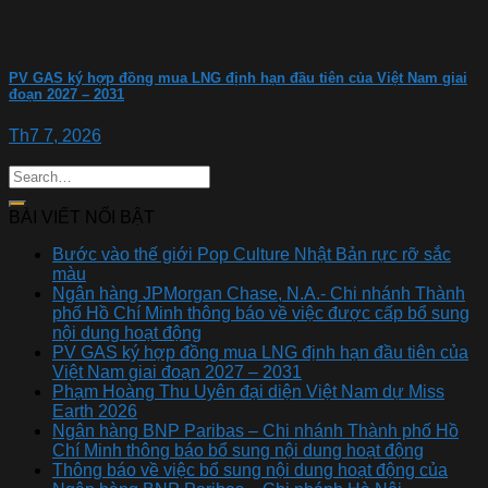
PV GAS ký hợp đồng mua LNG định hạn đầu tiên của Việt Nam giai
đoạn 2027 – 2031
Th7 7, 2026
BÀI VIẾT NỔI BẬT
Bước vào thế giới Pop Culture Nhật Bản rực rỡ sắc
màu
Ngân hàng JPMorgan Chase, N.A.- Chi nhánh Thành
phố Hồ Chí Minh thông báo về việc được cấp bổ sung
nội dung hoạt động
PV GAS ký hợp đồng mua LNG định hạn đầu tiên của
Việt Nam giai đoạn 2027 – 2031
Phạm Hoàng Thu Uyên đại diện Việt Nam dự Miss
Earth 2026
Ngân hàng BNP Paribas – Chi nhánh Thành phố Hồ
Chí Minh thông báo bổ sung nội dung hoạt động
Thông báo về việc bổ sung nội dung hoạt động của