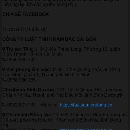
luôn đặt lợi ích của họ lên hàng đầu.
CHIA SẺ FACEBOOK
THÔNG TIN LIÊN HỆ
CÔNG TY LUẬT TNHH NAM BẮC SÀI GÒN
Trụ sở:
Tầng 1, 441, Nơ Trang Long, Phường 13, quận
Bình Thạnh, TP Hồ Chí Minh
0966 986 165
Văn phòng làm việc:
158H, Trần Quang Khải, phường
Tân Định, Quận 1, Thành phố Hồ Chí Minh
0966 986 165
Chi nhánh Bình Dương:
153, Thích Quảng Đức, phường
Chánh Nghĩa, Thành phố Thủ Dầu Một, tỉnh Bình Dương
0902.877.789 – Website:
https://luatsumiendong.vn
Chi nhánh Đồng Nai:
Căn 03, Chung cư Hóa An, khu phố
Cầu An, phường Hóa An, Thành phố Biên Hòa, tỉnh Đồng
Nai