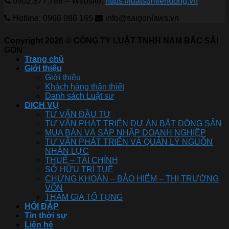
0902.877.789 – Website:
https://luatsumiendong.vn
Hotline: 0966 986 165
info@saigonlaws.vn
Copyright 2026 © CÔNG TY LUẬT TNHH NAM BẮC SÀI
GÒN
Trang chủ
Giới thiệu
Giới thiệu
Khách hàng thân thiết
Danh sách Luật sư
DỊCH VỤ
TƯ VẤN ĐẦU TƯ
TƯ VẤN PHÁT TRIỂN DỰ ÁN BẤT ĐỘNG SẢN
MUA BÁN VÀ SÁP NHẬP DOANH NGHIỆP
TƯ VẤN PHÁT TRIỂN VÀ QUẢN LÝ NGUỒN
NHÂN LỰC
THUẾ – TÀI CHÍNH
SỞ HỮU TRÍ TUỆ
CHỨNG KHOÁN – BẢO HIỂM – THỊ TRƯỜNG
VỐN
THAM GIA TỐ TỤNG
HỎI ĐÁP
Tin thời sự
Liên hệ