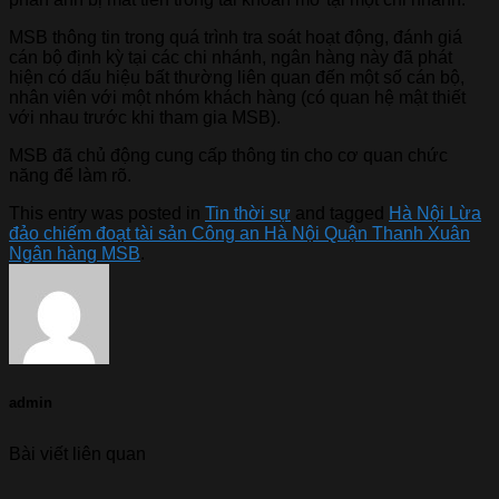
MSB thông tin trong quá trình tra soát hoạt động, đánh giá
cán bộ định kỳ tại các chi nhánh, ngân hàng này đã phát
hiện có dấu hiệu bất thường liên quan đến một số cán bộ,
nhân viên với một nhóm khách hàng (có quan hệ mật thiết
với nhau trước khi tham gia MSB).
MSB đã chủ động cung cấp thông tin cho cơ quan chức
năng để làm rõ.
This entry was posted in
Tin thời sự
and tagged
Hà Nội Lừa
đảo chiếm đoạt tài sản Công an Hà Nội Quận Thanh Xuân
Ngân hàng MSB
.
admin
Bài viết liên quan