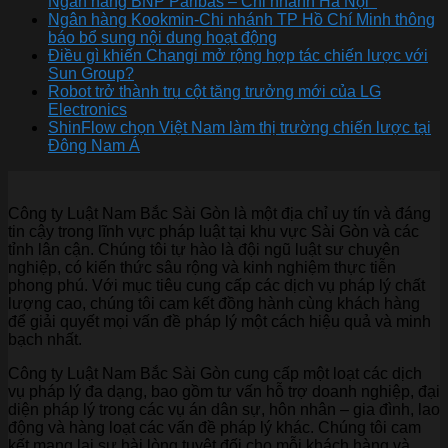
Ngân hàng BNP Paribas – Chi nhánh Hà Nội
Ngân hàng Kookmin-Chi nhánh TP Hồ Chí Minh thông
báo bổ sung nội dung hoạt động
Điều gì khiến Changi mở rộng hợp tác chiến lược với
Sun Group?
Robot trở thành trụ cột tăng trưởng mới của LG
Electronics
ShinFlow chọn Việt Nam làm thị trường chiến lược tại
Đông Nam Á
Công ty Luật Nam Bắc Sài Gòn là một địa chỉ uy tín và đáng
tin cậy trong lĩnh vực pháp luật tại khu vực Sài Gòn và các
tỉnh lân cận. Chúng tôi tự hào là đội ngũ luật sư chuyên
nghiệp, có kiến thức sâu rộng và kinh nghiệm thực tiễn
phong phú. Với mục tiêu cung cấp các dịch vụ pháp lý chất
lượng cao, chúng tôi cam kết đồng hành cùng khách hàng
để giải quyết mọi vấn đề pháp lý một cách hiệu quả và minh
bạch nhất.
Công ty Luật Nam Bắc Sài Gòn cung cấp một loạt các dịch
vụ pháp lý đa dạng, bao gồm tư vấn hỗ trợ doanh nghiệp, đại
diện pháp lý trong các vụ án dân sự, hôn nhân – gia đình, lao
động và hàng loạt các vấn đề pháp lý khác. Chúng tôi cam
kết mang lại sự hài lòng tuyệt đối cho mỗi khách hàng và