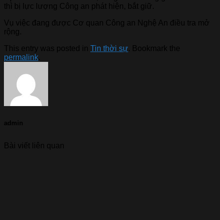
thì bị lực lượng Công an phát hiện, bắt giữ.
Vụ việc đang được Cơ quan Công an Nghệ An điều tra mở
rộng.
This entry was posted in
Tin thời sự
. Bookmark the
permalink
.
admin
Bài viết liên quan