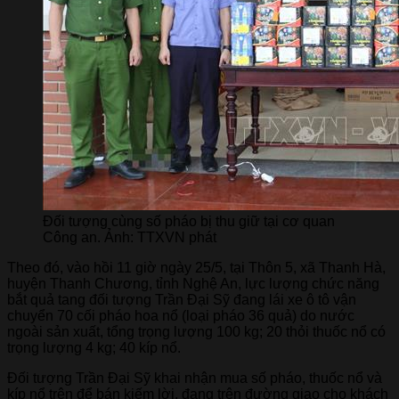
Đối tượng cùng số pháo bị thu giữ tại cơ quan
Công an. Ảnh: TTXVN phát
Theo đó, vào hồi 11 giờ ngày 25/5, tại Thôn 5, xã Thanh Hà,
huyện Thanh Chương, tỉnh Nghệ An, lực lượng chức năng
bắt quả tang đối tượng Trần Đại Sỹ đang lái xe ô tô vận
chuyển 70 cối pháo hoa nổ (loại pháo 36 quả) do nước
ngoài sản xuất, tổng trọng lượng 100 kg; 20 thỏi thuốc nổ có
trọng lượng 4 kg; 40 kíp nổ.
Đối tượng Trần Đại Sỹ khai nhận mua số pháo, thuốc nổ và
kíp nổ trên để bán kiếm lời, đang trên đường giao cho khách