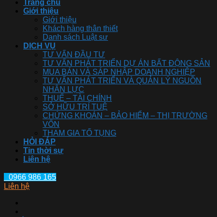
Trang chủ
Giới thiệu
Giới thiệu
Khách hàng thân thiết
Danh sách Luật sư
DỊCH VỤ
TƯ VẤN ĐẦU TƯ
TƯ VẤN PHÁT TRIỂN DỰ ÁN BẤT ĐỘNG SẢN
MUA BÁN VÀ SÁP NHẬP DOANH NGHIỆP
TƯ VẤN PHÁT TRIỂN VÀ QUẢN LÝ NGUỒN
NHÂN LỰC
THUẾ – TÀI CHÍNH
SỞ HỮU TRÍ TUỆ
CHỨNG KHOÁN – BẢO HIỂM – THỊ TRƯỜNG
VỐN
THAM GIA TỐ TỤNG
HỎI ĐÁP
Tin thời sự
Liên hệ
0966 986 165
Liên hệ