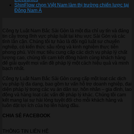
ShinFlow chọn Việt Nam làm thị trường chiến lược tại
Đông Nam Á
Công ty Luật Nam Bắc Sài Gòn là một địa chỉ uy tín và đáng
tin cậy trong lĩnh vực pháp luật tại khu vực Sài Gòn và các
tỉnh lân cận. Chúng tôi tự hào là đội ngũ luật sư chuyên
nghiệp, có kiến thức sâu rộng và kinh nghiệm thực tiễn
phong phú. Với mục tiêu cung cấp các dịch vụ pháp lý chất
lượng cao, chúng tôi cam kết đồng hành cùng khách hàng
để giải quyết mọi vấn đề pháp lý một cách hiệu quả và minh
bạch nhất.
Công ty Luật Nam Bắc Sài Gòn cung cấp một loạt các dịch
vụ pháp lý đa dạng, bao gồm tư vấn hỗ trợ doanh nghiệp, đại
diện pháp lý trong các vụ án dân sự, hôn nhân – gia đình, lao
động và hàng loạt các vấn đề pháp lý khác. Chúng tôi cam
kết mang lại sự hài lòng tuyệt đối cho mỗi khách hàng và
luôn đặt lợi ích của họ lên hàng đầu.
CHIA SẺ FACEBOOK
THÔNG TIN LIÊN HỆ