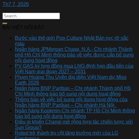
Th7 7, 2026
BÀI VIẾT NỔI BẬT
Bước vào thế giới Pop Culture Nhật Bản rực rỡ sắc
màu
Ngân hàng JPMorgan Chase, N.A.- Chi nhánh Thành
phố Hồ Chí Minh thông báo về việc được cấp bổ sung
nội dung hoạt động
PV GAS ký hợp đồng mua LNG định hạn đầu tiên của
Việt Nam giai đoạn 2027 – 2031
Phạm Hoàng Thu Uyên đại diện Việt Nam dự Miss
Earth 2026
Ngân hàng BNP Paribas – Chi nhánh Thành phố Hồ
Chí Minh thông báo bổ sung nội dung hoạt động
Thông báo về việc bổ sung nội dung hoạt động của
Ngân hàng BNP Paribas – Chi nhánh Hà Nội
Ngân hàng Kookmin-Chi nhánh TP Hồ Chí Minh thông
báo bổ sung nội dung hoạt động
Điều gì khiến Changi mở rộng hợp tác chiến lược với
Sun Group?
Robot trở thành trụ cột tăng trưởng mới của LG
Electronics