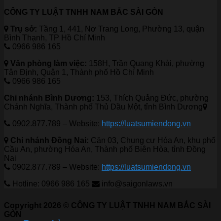
CÔNG TY LUẬT TNHH NAM BẮC SÀI GÒN
Trụ sở:
Tầng 1, 441, Nơ Trang Long, Phường 13, quận
Bình Thạnh, TP Hồ Chí Minh
0966 986 165
Văn phòng làm việc:
158H, Trần Quang Khải, phường
Tân Định, Quận 1, Thành phố Hồ Chí Minh
0966 986 165
Chi nhánh Bình Dương:
153, Thích Quảng Đức, phường
Chánh Nghĩa, Thành phố Thủ Dầu Một, tỉnh Bình Dương
0902.877.789 – Website:
https://luatsumiendong.vn
Chi nhánh Đồng Nai:
Căn 03, Chung cư Hóa An, khu phố
Cầu An, phường Hóa An, Thành phố Biên Hòa, tỉnh Đồng
Nai
0902.877.789 – Website:
https://luatsumiendong.vn
Hotline: 0966 986 165
info@saigonlaws.vn
Copyright 2026 © CÔNG TY LUẬT TNHH NAM BẮC SÀI
GÒN