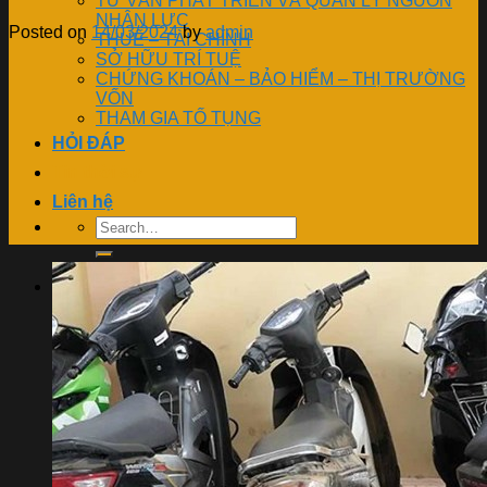
TƯ VẤN PHÁT TRIỂN VÀ QUẢN LÝ NGUỒN
NHÂN LỰC
Posted on
14/03/2024
by
admin
THUẾ – TÀI CHÍNH
SỞ HỮU TRÍ TUỆ
CHỨNG KHOÁN – BẢO HIỂM – THỊ TRƯỜNG
VỐN
THAM GIA TỐ TỤNG
HỎI ĐÁP
Tin thời sự
Liên hệ