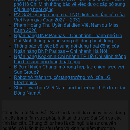
phố Hồ Chí Minh thông báo về việc được cấp bổ sung
nội dung hoạt động
PV GAS ký hợp đồng mua LNG định hạn đầu tiên của
Việt Nam giai đoạn 2027 – 2031
Phạm Hoàng Thu Uyên đại diện Việt Nam dự Miss
Earth 2026
Ngân hàng BNP Paribas – Chi nhánh Thành phố Hồ
Chí Minh thông báo bổ sung nội dung hoạt động
Thông báo về việc bổ sung nội dung hoạt động của
Ngân hàng BNP Paribas – Chi nhánh Hà Nội
Ngân hàng Kookmin-Chi nhánh TP Hồ Chí Minh thông
báo bổ sung nội dung hoạt động
Điều gì khiến Changi mở rộng hợp tác chiến lược với
Sun Group?
Robot trở thành trụ cột tăng trưởng mới của LG
Electronics
ShinFlow chọn Việt Nam làm thị trường chiến lược tại
Đông Nam Á
Công ty Luật Nam Bắc Sài Gòn là một địa chỉ uy tín và đáng
tin cậy trong lĩnh vực pháp luật tại khu vực Sài Gòn và các
tỉnh lân cận. Chúng tôi tự hào là đội ngũ luật sư chuyên
nghiệp, có kiến thức sâu rộng và kinh nghiệm thực tiễn