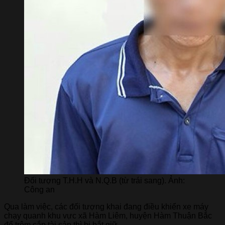
Đối tượng T.H.H và N.Q.B (từ trái sang). Ảnh:
Công an
Qua làm việc, các đối tượng khai đang điều khiển xe máy
chạy quanh khu vực xã Hàm Liêm, huyện Hàm Thuận Bắc
để trộm cắp tài sản thì bị bắt giữ.