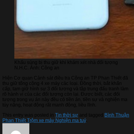
Khẩu súng bị thu giữ khi khám xét nhà đối tượng
N.H.C. Ảnh: Công an
Hiện Cơ quan Cảnh sát điều tra Công an TP Phan Thiết đã
thu giữ tổng cộng 4 xe máy các loại. Đồng thời, bắt khẩn
cấp, tạm giữ hình sự 3 đối tượng và tập trung đấu tranh làm
rõ hành vi của các đối tượng còn lại. Được biết, các đối
tượng trong vụ án này đều có tiền án, tiền sự và nghiện ma
túy nặng, hoạt động rất manh động, liều lĩnh.
This entry was posted in
Tin thời sự
and tagged
Bình Thuận
Phan Thiết Trộm xe máy Nghiện ma tuý
.