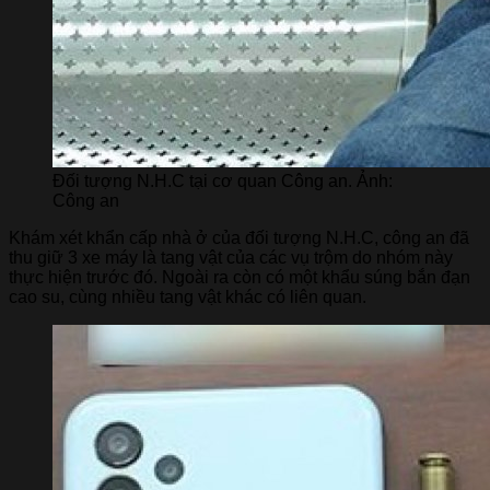
Đối tượng N.H.C tại cơ quan Công an. Ảnh:
Công an
Khám xét khẩn cấp nhà ở của đối tượng N.H.C, công an đã
thu giữ 3 xe máy là tang vật của các vụ trộm do nhóm này
thực hiện trước đó. Ngoài ra còn có một khẩu súng bắn đạn
cao su, cùng nhiều tang vật khác có liên quan.