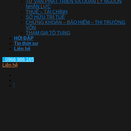
TƯ VẤN PHÁT TRIỂN VÀ QUẢN LÝ NGUỒN
NHÂN LỰC
THUẾ – TÀI CHÍNH
SỞ HỮU TRÍ TUỆ
CHỨNG KHOÁN – BẢO HIỂM – THỊ TRƯỜNG
VỐN
THAM GIA TỐ TỤNG
HỎI ĐÁP
Tin thời sự
Liên hệ
0966 986 165
Liên hệ