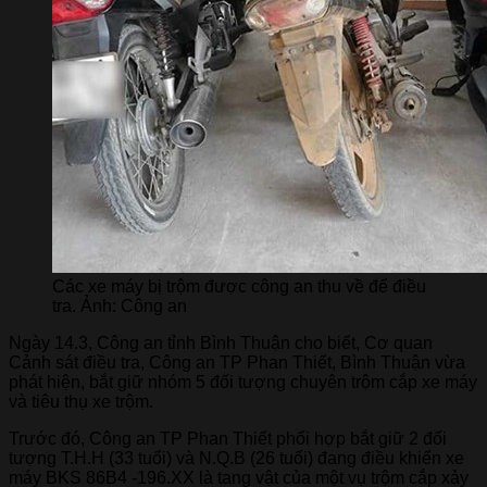
Các xe máy bị trộm được công an thu về để điều
tra. Ảnh: Công an
Ngày 14.3, Công an tỉnh Bình Thuận cho biết, Cơ quan
Cảnh sát điều tra, Công an TP Phan Thiết, Bình Thuận vừa
phát hiện, bắt giữ nhóm 5 đối tượng chuyên trộm cắp xe máy
và tiêu thụ xe trộm.
Trước đó, Công an TP Phan Thiết phối hợp bắt giữ 2 đối
tượng T.H.H (33 tuổi) và N.Q.B (26 tuổi) đang điều khiển xe
máy BKS 86B4 -196.XX là tang vật của một vụ trộm cắp xảy