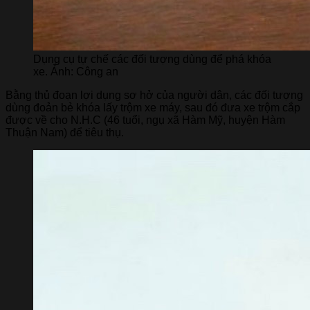
Dụng cụ tự chế các đối tượng dùng để phá khóa
xe. Ảnh: Công an
Bằng thủ đoạn lợi dụng sơ hở của người dân, các đối tượng
dùng đoản bẻ khóa lấy trộm xe máy, sau đó đưa xe trộm cắp
được về cho N.H.C (46 tuổi, ngụ xã Hàm Mỹ, huyện Hàm
Thuận Nam) để tiêu thụ.