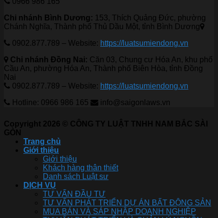
0966 986 165
Chi nhánh Bình Dương:
153, Thích Quảng Đức, phường
Chánh Nghĩa, Thành phố Thủ Dầu Một, tỉnh Bình Dương
0902.877.789 – Website:
https://luatsumiendong.vn
Chi nhánh Đồng Nai:
Căn 03, Chung cư Hóa An, khu phố
Cầu An, phường Hóa An, Thành phố Biên Hòa, tỉnh Đồng
Nai
0902.877.789 – Website:
https://luatsumiendong.vn
Hotline: 0966 986 165
info@saigonlaws.vn
Copyright 2026 © CÔNG TY LUẬT TNHH NAM BẮC SÀI
GÒN
Trang chủ
Giới thiệu
Giới thiệu
Khách hàng thân thiết
Danh sách Luật sư
DỊCH VỤ
TƯ VẤN ĐẦU TƯ
TƯ VẤN PHÁT TRIỂN DỰ ÁN BẤT ĐỘNG SẢN
MUA BÁN VÀ SÁP NHẬP DOANH NGHIỆP