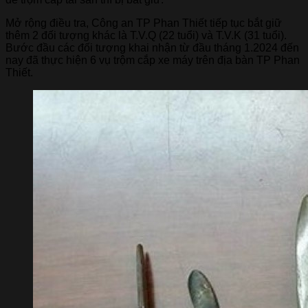
Mở rộng điều tra, Công an TP Phan Thiết tiếp tục bắt giữ
thêm 2 đối tượng khác là T.V.Q (22 tuổi) và T.V.K (31 tuổi).
Bước đầu các đối tượng khai nhận từ đầu tháng 1.2024 đến
nay đã thực hiện 6 vụ trộm cắp xe máy trên địa bàn TP Phan
Thiết.