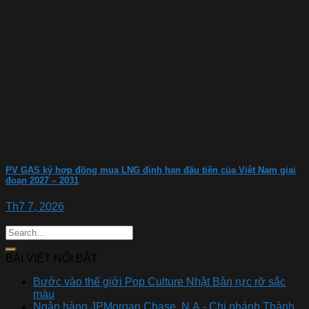
PV GAS ký hợp đồng mua LNG định hạn đầu tiên của Việt Nam giai
đoạn 2027 – 2031
Th7 7, 2026
BÀI VIẾT NỔI BẬT
Bước vào thế giới Pop Culture Nhật Bản rực rỡ sắc
màu
Ngân hàng JPMorgan Chase, N.A.- Chi nhánh Thành