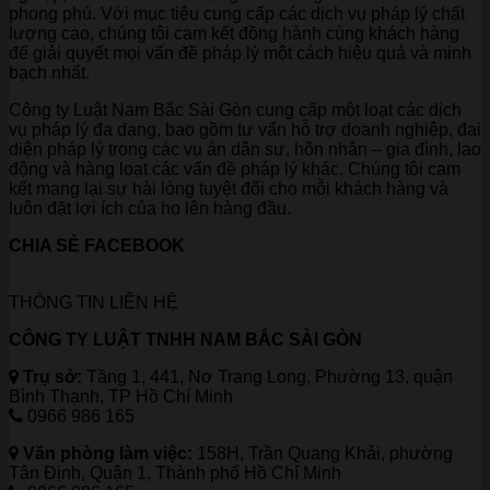
phong phú. Với mục tiêu cung cấp các dịch vụ pháp lý chất
lượng cao, chúng tôi cam kết đồng hành cùng khách hàng
để giải quyết mọi vấn đề pháp lý một cách hiệu quả và minh
bạch nhất.
Công ty Luật Nam Bắc Sài Gòn cung cấp một loạt các dịch
vụ pháp lý đa dạng, bao gồm tư vấn hỗ trợ doanh nghiệp, đại
diện pháp lý trong các vụ án dân sự, hôn nhân – gia đình, lao
động và hàng loạt các vấn đề pháp lý khác. Chúng tôi cam
kết mang lại sự hài lòng tuyệt đối cho mỗi khách hàng và
luôn đặt lợi ích của họ lên hàng đầu.
CHIA SẺ FACEBOOK
THÔNG TIN LIÊN HỆ
CÔNG TY LUẬT TNHH NAM BẮC SÀI GÒN
Trụ sở:
Tầng 1, 441, Nơ Trang Long, Phường 13, quận
Bình Thạnh, TP Hồ Chí Minh
0966 986 165
Văn phòng làm việc:
158H, Trần Quang Khải, phường
Tân Định, Quận 1, Thành phố Hồ Chí Minh