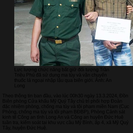
Lực lượng chức năng bắt giữ đối tượng Trần
Triệu Phú đã sử dụng ma túy và vận chuyển
thuốc lá ngoại nhập lậu qua biên giới. Ảnh: An
Long
Theo thông tin ban đầu, vào lúc 00h30 ngày 13.3.2024, Đồn
Biên phòng Cửa khẩu Mỹ Quý Tây chủ trì phối hợp Đoàn
đặc nhiệm phòng, chống ma túy và tội phạm miền Nam (Cục
Phòng, chống ma túy và tội phạm BĐBP), Phòng Cảnh sát
kinh tế Công an tỉnh Long An và Công an huyện Đức Huệ
tuần tra, kiểm soát tại khu vực cầu Mỹ Bình, ấp 4, xã Mỹ Quý
Tây, huyện Đức Huệ.