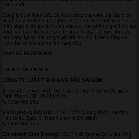
bạch nhất.
Công ty Luật Nam Bắc Sài Gòn cung cấp một loạt các dịch
vụ pháp lý đa dạng, bao gồm tư vấn hỗ trợ doanh nghiệp, đại
diện pháp lý trong các vụ án dân sự, hôn nhân – gia đình, lao
động và hàng loạt các vấn đề pháp lý khác. Chúng tôi cam
kết mang lại sự hài lòng tuyệt đối cho mỗi khách hàng và
luôn đặt lợi ích của họ lên hàng đầu.
CHIA SẺ FACEBOOK
THÔNG TIN LIÊN HỆ
CÔNG TY LUẬT TNHH NAM BẮC SÀI GÒN
Trụ sở:
Tầng 1, 441, Nơ Trang Long, Phường 13, quận
Bình Thạnh, TP Hồ Chí Minh
0966 986 165
Văn phòng làm việc:
158H, Trần Quang Khải, phường
Tân Định, Quận 1, Thành phố Hồ Chí Minh
0966 986 165
Chi nhánh Bình Dương:
153, Thích Quảng Đức, phường