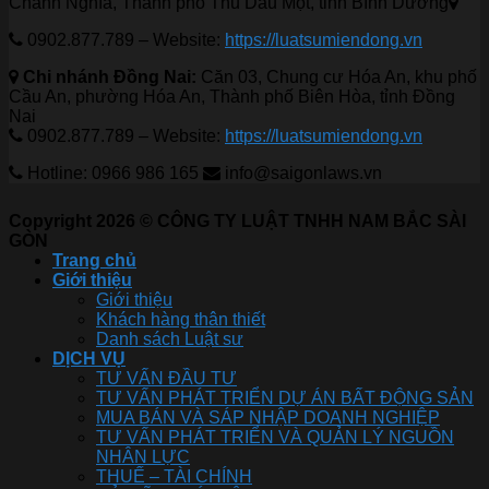
Chánh Nghĩa, Thành phố Thủ Dầu Một, tỉnh Bình Dương
0902.877.789 – Website:
https://luatsumiendong.vn
Chi nhánh Đồng Nai:
Căn 03, Chung cư Hóa An, khu phố
Cầu An, phường Hóa An, Thành phố Biên Hòa, tỉnh Đồng
Nai
0902.877.789 – Website:
https://luatsumiendong.vn
Hotline: 0966 986 165
info@saigonlaws.vn
Copyright 2026 © CÔNG TY LUẬT TNHH NAM BẮC SÀI
GÒN
Trang chủ
Giới thiệu
Giới thiệu
Khách hàng thân thiết
Danh sách Luật sư
DỊCH VỤ
TƯ VẤN ĐẦU TƯ
TƯ VẤN PHÁT TRIỂN DỰ ÁN BẤT ĐỘNG SẢN
MUA BÁN VÀ SÁP NHẬP DOANH NGHIỆP
TƯ VẤN PHÁT TRIỂN VÀ QUẢN LÝ NGUỒN
NHÂN LỰC
THUẾ – TÀI CHÍNH