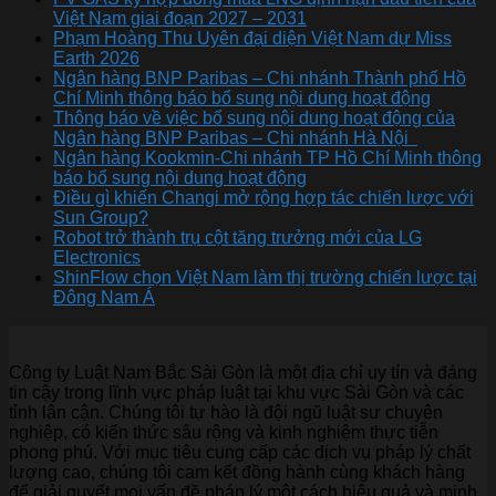
Việt Nam giai đoạn 2027 – 2031
Phạm Hoàng Thu Uyên đại diện Việt Nam dự Miss
Earth 2026
Ngân hàng BNP Paribas – Chi nhánh Thành phố Hồ
Chí Minh thông báo bổ sung nội dung hoạt động
Thông báo về việc bổ sung nội dung hoạt động của
Ngân hàng BNP Paribas – Chi nhánh Hà Nội
Ngân hàng Kookmin-Chi nhánh TP Hồ Chí Minh thông
báo bổ sung nội dung hoạt động
Điều gì khiến Changi mở rộng hợp tác chiến lược với
Sun Group?
Robot trở thành trụ cột tăng trưởng mới của LG
Electronics
ShinFlow chọn Việt Nam làm thị trường chiến lược tại
Đông Nam Á
Công ty Luật Nam Bắc Sài Gòn là một địa chỉ uy tín và đáng
tin cậy trong lĩnh vực pháp luật tại khu vực Sài Gòn và các
tỉnh lân cận. Chúng tôi tự hào là đội ngũ luật sư chuyên
nghiệp, có kiến thức sâu rộng và kinh nghiệm thực tiễn
phong phú. Với mục tiêu cung cấp các dịch vụ pháp lý chất
lượng cao, chúng tôi cam kết đồng hành cùng khách hàng
để giải quyết mọi vấn đề pháp lý một cách hiệu quả và minh