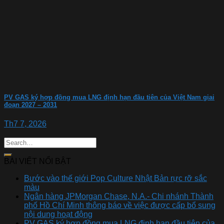
PV GAS ký hợp đồng mua LNG định hạn đầu tiên của Việt Nam giai
đoạn 2027 – 2031
Th7 7, 2026
BÀI VIẾT NỔI BẬT
Bước vào thế giới Pop Culture Nhật Bản rực rỡ sắc
màu
Ngân hàng JPMorgan Chase, N.A.- Chi nhánh Thành
phố Hồ Chí Minh thông báo về việc được cấp bổ sung
nội dung hoạt động
PV GAS ký hợp đồng mua LNG định hạn đầu tiên của