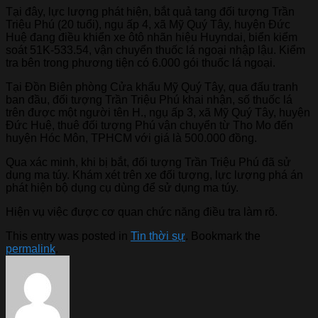
Tại đây, lực lượng phát hiện, bắt quả tang đối tượng Trần
Triệu Phú (20 tuổi), ngụ ấp 4, xã Mỹ Quý Tây, huyện Đức
Huệ đang điều khiển xe ôtô nhãn hiệu Huyndai, biển kiểm
soát 51K-533.54, vận chuyển thuốc lá ngoại nhập lậu. Kiểm
tra bên trong phương tiện có 6.000 gói thuốc lá ngoại.
Tại Đồn Biên phòng Cửa khẩu Mỹ Quý Tây, qua đấu tranh
ban đầu, đối tượng Trần Triệu Phú khai nhận, số thuốc lá
trên được một người tên H., ngụ ấp 3, xã Mỹ Quý Tây, huyện
Đức Huệ, thuê đối tượng Phú vận chuyển từ Tho Mo đến
huyện Hóc Môn, TPHCM với giá là 500.000 đồng.
Qua xác minh, khi bị bắt, đối tượng Trần Triệu Phú đã sử
dụng ma túy. Khám xét trên xe đối tượng, lực lượng phá án
phát hiện bộ dụng cụ dùng để sử dụng ma túy.
Hiện vụ việc được cơ quan chức năng điều tra làm rõ.
This entry was posted in
Tin thời sự
. Bookmark the
permalink
.