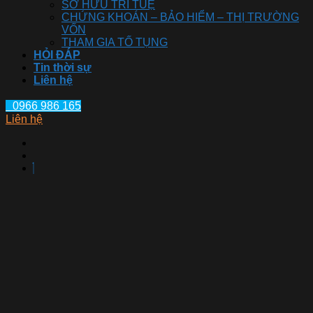
SỞ HỮU TRÍ TUỆ
CHỨNG KHOÁN – BẢO HIỂM – THỊ TRƯỜNG
VỐN
THAM GIA TỐ TỤNG
HỎI ĐÁP
Tin thời sự
Liên hệ
0966 986 165
Liên hệ