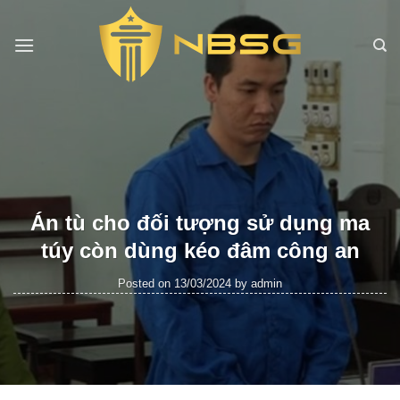
Skip
to
content
Án tù cho đối tượng sử dụng ma
túy còn dùng kéo đâm công an
Posted on
13/03/2024
by
admin