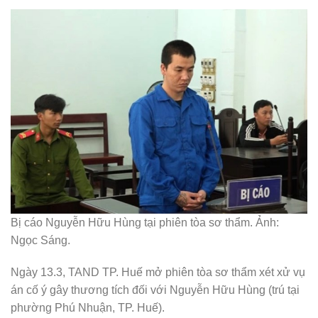
Bị cáo Nguyễn Hữu Hùng tại phiên tòa sơ thẩm. Ảnh:
Ngọc Sáng.
Ngày 13.3, TAND TP. Huế mở phiên tòa sơ thẩm xét xử vụ
án cố ý gây thương tích đối với Nguyễn Hữu Hùng (trú tại
phường Phú Nhuận, TP. Huế).