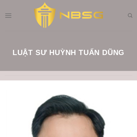
Skip
to
content
LUẬT SƯ HUỲNH TUẤN DŨNG